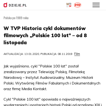
Polska po 1989 roku
Przejdź
do
W TVP Historia cykl dokumentów
treści
filmowych „Polskie 100 lat” – od 8
listopada
Film
AKTUALIZACJA: 13.01.2020, PUBLIKACJA: 08.11.2019
Jak wyjaśniono, cykl "Polskie 100 lat" został
zrealizowany przez Telewizję Polską, Filmotekę
Narodową – Instytut Audiowizualny, Muzeum Historii
Polski, Wytwórnię Filmów Fabularnych i Dokumentalnych
oraz firmę Media Kontakt.
Cykl "Polskie 100 lat" opowiada o najważniejszych
wydarzeniach i postaciach historii Polski od przełomu XIX i