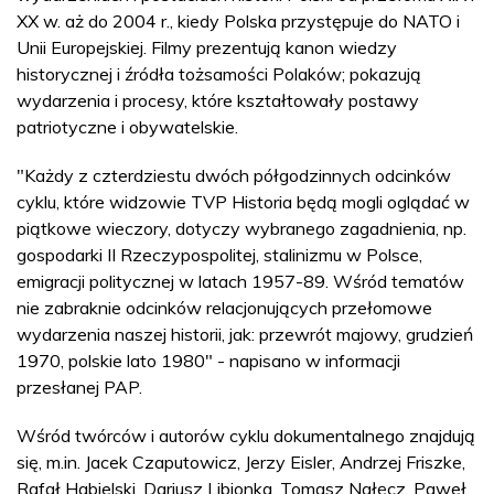
XX w. aż do 2004 r., kiedy Polska przystępuje do NATO i
Unii Europejskiej. Filmy prezentują kanon wiedzy
historycznej i źródła tożsamości Polaków; pokazują
wydarzenia i procesy, które kształtowały postawy
patriotyczne i obywatelskie.
"Każdy z czterdziestu dwóch półgodzinnych odcinków
cyklu, które widzowie TVP Historia będą mogli oglądać w
piątkowe wieczory, dotyczy wybranego zagadnienia, np.
gospodarki II Rzeczypospolitej, stalinizmu w Polsce,
emigracji politycznej w latach 1957-89. Wśród tematów
nie zabraknie odcinków relacjonujących przełomowe
wydarzenia naszej historii, jak: przewrót majowy, grudzień
1970, polskie lato 1980" - napisano w informacji
przesłanej PAP.
Wśród twórców i autorów cyklu dokumentalnego znajdują
się, m.in. Jacek Czaputowicz, Jerzy Eisler, Andrzej Friszke,
Rafał Habielski, Dariusz Libionka, Tomasz Nałęcz, Paweł