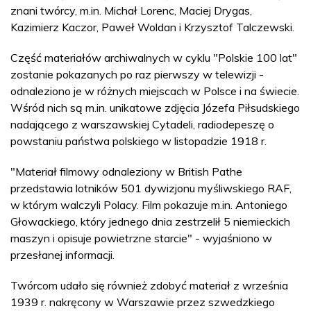
znani twórcy, m.in. Michał Lorenc, Maciej Drygas,
Kazimierz Kaczor, Paweł Woldan i Krzysztof Talczewski.
Część materiałów archiwalnych w cyklu "Polskie 100 lat"
zostanie pokazanych po raz pierwszy w telewizji -
odnaleziono je w różnych miejscach w Polsce i na świecie.
Wśród nich są m.in. unikatowe zdjęcia Józefa Piłsudskiego
nadającego z warszawskiej Cytadeli, radiodepeszę o
powstaniu państwa polskiego w listopadzie 1918 r.
"Materiał filmowy odnaleziony w British Pathe
przedstawia lotników 501 dywizjonu myśliwskiego RAF,
w którym walczyli Polacy. Film pokazuje m.in. Antoniego
Głowackiego, który jednego dnia zestrzelił 5 niemieckich
maszyn i opisuje powietrzne starcie" - wyjaśniono w
przesłanej informacji.
Twórcom udało się również zdobyć materiał z września
1939 r. nakręcony w Warszawie przez szwedzkiego