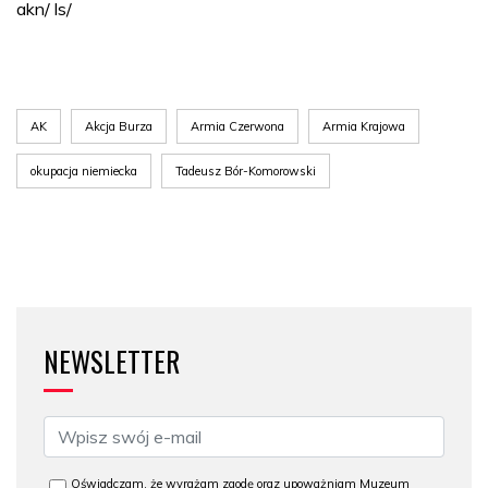
akn/ ls/
AK
Akcja Burza
Armia Czerwona
Armia Krajowa
okupacja niemiecka
Tadeusz Bór-Komorowski
NEWSLETTER
Oświadczam, że wyrażam zgodę oraz upoważniam Muzeum