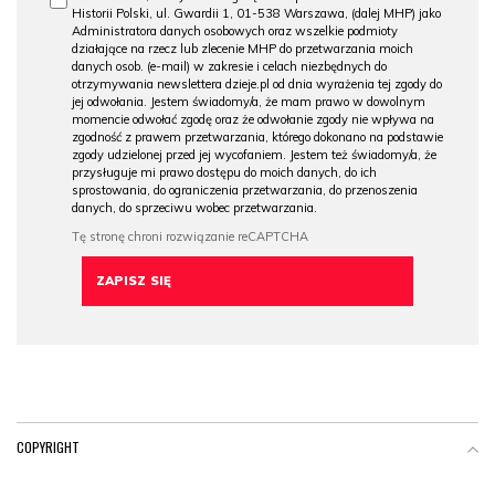
Historii Polski, ul. Gwardii 1, 01-538 Warszawa, (dalej MHP) jako
Administratora danych osobowych oraz wszelkie podmioty
działające na rzecz lub zlecenie MHP do przetwarzania moich
danych osob. (e-mail) w zakresie i celach niezbędnych do
otrzymywania newslettera dzieje.pl od dnia wyrażenia tej zgody do
jej odwołania. Jestem świadomy/a, że mam prawo w dowolnym
momencie odwołać zgodę oraz że odwołanie zgody nie wpływa na
zgodność z prawem przetwarzania, którego dokonano na podstawie
zgody udzielonej przed jej wycofaniem. Jestem też świadomy/a, że
przysługuje mi prawo dostępu do moich danych, do ich
sprostowania, do ograniczenia przetwarzania, do przenoszenia
danych, do sprzeciwu wobec przetwarzania.
COPYRIGHT