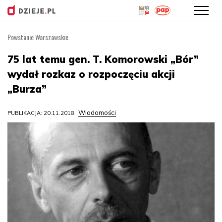
Powstanie Warszawskie
Przejdź
do
75 lat temu gen. T. Komorowski „Bór”
treści
wydał rozkaz o rozpoczęciu akcji
„Burza”
Wiadomości
PUBLIKACJA: 20.11.2018