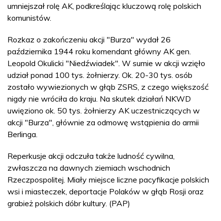
umniejszał rolę AK, podkreślając kluczową rolę polskich
komunistów.
Rozkaz o zakończeniu akcji "Burza" wydał 26
października 1944 roku komendant główny AK gen.
Leopold Okulicki "Niedźwiadek". W sumie w akcji wzięło
udział ponad 100 tys. żołnierzy. Ok. 20-30 tys. osób
zostało wywiezionych w głąb ZSRS, z czego większość
nigdy nie wróciła do kraju. Na skutek działań NKWD
uwięziono ok. 50 tys. żołnierzy AK uczestniczących w
akcji "Burza", głównie za odmowę wstąpienia do armii
Berlinga.
Reperkusje akcji odczuła także ludność cywilna,
zwłaszcza na dawnych ziemiach wschodnich
Rzeczpospolitej. Miały miejsce liczne pacyfikacje polskich
wsi i miasteczek, deportacje Polaków w głąb Rosji oraz
grabież polskich dóbr kultury. (PAP)