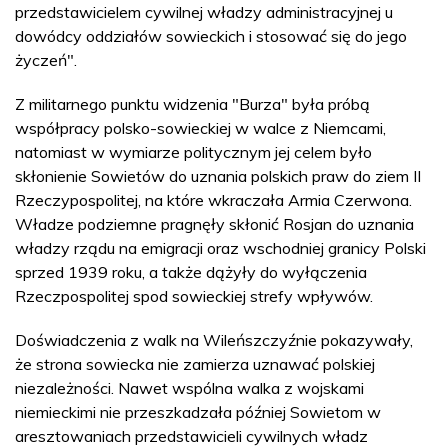
przedstawicielem cywilnej władzy administracyjnej u
dowódcy oddziałów sowieckich i stosować się do jego
życzeń".
Z militarnego punktu widzenia "Burza" była próbą
współpracy polsko-sowieckiej w walce z Niemcami,
natomiast w wymiarze politycznym jej celem było
skłonienie Sowietów do uznania polskich praw do ziem II
Rzeczypospolitej, na które wkraczała Armia Czerwona.
Władze podziemne pragnęły skłonić Rosjan do uznania
władzy rządu na emigracji oraz wschodniej granicy Polski
sprzed 1939 roku, a także dążyły do wyłączenia
Rzeczpospolitej spod sowieckiej strefy wpływów.
Doświadczenia z walk na Wileńszczyźnie pokazywały,
że strona sowiecka nie zamierza uznawać polskiej
niezależności. Nawet wspólna walka z wojskami
niemieckimi nie przeszkadzała później Sowietom w
aresztowaniach przedstawicieli cywilnych władz