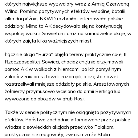
których największe wyzwalały wraz z Armią Czerwoną
Wilno. Pomimo pozytywnych efektów wspólnej batalii,
kilka dni później NKWD rozbroiło i internowało polskie
oddziały. Mimo to AK decydowała się na kontynuację
wspólnej walki z Sowietami oraz na samodzielne akcje, w
których zajęła kilka ważniejszych miast.
Łącznie akcja "Burza" objęła tereny praktycznie całej II
Rzeczpospolitej. Sowieci, chociaż chętnie przyjmowali
pomoc AK w walkach z Niemcami, po ich pomyślnym
zakończeniu aresztowali, rozbrajali, a często nawet
rozstrzeliwali mniejsze oddziały polskie. Aresztowanych
żołnierzy przymusowo wcielano do armii Berlinga lub
wywożono do obozów w głąb Rosji.
Także w sensie politycznym nie osiągnięto pozytywnych
efektów. Państwa zachodnie informowane przez polskie
władze o sowieckich akcjach przeciwko Polakom,
praktycznie nie reagowały, zwłaszcza że Stalin