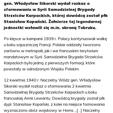
gen. Władysław Sikorski wydał rozkaz o
sformowaniu w Syrii Samodzielnej Brygady
Strzelców Karpackich, której dowódcą został płk
Stanisław Kopański. Żołnierze tej legendarnej
jednostki wsławili się m.in. obroną Tobruku.
Po klęsce w kampanii 1939 r. Polacy kontynuowali walkę
u boku sojuszniczej Francji. Polskie oddziały tworzono
zarówno w metropolii, jak i we francuskim terytorium
mandatowym w Syrii. Samodzielna Brygada Strzelców
Karpackich była jedną z pierwszych formacji, które
powstały w odrodzonym Wojsku Polskim.
12 kwietnia 1940 r. Naczelny Wódz gen. Władysław
Sikorski wydał rozkaz o sformowaniu 2 kwietnia
Samodzielnej Brygady Strzelców Karpackich u boku
francuskiej Armii Lewantu. Dowódcą brygady został płk
dypl. Stanisław Kopański, z kolei na miejsce formowania
wyznaczono obóz wojskowy w Homs. „[…] Naczelny