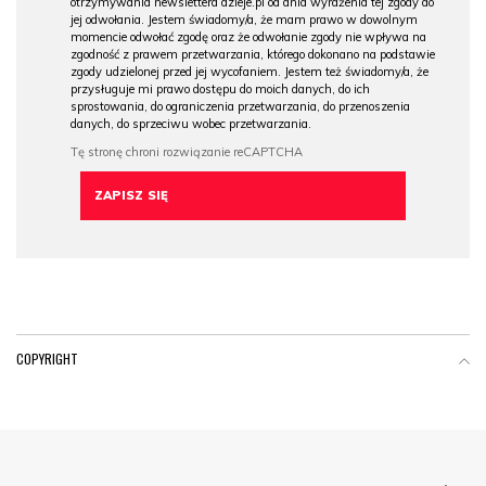
otrzymywania newslettera dzieje.pl od dnia wyrażenia tej zgody do
jej odwołania. Jestem świadomy/a, że mam prawo w dowolnym
momencie odwołać zgodę oraz że odwołanie zgody nie wpływa na
zgodność z prawem przetwarzania, którego dokonano na podstawie
zgody udzielonej przed jej wycofaniem. Jestem też świadomy/a, że
przysługuje mi prawo dostępu do moich danych, do ich
sprostowania, do ograniczenia przetwarzania, do przenoszenia
danych, do sprzeciwu wobec przetwarzania.
COPYRIGHT
Menu Footer