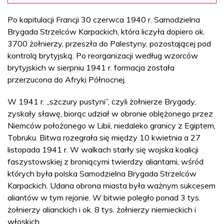
Po kapitulacji Francji 30 czerwca 1940 r. Samodzielna
Brygada Strzelców Karpackich, która liczyła dopiero ok.
3700 żołnierzy, przeszła do Palestyny, pozostającej pod
kontrolą brytyjską. Po reorganizacji według wzorców
brytyjskich w sierpniu 1941 r. formacja została
przerzucona do Afryki Północnej.
W 1941 r. „szczury pustyni”, czyli żołnierze Brygady,
zyskały sławę, biorąc udział w obronie oblężonego przez
Niemców położonego w Libii, niedaleko granicy z Egiptem,
Tobruku. Bitwa rozegrała się między 10 kwietnia a 27
listopada 1941 r. W walkach starły się wojska koalicji
faszystowskiej z broniącymi twierdzy aliantami, wśród
których była polska Samodzielna Brygada Strzelców
Karpackich. Udana obrona miasta była ważnym sukcesem
aliantów w tym rejonie. W bitwie poległo ponad 3 tys.
żołnierzy alianckich i ok. 8 tys. żołnierzy niemieckich i
włoskich.