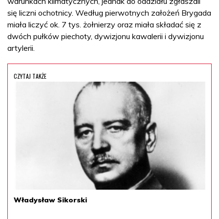
warunkach klimatycznych, jednak do oddziału zgłaszali
się liczni ochotnicy. Według pierwotnych założeń Brygada
miała liczyć ok. 7 tys. żołnierzy oraz miała składać się z
dwóch pułków piechoty, dywizjonu kawalerii i dywizjonu
artylerii.
CZYTAJ TAKŻE
Władysław Sikorski