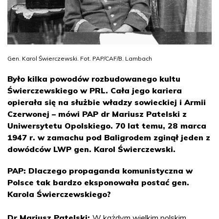
Gen. Karol Świerczewski. Fot. PAP/CAF/B. Lambach
Było kilka powodów rozbudowanego kultu
Świerczewskiego w PRL. Cała jego kariera
opierała się na służbie władzy sowieckiej i Armii
Czerwonej – mówi PAP dr Mariusz Patelski z
Uniwersytetu Opolskiego. 70 lat temu, 28 marca
1947 r. w zamachu pod Baligrodem zginął jeden z
dowódców LWP gen. Karol Świerczewski.
PAP: Dlaczego propaganda komunistyczna w
Polsce tak bardzo eksponowała postać gen.
Karola Świerczewskiego?
Dr Mariusz Patelski:
W każdym wielkim polskim