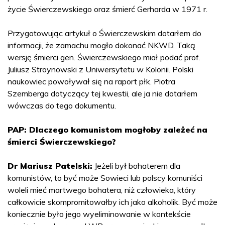
życie Świerczewskiego oraz śmierć Gerharda w 1971 r.
Przygotowując artykuł o Świerczewskim dotarłem do
informacji, że zamachu mogło dokonać NKWD. Taką
wersję śmierci gen. Świerczewskiego miał podać prof.
Juliusz Stroynowski z Uniwersytetu w Kolonii. Polski
naukowiec powoływał się na raport płk. Piotra
Szemberga dotyczący tej kwestii, ale ja nie dotarłem
wówczas do tego dokumentu.
PAP: Dlaczego komunistom mogłoby zależeć na
śmierci Świerczewskiego?
Dr Mariusz Patelski:
Jeżeli był bohaterem dla
komunistów, to być może Sowieci lub polscy komuniści
woleli mieć martwego bohatera, niż człowieka, który
całkowicie skompromitowałby ich jako alkoholik. Być może
koniecznie było jego wyeliminowanie w kontekście