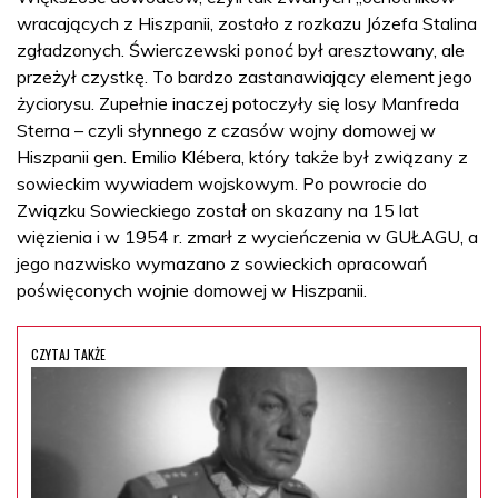
wracających z Hiszpanii, zostało z rozkazu Józefa Stalina
zgładzonych. Świerczewski ponoć był aresztowany, ale
przeżył czystkę. To bardzo zastanawiający element jego
życiorysu. Zupełnie inaczej potoczyły się losy Manfreda
Sterna – czyli słynnego z czasów wojny domowej w
Hiszpanii gen. Emilio Klébera, który także był związany z
sowieckim wywiadem wojskowym. Po powrocie do
Związku Sowieckiego został on skazany na 15 lat
więzienia i w 1954 r. zmarł z wycieńczenia w GUŁAGU, a
jego nazwisko wymazano z sowieckich opracowań
poświęconych wojnie domowej w Hiszpanii.
CZYTAJ TAKŻE