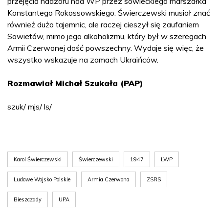
przejęcia nadzoru nad WP przez sowieckiego marszałka
Konstantego Rokossowskiego. Świerczewski musiał znać
również dużo tajemnic, ale raczej cieszył się zaufaniem
Sowietów, mimo jego alkoholizmu, który był w szeregach
Armii Czerwonej dość powszechny. Wydaje się więc, że
wszystko wskazuje na zamach Ukraińców.
Rozmawiał Michał Szukała (PAP)
szuk/ mjs/ ls/
Karol Świerczewski
Świerczewski
1947
LWP
Ludowe Wojsko Polskie
Armia Czerwona
ZSRS
Bieszczady
UPA