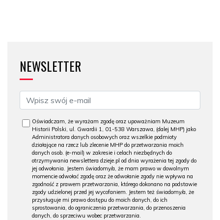
NEWSLETTER
Oświadczam, że wyrażam zgodę oraz upoważniam Muzeum
Historii Polski, ul. Gwardii 1, 01-538 Warszawa, (dalej MHP) jako
Administratora danych osobowych oraz wszelkie podmioty
działające na rzecz lub zlecenie MHP do przetwarzania moich
danych osob. (e-mail) w zakresie i celach niezbędnych do
otrzymywania newslettera dzieje.pl od dnia wyrażenia tej zgody do
jej odwołania. Jestem świadomy/a, że mam prawo w dowolnym
momencie odwołać zgodę oraz że odwołanie zgody nie wpływa na
zgodność z prawem przetwarzania, którego dokonano na podstawie
zgody udzielonej przed jej wycofaniem. Jestem też świadomy/a, że
przysługuje mi prawo dostępu do moich danych, do ich
sprostowania, do ograniczenia przetwarzania, do przenoszenia
danych, do sprzeciwu wobec przetwarzania.