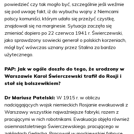
powiedzieć czy tak mogło być, szczególnie jeśli weźmie
się pod uwagę fakt, iż do wybuchu wojny z Niemcami
polscy komuniści, którym udało się przeżyć czystkę,
znajdowali się na marginesie. Sytuacja zaczęła się
zmieniać dopiero po 22 czerwca 1941 r. Świerczewski,
jako sprawdzony sowiecki generał o polskich korzeniach,
mógł być wówczas uznany przez Stalina za bardzo
użytecznego.
PAP: Jak w ogóle doszło do tego, że urodzony w
Warszawie Karol Świerczewski trafił do Rosji i
stał się bolszewikiem?
Dr Mariusz Patelski:
W 1915 r. w obliczu
nadciągających wojsk niemieckich Rosjanie ewakuowali z
Warszawy wszystkie najważniejsze fabryki, razem z
pracującymi w nich robotnikami. Ewakuacja objęła również
osiemnastoletniego Świerczewskiego, pracującego w
zakładach Gerlacha. Pracował w moskiewskiej fabryce