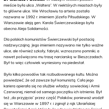
mieście była ulica „Waltera”. W niektórych miastach były
to główne ulice. We Wrocławiu ta arteria została
nazwana w 1992 r. imieniem Józefa Piłsudskiego. W
Warszawie aleją gen. Karola Świerczewskiego była
obecna Aleja Solidarności.
Dla polskich komunistów Świerczewski był postacią
nadzwyczajną. Jego imieniem nazywano nie tylko ważne
ulice, ale również szkoły, fabryki, wznoszono pomniki, a
nawet poświęcono mu trasę narciarską w Bieszczadach.
Był to więc człowiek wyniesiony na piedestał.
Było kilka powodów tak rozbudowanego kultu. Można
powiedzieć, że od zawsze był komunistą. Cała jego
kariera opierała się na służbie władzy sowieckiej i Armii
Czerwonej, niemal od samego początku ich istnienia. Był
też „do przyjęcia” przez część Polaków, ponieważ urodził
się w Warszawie w 1897 r. i zginął z rąk Ukraińskiej