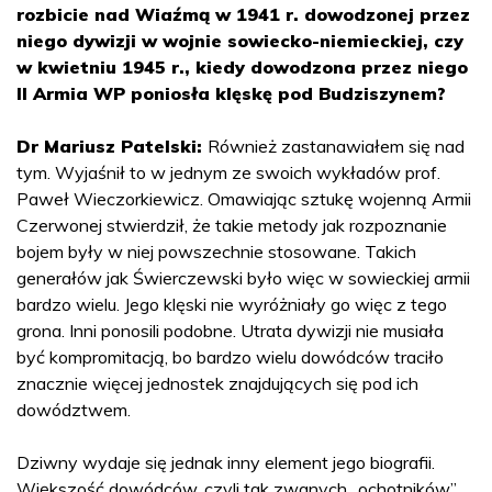
rozbicie nad Wiaźmą w 1941 r. dowodzonej przez
niego dywizji w wojnie sowiecko-niemieckiej, czy
w kwietniu 1945 r., kiedy dowodzona przez niego
II Armia WP poniosła klęskę pod Budziszynem?
Dr Mariusz Patelski:
Również zastanawiałem się nad
tym. Wyjaśnił to w jednym ze swoich wykładów prof.
Paweł Wieczorkiewicz. Omawiając sztukę wojenną Armii
Czerwonej stwierdził, że takie metody jak rozpoznanie
bojem były w niej powszechnie stosowane. Takich
generałów jak Świerczewski było więc w sowieckiej armii
bardzo wielu. Jego klęski nie wyróżniały go więc z tego
grona. Inni ponosili podobne. Utrata dywizji nie musiała
być kompromitacją, bo bardzo wielu dowódców traciło
znacznie więcej jednostek znajdujących się pod ich
dowództwem.
Dziwny wydaje się jednak inny element jego biografii.
Większość dowódców, czyli tak zwanych „ochotników”