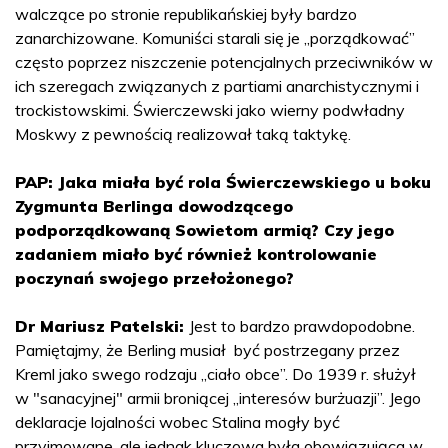
walczące po stronie republikańskiej były bardzo
zanarchizowane. Komuniści starali się je „porządkować”
często poprzez niszczenie potencjalnych przeciwników w
ich szeregach związanych z partiami anarchistycznymi i
trockistowskimi. Świerczewski jako wierny podwładny
Moskwy z pewnością realizował taką taktykę.
PAP: Jaka miała być rola Świerczewskiego u boku
Zygmunta Berlinga dowodzącego
podporządkowaną Sowietom armią? Czy jego
zadaniem miało być również kontrolowanie
poczynań swojego przełożonego?
Dr Mariusz Patelski:
Jest to bardzo prawdopodobne.
Pamiętajmy, że Berling musiał być postrzegany przez
Kreml jako swego rodzaju „ciało obce”. Do 1939 r. służył
w "sanacyjnej" armii broniącej „interesów burżuazji”. Jego
deklaracje lojalności wobec Stalina mogły być
przyjmowane, ale jednak kluczowa była obowiązująca w