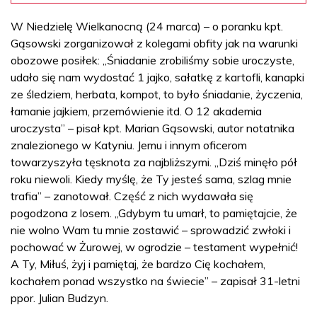
W Niedzielę Wielkanocną (24 marca) – o poranku kpt.
Gąsowski zorganizował z kolegami obfity jak na warunki
obozowe posiłek: „Śniadanie zrobiliśmy sobie uroczyste,
udało się nam wydostać 1 jajko, sałatkę z kartofli, kanapki
ze śledziem, herbata, kompot, to było śniadanie, życzenia,
łamanie jajkiem, przemówienie itd. O 12 akademia
uroczysta” – pisał kpt. Marian Gąsowski, autor notatnika
znalezionego w Katyniu. Jemu i innym oficerom
towarzyszyła tęsknota za najbliższymi. „Dziś minęło pół
roku niewoli. Kiedy myślę, że Ty jesteś sama, szlag mnie
trafia” – zanotował. Część z nich wydawała się
pogodzona z losem. „Gdybym tu umarł, to pamiętajcie, że
nie wolno Wam tu mnie zostawić – sprowadzić zwłoki i
pochować w Żurowej, w ogrodzie – testament wypełnić!
A Ty, Miłuś, żyj i pamiętaj, że bardzo Cię kochałem,
kochałem ponad wszystko na świecie” – zapisał 31-letni
ppor. Julian Budzyn.