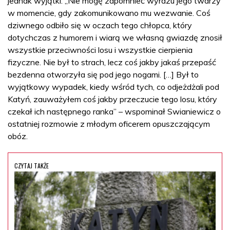
jednak wyjątki. „Nie mogę zapomnieć wyrazu jego twarzy
w momencie, gdy zakomunikowano mu wezwanie. Coś
dziwnego odbiło się w oczach tego chłopca, który
dotychczas z humorem i wiarą we własną gwiazdę znosił
wszystkie przeciwności losu i wszystkie cierpienia
fizyczne. Nie był to strach, lecz coś jakby jakaś przepaść
bezdenna otworzyła się pod jego nogami. […] Był to
wyjątkowy wypadek, kiedy wśród tych, co odjeżdżali pod
Katyń, zauważyłem coś jakby przeczucie tego losu, który
czekał ich następnego ranka” – wspominał Swianiewicz o
ostatniej rozmowie z młodym oficerem opuszczającym
obóz.
CZYTAJ TAKŻE