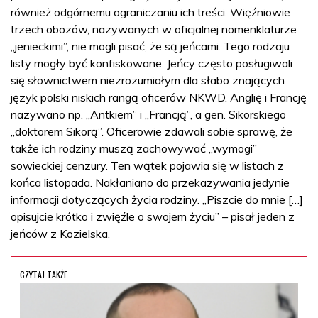
również odgórnemu ograniczaniu ich treści. Więźniowie
trzech obozów, nazywanych w oficjalnej nomenklaturze
„jenieckimi”, nie mogli pisać, że są jeńcami. Tego rodzaju
listy mogły być konfiskowane. Jeńcy często posługiwali
się słownictwem niezrozumiałym dla słabo znających
język polski niskich rangą oficerów NKWD. Anglię i Francję
nazywano np. „Antkiem” i „Francją”, a gen. Sikorskiego
„doktorem Sikorą”. Oficerowie zdawali sobie sprawę, że
także ich rodziny muszą zachowywać „wymogi”
sowieckiej cenzury. Ten wątek pojawia się w listach z
końca listopada. Nakłaniano do przekazywania jedynie
informacji dotyczących życia rodziny. „Piszcie do mnie […]
opisujcie krótko i zwięźle o swojem życiu” – pisał jeden z
jeńców z Kozielska.
CZYTAJ TAKŻE