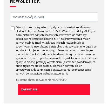
NEWSLETTER
Oświadczam, że wyrażam zgodę oraz upoważniam Muzeum
Historii Polski, ul. Gwardii 1, 01-538 Warszawa, (dalej MHP) jako
Administratora danych osobowych oraz wszelkie podmioty
działające na rzecz lub zlecenie MHP do przetwarzania moich
danych osob. (e-mail) w zakresie i celach niezbędnych do
otrzymywania newslettera dzieje.pl od dnia wyrażenia tej zgody do
jej odwołania. Jestem świadomy/a, że mam prawo w dowolnym
momencie odwołać zgodę oraz że odwołanie zgody nie wpływa na
zgodność z prawem przetwarzania, którego dokonano na podstawie
zgody udzielonej przed jej wycofaniem. Jestem też świadomy/a, że
przysługuje mi prawo dostępu do moich danych, do ich
sprostowania, do ograniczenia przetwarzania, do przenoszenia
danych, do sprzeciwu wobec przetwarzania.