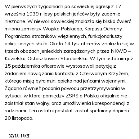
W pierwszych tygodniach po sowieckiej agresji z 17
września 1939 r. losy polskich jeńców były zupełnie
nieznane. W niewoli sowieckiej znalazło się blisko ćwierć
miliona żołnierzy Wojska Polskiego, Korpusu Ochrony
Pogranicza, strażników więziennych, funkcjonariuszy
policji i innych służb. Około 14 tys. oficerów znalazło się w
trzech obozach jenieckich zarządzanych przez NKWD –
Kozielsku, Ostaszkowie i Starobielsku. W tym ostatnim już
15 października oficerowie wystosowali petycję z
żądaniem nawiązania kontaktu z Czerwonym Krzyżem,
którego misją była m.in. opieka nad jeńcami wojennymi.
Żądano również podania powodu przetrzymywania w
sytuacji, w której pomiędzy ZSRS a Polską oficjalnie nie
zaistniał stan wojny, oraz umożliwienia korespondencji z
rodzinami. Ten ostatni postulat został spełniony dopiero
20 listopada.
CZYTAJ TAKŻE