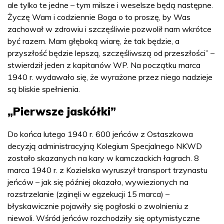
ale tylko te jedne – tym milsze i weselsze będą następne.
Życzę Wam i codziennie Boga o to proszę, by Was
zachował w zdrowiu i szczęśliwie pozwolił nam wkrótce
być razem. Mam głęboką wiarę, że tak będzie, a
przyszłość będzie lepszą, szczęśliwszą od przeszłości” –
stwierdził jeden z kapitanów WP. Na początku marca
1940 r. wydawało się, że wyrażone przez niego nadzieje
są bliskie spełnienia.
„Pierwsze jaskółki”
Do końca lutego 1940 r. 600 jeńców z Ostaszkowa
decyzją administracyjną Kolegium Specjalnego NKWD
zostało skazanych na kary w kamczackich łagrach. 8
marca 1940 r. z Kozielska wyruszył transport trzynastu
jeńców – jak się później okazało, wywiezionych na
rozstrzelanie (zginęli w egzekucji 15 marca) –
błyskawicznie pojawiły się pogłoski o zwolnieniu z
niewoli. Wśród jeńców rozchodziły się optymistyczne