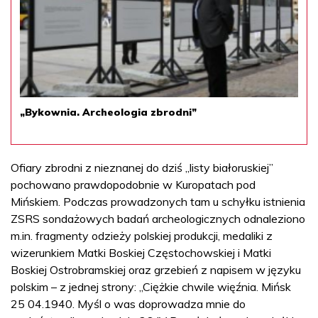
„Bykownia. Archeologia zbrodni”
Ofiary zbrodni z nieznanej do dziś „listy białoruskiej”
pochowano prawdopodobnie w Kuropatach pod
Mińskiem. Podczas prowadzonych tam u schyłku istnienia
ZSRS sondażowych badań archeologicznych odnaleziono
m.in. fragmenty odzieży polskiej produkcji, medaliki z
wizerunkiem Matki Boskiej Częstochowskiej i Matki
Boskiej Ostrobramskiej oraz grzebień z napisem w języku
polskim – z jednej strony: „Ciężkie chwile więźnia. Mińsk
25 04.1940. Myśl o was doprowadza mnie do