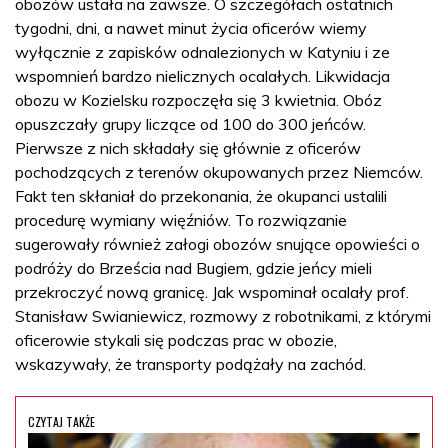
obozów ustała na zawsze. O szczegółach ostatnich
tygodni, dni, a nawet minut życia oficerów wiemy
wyłącznie z zapisków odnalezionych w Katyniu i ze
wspomnień bardzo nielicznych ocalałych. Likwidacja
obozu w Kozielsku rozpoczęła się 3 kwietnia. Obóz
opuszczały grupy liczące od 100 do 300 jeńców.
Pierwsze z nich składały się głównie z oficerów
pochodzących z terenów okupowanych przez Niemców.
Fakt ten skłaniał do przekonania, że okupanci ustalili
procedurę wymiany więźniów. To rozwiązanie
sugerowały również załogi obozów snujące opowieści o
podróży do Brześcia nad Bugiem, gdzie jeńcy mieli
przekroczyć nową granicę. Jak wspominał ocalały prof.
Stanisław Swianiewicz, rozmowy z robotnikami, z którymi
oficerowie stykali się podczas prac w obozie,
wskazywały, że transporty podążały na zachód.
CZYTAJ TAKŻE