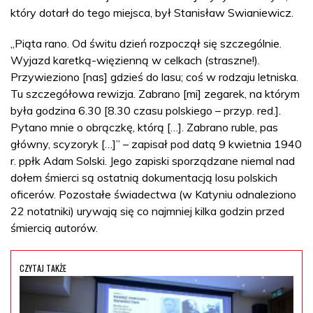
który dotarł do tego miejsca, był Stanisław Swianiewicz.
„Piąta rano. Od świtu dzień rozpoczął się szczególnie.
Wyjazd karetką-więzienną w celkach (straszne!).
Przywieziono [nas] gdzieś do lasu; coś w rodzaju letniska.
Tu szczegółowa rewizja. Zabrano [mi] zegarek, na którym
była godzina 6.30 [8.30 czasu polskiego – przyp. red.].
Pytano mnie o obrączkę, którą […]. Zabrano ruble, pas
główny, scyzoryk […]” – zapisał pod datą 9 kwietnia 1940
r. ppłk Adam Solski. Jego zapiski sporządzane niemal nad
dołem śmierci są ostatnią dokumentacją losu polskich
oficerów. Pozostałe świadectwa (w Katyniu odnaleziono
22 notatniki) urywają się co najmniej kilka godzin przed
śmiercią autorów.
CZYTAJ TAKŻE