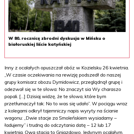
W 80. rocznicę zbrodni dyskusja w Mińsku o
białoruskiej liście katyńskiej
Inny z ocalałych opuszczał obóz w Kozielsku 26 kwietnia.
„W czasie oczekiwania na rewizję podszedł do naszej
grupy komisarz obozu Dymidowicz, przeglądnął grupę i
odezwał się w te słowa: No znaczyt sia Wy charaszo
popali. […] Dzisiaj widzę, że te słowa, które bym
przetłumaczył tak: No to was się udało”. W pociągu wraz
z kolegami odkrył tajemniczy napis wyryty na ścianie
wagonu: „Dwie stacje za Smoleńskiem wysiadamy –
ładujemy” i trudną do odczytania datę – 12 lub 17
kwietnia. Owa stacja to Gniazdowo. Jedynym ocalałym,