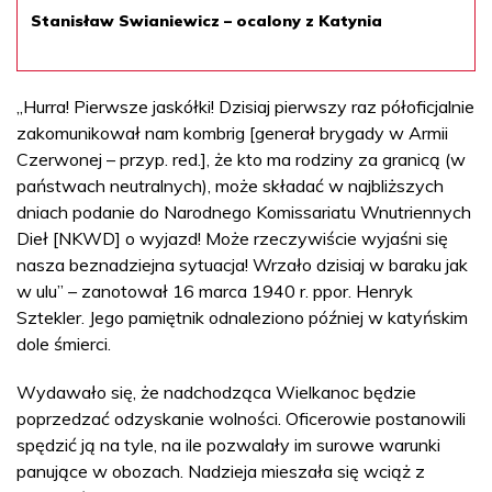
Stanisław Swianiewicz – ocalony z Katynia
„Hurra! Pierwsze jaskółki! Dzisiaj pierwszy raz półoficjalnie
zakomunikował nam kombrig [generał brygady w Armii
Czerwonej – przyp. red.], że kto ma rodziny za granicą (w
państwach neutralnych), może składać w najbliższych
dniach podanie do Narodnego Komissariatu Wnutriennych
Dieł [NKWD] o wyjazd! Może rzeczywiście wyjaśni się
nasza beznadziejna sytuacja! Wrzało dzisiaj w baraku jak
w ulu” – zanotował 16 marca 1940 r. ppor. Henryk
Sztekler. Jego pamiętnik odnaleziono później w katyńskim
dole śmierci.
Wydawało się, że nadchodząca Wielkanoc będzie
poprzedzać odzyskanie wolności. Oficerowie postanowili
spędzić ją na tyle, na ile pozwalały im surowe warunki
panujące w obozach. Nadzieja mieszała się wciąż z