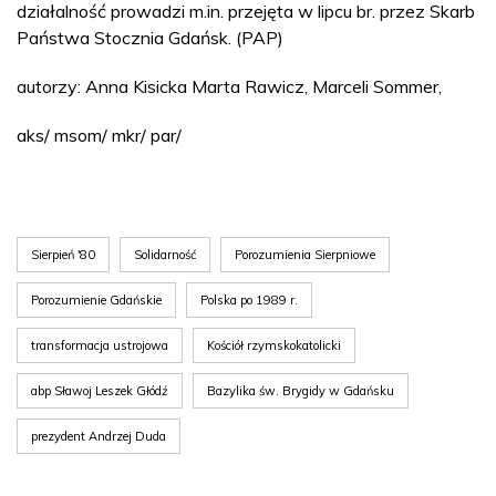
działalność prowadzi m.in. przejęta w lipcu br. przez Skarb
Państwa Stocznia Gdańsk. (PAP)
autorzy: Anna Kisicka Marta Rawicz, Marceli Sommer,
aks/ msom/ mkr/ par/
Sierpień '80
Solidarność
Porozumienia Sierpniowe
Porozumienie Gdańskie
Polska po 1989 r.
transformacja ustrojowa
Kościół rzymskokatolicki
abp Sławoj Leszek Głódź
Bazylika św. Brygidy w Gdańsku
prezydent Andrzej Duda