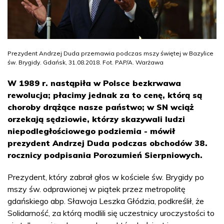
Prezydent Andrzej Duda przemawia podczas mszy świętej w Bazylice
św. Brygidy. Gdańsk, 31.08.2018. Fot. PAP/A. Warżawa
W 1989 r. nastąpiła w Polsce bezkrwawa
rewolucja; płacimy jednak za to cenę, którą są
choroby drążące nasze państwo; w SN wciąż
orzekają sędziowie, którzy skazywali ludzi
niepodległościowego podziemia - mówił
prezydent Andrzej Duda podczas obchodów 38.
rocznicy podpisania Porozumień Sierpniowych.
Prezydent, który zabrał głos w kościele św. Brygidy po
mszy św. odprawionej w piątek przez metropolitę
gdańskiego abp. Sławoja Leszka Głódzia, podkreślił, że
Solidarność, za którą modlili się uczestnicy uroczystości to