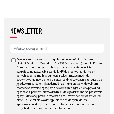
NEWSLETTER
Oświadczam, że wyrażam zgodę oraz upoważniam Muzeum
Historii Polski, ul. Gwardii 1, 01-538 Warszawa, (dalej MHP) jako
Administratora danych osobowych oraz wszelkie podmioty
działające na rzecz lub zlecenie MHP do przetwarzania moich
danych osob. (e-mail) w zakresie i celach niezbędnych do
otrzymywania newslettera dzieje.pl od dnia wyrażenia tej zgody do
jej odwołania. Jestem świadomy/a, że mam prawo w dowolnym
momencie odwołać zgodę oraz że odwołanie zgody nie wpływa na
zgodność z prawem przetwarzania, którego dokonano na podstawie
zgody udzielonej przed jej wycofaniem. Jestem też świadomy/a, że
przysługuje mi prawo dostępu do moich danych, do ich
sprostowania, do ograniczenia przetwarzania, do przenoszenia
danych, do sprzeciwu wobec przetwarzania.