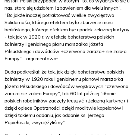
historii Polski przypadek, w którym "to, co wydarzyło się u
nas, stało się udziałem i zbawieniem dla wielu innych".
"Bo jakże inaczej potraktować wielkie zwycięstwo
Solidarności, którego efektem było zburzenie muru
berlińskiego, którego efektem był upadek żelaznej kurtyny
- tak jak w 1920 r. w efekcie bohaterstwa polskich
żołnierzy i genialnego planu marszałka Józefa
Piłsudskiego i dowódców +czerwona zaraza+ nie zalała
Europy" - argumentował.
Duda podkreślał, że tak, jak dzięki bohaterstwu polskich
żołnierzy w 1920 roku i genialnemu planowi marszałka
Józefa Piłsudskiego i dowódców wojskowych "czerwona
zaraza nie zalała Europy", tak 60 lat później "dłonie
polskich robotników zaczęły kruszyć +żelazną kurtynę+ i
dzięki opiece Opatrzności, dzięki modlitwie kapelanów i
dzięki takiemu oddaniu, jak oddanie ks. Jerzego
Popiełuszki, zwyciężyliśmy”.