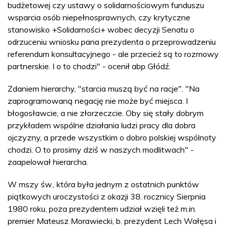
budżetowej czy ustawy o solidarnościowym funduszu
wsparcia osób niepełnosprawnych, czy krytyczne
stanowisko +Solidarności+ wobec decyzji Senatu o
odrzuceniu wniosku pana prezydenta o przeprowadzeniu
referendum konsultacyjnego - ale przecież są to rozmowy
partnerskie. I o to chodzi" - ocenił abp Głódź.
Zdaniem hierarchy, "starcia muszą być na racje". "Na
zaprogramowaną negację nie może być miejsca. I
błogosławcie, a nie złorzeczcie. Oby się stały dobrym
przykładem wspólne działania ludzi pracy dla dobra
ojczyzny, a przede wszystkim o dobro polskiej wspólnoty
chodzi. O to prosimy dziś w naszych modlitwach" -
zaapelował hierarcha.
W mszy św., która była jednym z ostatnich punktów
piątkowych uroczystości z okazji 38. rocznicy Sierpnia
1980 roku, poza prezydentem udział wzięli też m.in.
premier Mateusz Morawiecki, b. prezydent Lech Wałęsa i