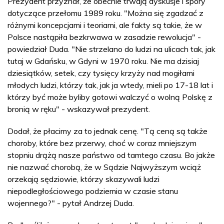
Prezydent przyznał, że obecnie trwają dyskusje i spory
dotyczące przełomu 1989 roku. "Można się zgadzać z
różnymi koncepcjami i teoriami, ale fakty są takie, że w
Polsce nastąpiła bezkrwawa w zasadzie rewolucja" -
powiedział Duda. "Nie strzelano do ludzi na ulicach tak, jak
tutaj w Gdańsku, w Gdyni w 1970 roku. Nie ma dzisiaj
dziesiątków, setek, czy tysięcy krzyży nad mogiłami
młodych ludzi, którzy tak, jak ja wtedy, mieli po 17-18 lat i
którzy być może byliby gotowi walczyć o wolną Polskę z
bronią w ręku" - wskazywał prezydent.
Dodał, że płacimy za to jednak cenę. "Tą ceną są także
choroby, które bez przerwy, choć w coraz mniejszym
stopniu drążą nasze państwo od tamtego czasu. Bo jakże
nie nazwać chorobą, że w Sądzie Najwyższym wciąż
orzekają sędziowie, którzy skazywali ludzi
niepodległościowego podziemia w czasie stanu
wojennego?" - pytał Andrzej Duda.