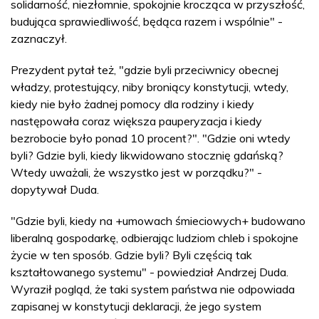
solidarność, niezłomnie, spokojnie krocząca w przyszłość,
budująca sprawiedliwość, będąca razem i wspólnie" -
zaznaczył.
Prezydent pytał też, "gdzie byli przeciwnicy obecnej
władzy, protestujący, niby broniący konstytucji, wtedy,
kiedy nie było żadnej pomocy dla rodziny i kiedy
następowała coraz większa pauperyzacja i kiedy
bezrobocie było ponad 10 procent?". "Gdzie oni wtedy
byli? Gdzie byli, kiedy likwidowano stocznię gdańską?
Wtedy uważali, że wszystko jest w porządku?" -
dopytywał Duda.
"Gdzie byli, kiedy na +umowach śmieciowych+ budowano
liberalną gospodarkę, odbierając ludziom chleb i spokojne
życie w ten sposób. Gdzie byli? Byli częścią tak
kształtowanego systemu" - powiedział Andrzej Duda.
Wyraził pogląd, że taki system państwa nie odpowiada
zapisanej w konstytucji deklaracji, że jego system