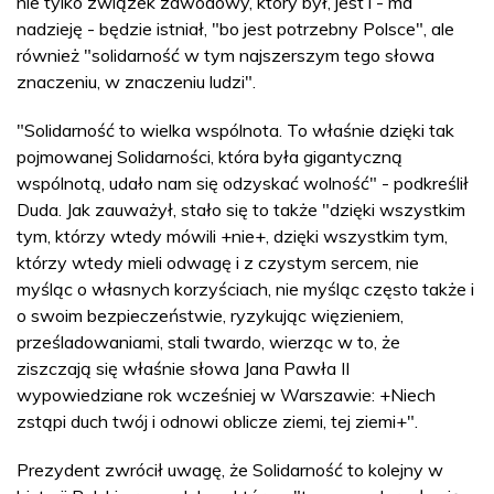
nie tylko związek zawodowy, który był, jest i - ma
nadzieję - będzie istniał, "bo jest potrzebny Polsce", ale
również "solidarność w tym najszerszym tego słowa
znaczeniu, w znaczeniu ludzi".
"Solidarność to wielka wspólnota. To właśnie dzięki tak
pojmowanej Solidarności, która była gigantyczną
wspólnotą, udało nam się odzyskać wolność" - podkreślił
Duda. Jak zauważył, stało się to także "dzięki wszystkim
tym, którzy wtedy mówili +nie+, dzięki wszystkim tym,
którzy wtedy mieli odwagę i z czystym sercem, nie
myśląc o własnych korzyściach, nie myśląc często także i
o swoim bezpieczeństwie, ryzykując więzieniem,
prześladowaniami, stali twardo, wierząc w to, że
ziszczają się właśnie słowa Jana Pawła II
wypowiedziane rok wcześniej w Warszawie: +Niech
zstąpi duch twój i odnowi oblicze ziemi, tej ziemi+".
Prezydent zwrócił uwagę, że Solidarność to kolejny w