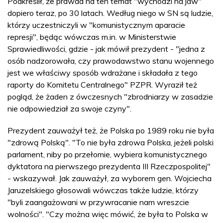
Podkreślił, że prawda na ten temat "wychodzi na jaw"
dopiero teraz, po 30 latach. Według niego w SN są ludzie,
którzy uczestniczyli w "komunistycznym aparacie
represji", będąc wówczas m.in. w Ministerstwie
Sprawiedliwości, gdzie - jak mówił prezydent - "jedna z
osób nadzorowała, czy prawodawstwo stanu wojennego
jest we właściwy sposób wdrażane i składała z tego
raporty do Komitetu Centralnego" PZPR. Wyraził też
pogląd, że żaden z ówczesnych "zbrodniarzy w zasadzie
nie odpowiedział za swoje czyny".
Prezydent zauważył też, że Polska po 1989 roku nie była
"zdrową Polską". "To nie była zdrowa Polska, jeżeli polski
parlament, niby po przełomie, wybiera komunistycznego
dyktatora na pierwszego prezydenta III Rzeczpospolitej"
- wskazywał. Jak zauważył, za wyborem gen. Wojciecha
Jaruzelskiego głosowali wówczas także ludzie, którzy
"byli zaangażowani w przywracanie nam wreszcie
wolności". "Czy można więc mówić, że była to Polska w