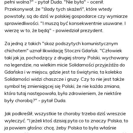
pełni wolna?" - pytał Duda. "Nie była" - ocenił.
Przekonywał, że "ślady tych skażeń", które wtedy
powstały, są do dziś w polskiej gospodarce czy wymiarze
sprawiedliwości. "I muszą być konsekwentnie usuwane. I
wierzę w to, że będą" - powiedział prezydent.
Za jedną z takich "skaz podszytych komunistycznym
chichotem" uznał likwidację Stoczni Gdańsk. "Człowiek
taki jak ja, pochodzący z drugiej strony Polski, wychowany
na legendzie, na wielkim micie Solidarności przyjeżdża do
Gdańska i w miejscu, gdzie jest ta świątynia, ta kolebka
Solidarności widzi chaszcze i gruzy. Czy to nie jest także
symbol tej zmieniającej się Polski, że nie każda zmiana,
która tutaj następowała, była zdrowieniem, że niektóre
były chorobą?" - pytał Duda.
Jak podkreślił, wszystkie te choroby trzeba dziś wreszcie
wyleczyć. "I jeżeli ktoś dzisiaj pyta co to znaczy Polska, to
ja powiem głośno: chcę, żeby Polska to była właśnie