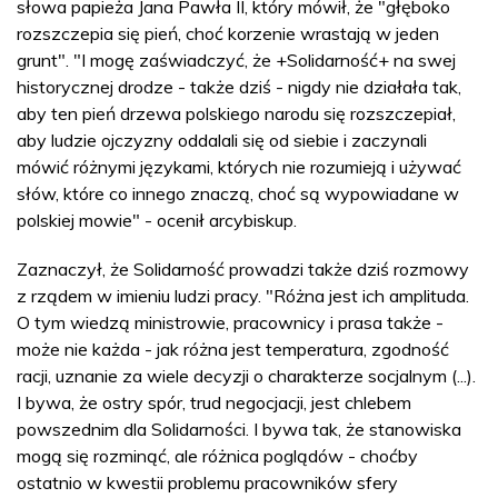
słowa papieża Jana Pawła II, który mówił, że "głęboko
rozszczepia się pień, choć korzenie wrastają w jeden
grunt". "I mogę zaświadczyć, że +Solidarność+ na swej
historycznej drodze - także dziś - nigdy nie działała tak,
aby ten pień drzewa polskiego narodu się rozszczepiał,
aby ludzie ojczyzny oddalali się od siebie i zaczynali
mówić różnymi językami, których nie rozumieją i używać
słów, które co innego znaczą, choć są wypowiadane w
polskiej mowie" - ocenił arcybiskup.
Zaznaczył, że Solidarność prowadzi także dziś rozmowy
z rządem w imieniu ludzi pracy. "Różna jest ich amplituda.
O tym wiedzą ministrowie, pracownicy i prasa także -
może nie każda - jak różna jest temperatura, zgodność
racji, uznanie za wiele decyzji o charakterze socjalnym (...).
I bywa, że ostry spór, trud negocjacji, jest chlebem
powszednim dla Solidarności. I bywa tak, że stanowiska
mogą się rozminąć, ale różnica poglądów - choćby
ostatnio w kwestii problemu pracowników sfery