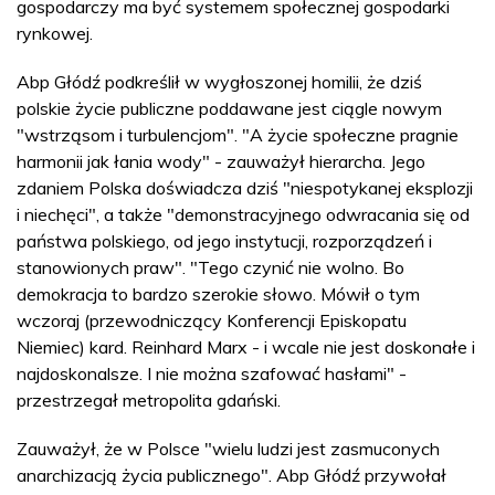
gospodarczy ma być systemem społecznej gospodarki
rynkowej.
Abp Głódź podkreślił w wygłoszonej homilii, że dziś
polskie życie publiczne poddawane jest ciągle nowym
"wstrząsom i turbulencjom". "A życie społeczne pragnie
harmonii jak łania wody" - zauważył hierarcha. Jego
zdaniem Polska doświadcza dziś "niespotykanej eksplozji
i niechęci", a także "demonstracyjnego odwracania się od
państwa polskiego, od jego instytucji, rozporządzeń i
stanowionych praw". "Tego czynić nie wolno. Bo
demokracja to bardzo szerokie słowo. Mówił o tym
wczoraj (przewodniczący Konferencji Episkopatu
Niemiec) kard. Reinhard Marx - i wcale nie jest doskonałe i
najdoskonalsze. I nie można szafować hasłami" -
przestrzegał metropolita gdański.
Zauważył, że w Polsce "wielu ludzi jest zasmuconych
anarchizacją życia publicznego". Abp Głódź przywołał