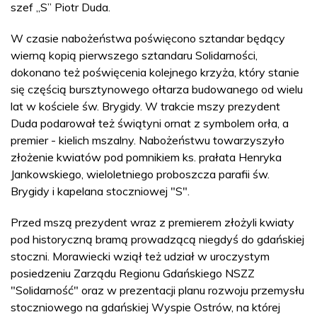
szef „S” Piotr Duda.
W czasie nabożeństwa poświęcono sztandar będący
wierną kopią pierwszego sztandaru Solidarności,
dokonano też poświęcenia kolejnego krzyża, który stanie
się częścią bursztynowego ołtarza budowanego od wielu
lat w kościele św. Brygidy. W trakcie mszy prezydent
Duda podarował też świątyni ornat z symbolem orła, a
premier - kielich mszalny. Nabożeństwu towarzyszyło
złożenie kwiatów pod pomnikiem ks. prałata Henryka
Jankowskiego, wieloletniego proboszcza parafii św.
Brygidy i kapelana stoczniowej "S".
Przed mszą prezydent wraz z premierem złożyli kwiaty
pod historyczną bramą prowadzącą niegdyś do gdańskiej
stoczni. Morawiecki wziął też udział w uroczystym
posiedzeniu Zarządu Regionu Gdańskiego NSZZ
"Solidarność" oraz w prezentacji planu rozwoju przemysłu
stoczniowego na gdańskiej Wyspie Ostrów, na której