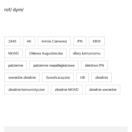
rof/ dym/
1945
AK
Armia Czerwona
IPN
KBW
NKWD
Obława Augustowska
ofiary komunizmu
podziemie
podziemie niepodległościowe
śledztwo IPN
sowieckie zbrodnie
Suwalszczyzna
UB
zbrodnia
zbrodnie komunistyczne
zbrodnie NKWD
zbrodnie sowieckie