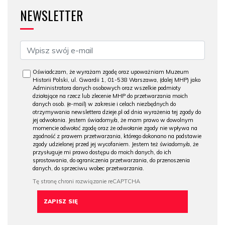
NEWSLETTER
Oświadczam, że wyrażam zgodę oraz upoważniam Muzeum
Historii Polski, ul. Gwardii 1, 01-538 Warszawa, (dalej MHP) jako
Administratora danych osobowych oraz wszelkie podmioty
działające na rzecz lub zlecenie MHP do przetwarzania moich
danych osob. (e-mail) w zakresie i celach niezbędnych do
otrzymywania newslettera dzieje.pl od dnia wyrażenia tej zgody do
jej odwołania. Jestem świadomy/a, że mam prawo w dowolnym
momencie odwołać zgodę oraz że odwołanie zgody nie wpływa na
zgodność z prawem przetwarzania, którego dokonano na podstawie
zgody udzielonej przed jej wycofaniem. Jestem też świadomy/a, że
przysługuje mi prawo dostępu do moich danych, do ich
sprostowania, do ograniczenia przetwarzania, do przenoszenia
danych, do sprzeciwu wobec przetwarzania.