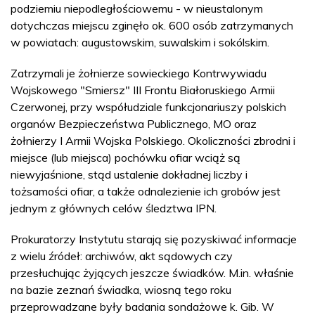
podziemiu niepodległościowemu - w nieustalonym
dotychczas miejscu zginęło ok. 600 osób zatrzymanych
w powiatach: augustowskim, suwalskim i sokólskim.
Zatrzymali je żołnierze sowieckiego Kontrwywiadu
Wojskowego "Smiersz" III Frontu Białoruskiego Armii
Czerwonej, przy współudziale funkcjonariuszy polskich
organów Bezpieczeństwa Publicznego, MO oraz
żołnierzy I Armii Wojska Polskiego. Okoliczności zbrodni i
miejsce (lub miejsca) pochówku ofiar wciąż są
niewyjaśnione, stąd ustalenie dokładnej liczby i
tożsamości ofiar, a także odnalezienie ich grobów jest
jednym z głównych celów śledztwa IPN.
Prokuratorzy Instytutu starają się pozyskiwać informacje
z wielu źródeł: archiwów, akt sądowych czy
przesłuchując żyjących jeszcze świadków. M.in. właśnie
na bazie zeznań świadka, wiosną tego roku
przeprowadzane były badania sondażowe k. Gib. W