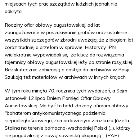
miejscach tych prac szczątków ludzkich jednak nie
odkryto.
Rodziny ofiar obławy augustowskiej, od lat
zaangażowane w poszukiwanie grobów oraz ustalenie
wszystkich szczegółów zbrodni uważają, że z biegiem lat
coraz trudniej o przełom w sprawie. Historycy IPN
wielokrotnie wypowiadali się, że klucz do rozwiązania
tajemnicy obławy augustowskiej leży po stronie rosyjskiej.
Bezskutecznie zabiegają o dostęp do archiwów w Rosji.
Szukają też materiałów w archiwach w innych krajach.
W tym roku minęła 70. rocznica tych wydarzeń, a Sejm
ustanowił 12 lipca Dniem Pamięci Ofiar Obławy
Augustowskiej. Ma być to hołd złożony ofiarom obławy -
"bohaterom antykomunistycznego podziemia
niepodległościowego, zamordowanym z rozkazu Józefa
Stalina na terenie północno-wschodniej Polski (...), którzy
nie pogodzili się z nową sowiecką okupacją". (PAP)