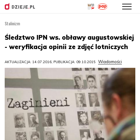
Stalinizm
Przejdź
do
Śledztwo IPN ws. obławy augustowskiej
treści
- weryfikacja opinii ze zdjęć lotniczych
Wiadomości
AKTUALIZACJA: 14.07.2016, PUBLIKACJA: 09.10.2015