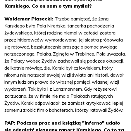
Karskiego. Co on sam o tym myślał?
Waldemar Piasecki:
Trzeba pamiętać, że żoną
Karskiego była Pola Nireńska, tancerka pochodzenia
żydowskiego, której rodzina niemal w całości została
przez hitlerowców wymordowana. Jej siostra próbowała
się ratować, bezskutecznie prosząc o pomoc swojego
narzeczonego, Polaka. Zginęła w Treblince. Pola uważała,
że Polacy wobec Żydów zachowali się podczas okupacji,
delikatnie mówiąc, źle. Karski był człowiekiem, który
nikomu nie narzucał swojej wizji świata ani historii, dawał
innym ludziom prawo do własnej pamięci, własnej wizji
wydarzeń. Tak było i z Lanzmannem. Gdy reżyserowi
zarzucano, że w filmie nie ma o Polakach ratujących
Żydów, Karski odpowiadał, że zamiast krytykować, lepiej
samemu zrobić film o bohaterach, którzy ratowali Żydów.
PAP: Podczas prac nad książką "Inferno" udało
się odnaleźć nieznany raport Karskiego. Co to za