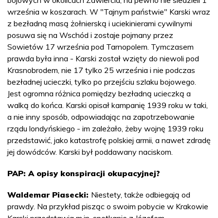
września w koszarach. W "Tajnym państwie" Karski wraz
z bezładną masą żołnierską i uciekinierami cywilnymi
posuwa się na Wschód i zostaje pojmany przez
Sowietów 17 września pod Tarnopolem. Tymczasem
prawda była inna - Karski został wzięty do niewoli pod
Krasnobrodem, nie 17 tylko 25 września i nie podczas
bezładnej ucieczki, tylko po przejściu szlaku bojowego.
Jest ogromna różnica pomiędzy bezładną ucieczką a
walką do końca. Karski opisał kampanię 1939 roku w taki,
a nie inny sposób, odpowiadając na zapotrzebowanie
rządu londyńskiego - im zależało, żeby wojnę 1939 roku
przedstawić, jako katastrofę polskiej armii, a nawet zdradę
jej dowódców. Karski był poddawany naciskom.
PAP: A opisy konspiracji okupacyjnej?
Waldemar Piasecki:
Niestety, także odbiegają od
prawdy. Na przykład pisząc o swoim pobycie w Krakowie
Karski przedstawia m.in. spotkanie z Józefem