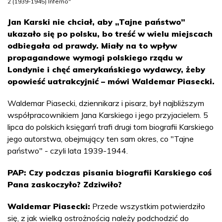
2 (1939-1945) Inferno"
Jan Karski nie chciał, aby „Tajne państwo”
ukazało się po polsku, bo treść w wielu miejscach
odbiegała od prawdy. Miały na to wpływ
propagandowe wymogi polskiego rządu w
Londynie i chęć amerykańskiego wydawcy, żeby
opowieść uatrakcyjnić – mówi Waldemar Piasecki.
Waldemar Piasecki, dziennikarz i pisarz, był najbliższym
współpracownikiem Jana Karskiego i jego przyjacielem. 5
lipca do polskich księgarń trafi drugi tom biografii Karskiego
jego autorstwa, obejmujący ten sam okres, co "Tajne
państwo" - czyli lata 1939-1944.
PAP: Czy podczas pisania biografii Karskiego coś
Pana zaskoczyło? Zdziwiło?
Waldemar Piasecki:
Przede wszystkim potwierdziło
się, z jak wielką ostrożnością należy podchodzić do