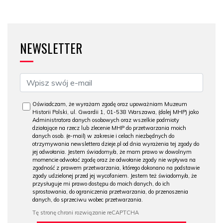
NEWSLETTER
Oświadczam, że wyrażam zgodę oraz upoważniam Muzeum
Historii Polski, ul. Gwardii 1, 01-538 Warszawa, (dalej MHP) jako
Administratora danych osobowych oraz wszelkie podmioty
działające na rzecz lub zlecenie MHP do przetwarzania moich
danych osob. (e-mail) w zakresie i celach niezbędnych do
otrzymywania newslettera dzieje.pl od dnia wyrażenia tej zgody do
jej odwołania. Jestem świadomy/a, że mam prawo w dowolnym
momencie odwołać zgodę oraz że odwołanie zgody nie wpływa na
zgodność z prawem przetwarzania, którego dokonano na podstawie
zgody udzielonej przed jej wycofaniem. Jestem też świadomy/a, że
przysługuje mi prawo dostępu do moich danych, do ich
sprostowania, do ograniczenia przetwarzania, do przenoszenia
danych, do sprzeciwu wobec przetwarzania.