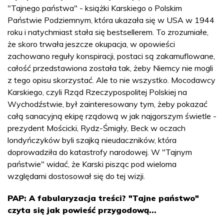
"Tajnego państwa" - książki Karskiego o Polskim
Państwie Podziemnym, która ukazała się w USA w 1944
roku i natychmiast stała się bestsellerem. To zrozumiałe,
że skoro trwała jeszcze okupacja, w opowieści
zachowano reguły konspiracji, postaci są zakamuflowane,
całość przedstawiona została tak, żeby Niemcy nie mogli
z tego opisu skorzystać. Ale to nie wszystko. Mocodawcy
Karskiego, czyli Rząd Rzeczypospolitej Polskiej na
Wychodźstwie, był zainteresowany tym, żeby pokazać
całą sanacyjną ekipę rządową w jak najgorszym świetle -
prezydent Mościcki, Rydz-Śmigły, Beck w oczach
londyńczyków byli szajką nieudaczników, która
doprowadziła do katastrofy narodowej. W "Tajnym
państwie" widać, że Karski pisząc pod wieloma
względami dostosował się do tej wizji.
PAP: A fabularyzacja treści? "Tajne państwo"
czyta się jak powieść przygodową...