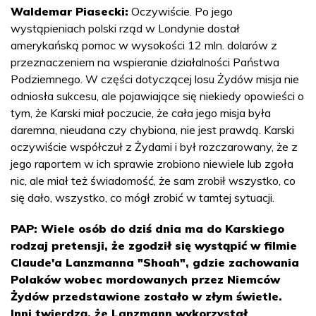
Waldemar Piasecki:
Oczywiście. Po jego
wystąpieniach polski rząd w Londynie dostał
amerykańską pomoc w wysokości 12 mln. dolarów z
przeznaczeniem na wspieranie działalności Państwa
Podziemnego. W części dotyczącej losu Żydów misja nie
odniosła sukcesu, ale pojawiające się niekiedy opowieści o
tym, że Karski miał poczucie, że cała jego misja była
daremna, nieudana czy chybiona, nie jest prawdą. Karski
oczywiście współczuł z Żydami i był rozczarowany, że z
jego raportem w ich sprawie zrobiono niewiele lub zgoła
nic, ale miał też świadomość, że sam zrobił wszystko, co
się dało, wszystko, co mógł zrobić w tamtej sytuacji.
PAP: Wiele osób do dziś dnia ma do Karskiego
rodzaj pretensji, że zgodził się wystąpić w filmie
Claude'a Lanzmanna "Shoah", gdzie zachowania
Polaków wobec mordowanych przez Niemców
Żydów przedstawione zostało w złym świetle.
Inni twierdzą, że Lanzmann wykorzystał