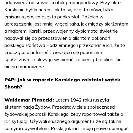
odpowiedź na sowiecki atak propagandowy. Przy okazji:
Karski nie był kurierem, jak to się często mówi, tylko
emisariuszem, co często podkreślał. Różnica w
uproszczeniu jest mniej więcej taka, jak między sierżantem
a majorem. Karski, przedwojenny dyplomata, świetnie
nadawał się do przedstawienia aliantom dokonań
polskiego Państwa Podziemnego i przekonanie ich, że to
znacząca działalność, ciesząca się poparciem
społecznym i należy ją wspierać, że pieniądze alianckie
nie są marnowane.
PAP: Jak w raporcie Karskiego zaistniał wątek
Shoah?
Waldemar Piasecki:
Latem 1942 roku ruszyła
eksterminacja Żydów. Przedstawiciele społeczności
żydowskiej poprosili Karskiego, żeby raportował także o
ich sytuacji. Używali słusznego argumentu, że są takimi
samymi obywatelami Polski, jak inni i maja prawo domagać