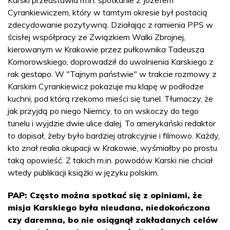
Cyrankiewiczem, który w tamtym okresie był postacią
zdecydowanie pozytywną. Działając z ramienia PPS w
ścisłej współpracy ze Związkiem Walki Zbrojnej,
kierowanym w Krakowie przez pułkownika Tadeusza
Komorowskiego, doprowadził do uwolnienia Karskiego z
rak gestapo. W "Tajnym państwie" w trakcie rozmowy z
Karskim Cyrankiewicz pokazuje mu klapę w podłodze
kuchni, pod którą rzekomo mieści się tunel. Tłumaczy, że
jak przyjdą po niego Niemcy, to on wskoczy do tego
tunelu i wyjdzie dwie ulice dalej. To amerykański redaktor
to dopisał, żeby było bardziej atrakcyjnie i filmowo. Każdy,
kto znał realia okupacji w Krakowie, wyśmiałby po prostu
taką opowieść. Z takich m.in. powodów Karski nie chciał
wtedy publikacji książki w języku polskim.
PAP: Często można spotkać się z opiniami, że
misja Karskiego była nieudana, niedokończona
czy daremna, bo nie osiągnął zakładanych celów