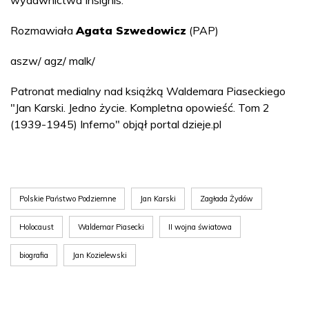
Rozmawiała
Agata Szwedowicz
(PAP)
aszw/ agz/ malk/
Patronat medialny nad książką Waldemara Piaseckiego
"Jan Karski. Jedno życie. Kompletna opowieść. Tom 2
(1939-1945) Inferno" objął portal dzieje.pl
Polskie Państwo Podziemne
Jan Karski
Zagłada Żydów
Holocaust
Waldemar Piasecki
II wojna światowa
biografia
Jan Kozielewski