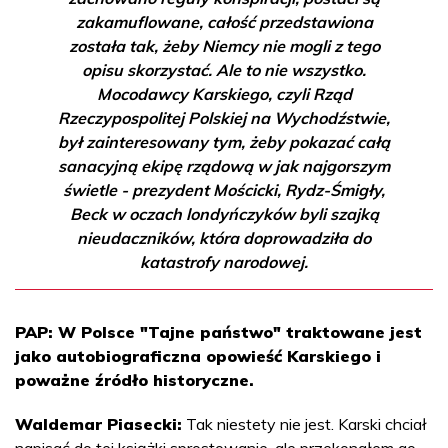
zakamuflowane, całość przedstawiona
została tak, żeby Niemcy nie mogli z tego
opisu skorzystać. Ale to nie wszystko.
Mocodawcy Karskiego, czyli Rząd
Rzeczypospolitej Polskiej na Wychodźstwie,
był zainteresowany tym, żeby pokazać całą
sanacyjną ekipę rządową w jak najgorszym
świetle - prezydent Mościcki, Rydz-Śmigły,
Beck w oczach londyńczyków byli szajką
nieudaczników, która doprowadziła do
katastrofy narodowej.
PAP: W Polsce "Tajne państwo" traktowane jest
jako autobiograficzna opowieść Karskiego i
poważne źródło historyczne.
Waldemar Piasecki:
Tak niestety nie jest. Karski chciał
napisać do tej książki sprostowanie, ale przekonałem go,