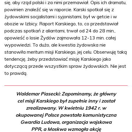
się, aby rząd polski i za nimi przemawiał. Opis ich dramatu,
powinien znaleźć się w raporcie. Karski spotkał się z
żydowskimi socjalistami i syjonistami, był w getcie i w
obozie w Izbicy. Raport Karskiego, to, co przedstawiał
podczas spotkań z aliantami, trwał od 24 do 28 min.,
opowieść o losie Żydów zajmowała 12-13 min. całej
wypowiedzi. To dużo, ale kwestia żydowska nie
stanowiła meritum misji Karskiego, jej celu. Obserwuję taką
tendencję, żeby przedstawiać misję Karskiego jako
dotyczącą przede wszystkim spraw żydowskich. Nie jest
to prawdą.
Waldemar Piasecki: Zapominamy, że główny
cel misji Karskiego był zupełnie inny i został
zrealizowany. W kwietniu 1942 r. w
okupowanej Polsce powstała komunistyczna
Gwardia Ludowa, organizacja wojskowa
PPR, a Moskwa wzmogła akcję