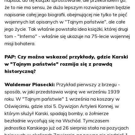
że to nie ma sensu, że dużo lepszym rozwiązaniem będzie
napisanie całej jego biografii, obejmującej nie tylko te pięć
wojennych lat opisanych w "Tajnym państwie", ale całe
jego życie. Tak właśnie powstała idea książki, której drugi
tom - "Inferno" - właśnie się ukazuje na 75-lecie wojennej
misji bohatera.
PAP: Czy można wskazać przykłady, gdzie Karski
w "Tajnym państwie" rozmija się z prawdą
historyczną?
Waldemar Piasecki:
Przykład pierwszy z brzegu -
sposób, w jaki przedstawia wojnę we wrześniu 1939
roku. W "Tajnym państwie" 1 września na koszary w
Oświęcimiu, gdzie stoi 5. Dywizjon Artylerii Konnej, w
którym służył Karski, spadają bomby, a żołnierze
bezładnie wycofują się na Wschód. Tymczasem
jednostka Karskiego już od 26 sierpnia stała na pozycjach
bojowych w okolicach Zawiercia, na pewno nie siedzieli 1