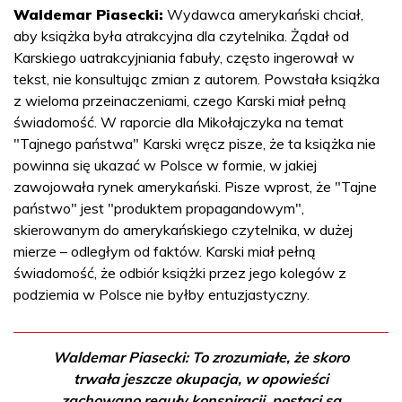
Waldemar Piasecki:
Wydawca amerykański chciał,
aby książka była atrakcyjna dla czytelnika. Żądał od
Karskiego uatrakcyjniania fabuły, często ingerował w
tekst, nie konsultując zmian z autorem. Powstała książka
z wieloma przeinaczeniami, czego Karski miał pełną
świadomość. W raporcie dla Mikołajczyka na temat
"Tajnego państwa" Karski wręcz pisze, że ta książka nie
powinna się ukazać w Polsce w formie, w jakiej
zawojowała rynek amerykański. Pisze wprost, że "Tajne
państwo" jest "produktem propagandowym",
skierowanym do amerykańskiego czytelnika, w dużej
mierze – odległym od faktów. Karski miał pełną
świadomość, że odbiór książki przez jego kolegów z
podziemia w Polsce nie byłby entuzjastyczny.
Waldemar Piasecki: To zrozumiałe, że skoro
trwała jeszcze okupacja, w opowieści
zachowano reguły konspiracji, postaci są