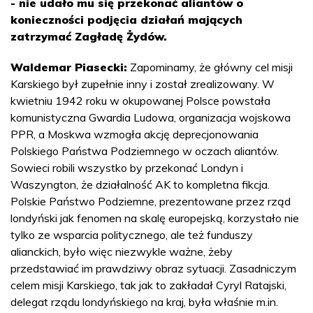
- nie udało mu się przekonać aliantów o
konieczności podjęcia działań mających
zatrzymać Zagładę Żydów.
Waldemar Piasecki:
Zapominamy, że główny cel misji
Karskiego był zupełnie inny i został zrealizowany. W
kwietniu 1942 roku w okupowanej Polsce powstała
komunistyczna Gwardia Ludowa, organizacja wojskowa
PPR, a Moskwa wzmogła akcję deprecjonowania
Polskiego Państwa Podziemnego w oczach aliantów.
Sowieci robili wszystko by przekonać Londyn i
Waszyngton, że działalność AK to kompletna fikcja.
Polskie Państwo Podziemne, prezentowane przez rząd
londyński jak fenomen na skalę europejską, korzystało nie
tylko ze wsparcia politycznego, ale też funduszy
alianckich, było więc niezwykle ważne, żeby
przedstawiać im prawdziwy obraz sytuacji. Zasadniczym
celem misji Karskiego, tak jak to zakładał Cyryl Ratajski,
delegat rządu londyńskiego na kraj, była właśnie m.in.