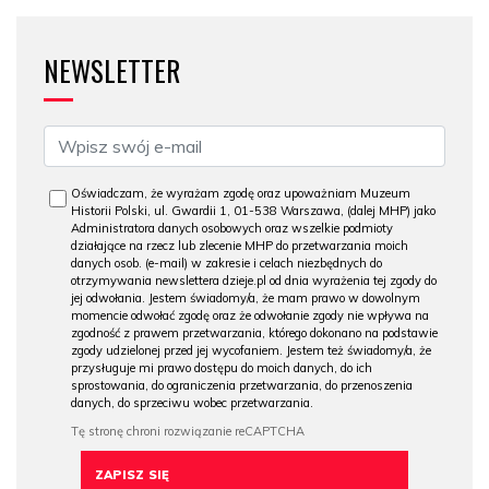
NEWSLETTER
Oświadczam, że wyrażam zgodę oraz upoważniam Muzeum
Historii Polski, ul. Gwardii 1, 01-538 Warszawa, (dalej MHP) jako
Administratora danych osobowych oraz wszelkie podmioty
działające na rzecz lub zlecenie MHP do przetwarzania moich
danych osob. (e-mail) w zakresie i celach niezbędnych do
otrzymywania newslettera dzieje.pl od dnia wyrażenia tej zgody do
jej odwołania. Jestem świadomy/a, że mam prawo w dowolnym
momencie odwołać zgodę oraz że odwołanie zgody nie wpływa na
zgodność z prawem przetwarzania, którego dokonano na podstawie
zgody udzielonej przed jej wycofaniem. Jestem też świadomy/a, że
przysługuje mi prawo dostępu do moich danych, do ich
sprostowania, do ograniczenia przetwarzania, do przenoszenia
danych, do sprzeciwu wobec przetwarzania.