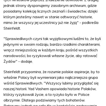
jednak strony dysponujemy zasobnym archiwum, gdzie
posiadamy kolekcję licznych zeznań i świadectw, dzięki
którym jesteśmy nawet w stanie odtworzyć historie,
mimo że wszyscy jej uczestnicy już nie żyją" - podkreśla
Steinfeldt.
"Sprawiedliwych czyni tak wyjątkowymi ludźmi to, że byli
jedynymi w swoim rodzaju, bardzo rzadkimi charakterami,
wręcz mniejszością w każdym kraju, pośród wszystkich
narodowości, bo ryzykowali własne życie, aby ratować
Żydów" - dodaje.
Steinfeldt przypomina, że rozumie polskie aspiracje, by to
właśnie Polacy byli wymieniani jako najliczniejsza grupa
wśród Sprawiedliwych. "Wszyscy lubimy przyglądać się
naszej historii. Yad Vashem opowiada historie Polaków,
którzy ryzykowali życie, a to ryzyko było w Polsce
olbrzymie. Dlatego podziwiamy tych bohaterów.
Patrzymy jednak na całe tło w kontekście zachowania