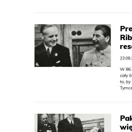
Pre
Ri
res
23.08
W 86.
cały ś
to, by
Tymcz
Pa
wię