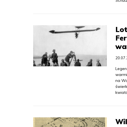
Schul
Lot
Fer
wa
20.07
Legen
warmiń
na War
świer
kwiat
Wi