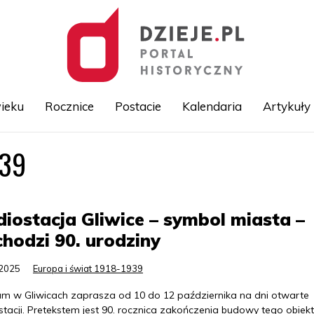
ieku
Rocznice
Postacie
Kalendaria
Artykuły
939
Przejdź
do
treści
iostacja Gliwice – symbol miasta –
hodzi 90. urodziny
.2025
Europa i świat 1918-1939
m w Gliwicach zaprasza od 10 do 12 października na dni otwarte
tacji. Pretekstem jest 90. rocznica zakończenia budowy tego obiekt