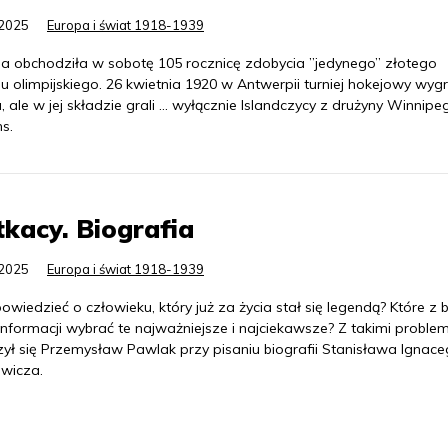
.2025
Europa i świat 1918-1939
dia obchodziła w sobotę 105 rocznicę zdobycia ”jedynego” złotego
 olimpijskiego. 26 kwietnia 1920 w Antwerpii turniej hokejowy wyg
 ale w jej składzie grali ... wyłącznie Islandczycy z drużyny Winnipe
s.
kacy. Biografia
.2025
Europa i świat 1918-1939
owiedzieć o człowieku, który już za życia stał się legendą? Które z
informacji wybrać te najważniejsze i najciekawsze? Z takimi proble
zył się Przemysław Pawlak przy pisaniu biografii Stanisława Ignac
ewicza.