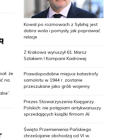
Kowal po rozmowach z Sybihą: jest
dobra wola i pomysły, jak poprawiać
relacje
ą
Z Krakowa wyruszył 61. Marsz
Szlakiem I Kompanii Kadrowej
sał, że
Prawdopodobne miejsce katastrofy
samolotu w 1944 r. zostanie
ić na
przeszukane jako grób wojenny
lne”.
Prezes Stowarzyszenia Księgarzy
Polskich: nie potępiam antykwariuszy
sprzedających książki firmom AI
Święto Przemienienia Pańskiego
r
chrześcijanie obchodzą od VI w.