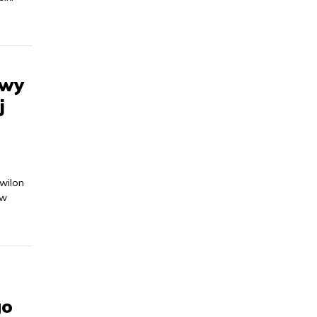
awy
j
wilon
 w
go