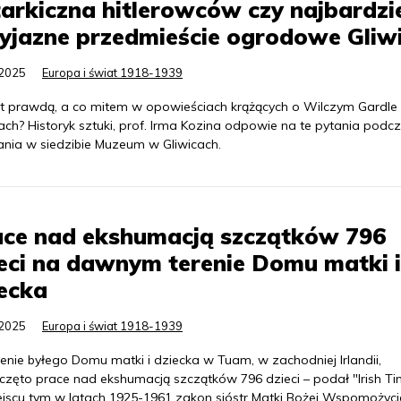
arkiczna hitlerowców czy najbardzi
yjazne przedmieście ogrodowe Gliw
.2025
Europa i świat 1918-1939
st prawdą, a co mitem w opowieściach krążących o Wilczym Gardle
ach? Historyk sztuki, prof. Irma Kozina odpowie na te pytania podc
ania w siedzibie Muzeum w Gliwicach.
ace nad ekshumacją szczątków 796
eci na dawnym terenie Domu matki i
ecka
.2025
Europa i świat 1918-1939
enie byłego Domu matki i dziecka w Tuam, w zachodniej Irlandii,
częto prace nad ekshumacją szczątków 796 dzieci – podał "Irish Ti
jscu tym w latach 1925-1961 zakon sióstr Matki Bożej Wspomożycie