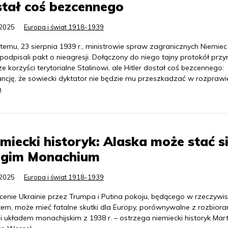
tał coś bezcennego
.2025
Europa i świat 1918-1939
 temu, 23 sierpnia 1939 r., ministrowie spraw zagranicznych Niemiec 
odpisali pakt o nieagresji. Dołączony do niego tajny protokół przy
e korzyści terytorialne Stalinowi, ale Hitler dostał coś bezcennego:
ncję, że sowiecki dyktator nie będzie mu przeszkadzać w rozprawi
.
miecki historyk: Alaska może stać s
ugim Monachium
.2025
Europa i świat 1918-1939
cenie Ukrainie przez Trumpa i Putina pokoju, będącego w rzeczywis
tem, może mieć fatalne skutki dla Europy, porównywalne z rozbiora
 i układem monachijskim z 1938 r. – ostrzega niemiecki historyk Mart