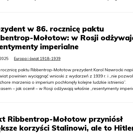
zydent w 86. rocznicę paktu
bbentrop-Mołotow: w Rosji odżywaj
entymenty imperialne
.2025
Europa i świat 1918-1939
 rocznicę paktu Ribbentrop-Mołotow prezydent Karol Nawrocki napi
wiat powinien wyciągnąć wnioski z wydarzeń z 1939 r. i „nie pozwol
 chore marzenia o imperium pochłonęły kolejne ludzkie istnienia”.
asem – jak ocenił – w Rosji odżywają właśnie „resentymenty imperia
kt Ribbentrop-Mołotow przyniósł
ksze korzyści Stalinowi, ale to Hitle