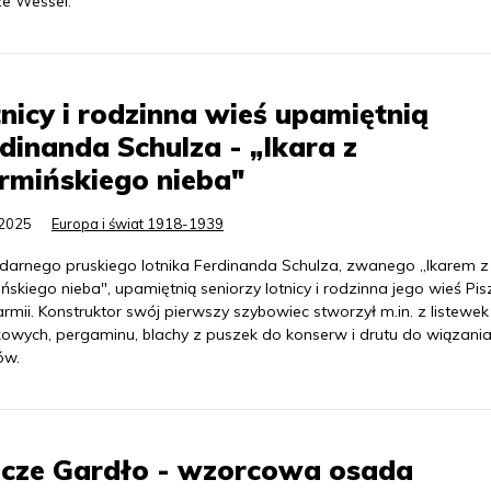
ze Wessel.
nicy i rodzinna wieś upamiętnią
dinanda Schulza - „Ikara z
rmińskiego nieba"
.2025
Europa i świat 1918-1939
darnego pruskiego lotnika Ferdinanda Schulza, zwanego „Ikarem z
skiego nieba", upamiętnią seniorzy lotnicy i rodzinna jego wieś Pi
mii. Konstruktor swój pierwszy szybowiec stworzył m.in. z listewek
kowych, pergaminu, blachy z puszek do konserw i drutu do wiązani
ów.
lcze Gardło - wzorcowa osada