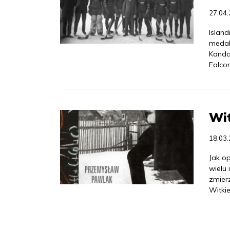
27.04
Islan
medalu
Kanda,
Falcon
Wit
18.03
Jak op
wielu 
zmier
Witki