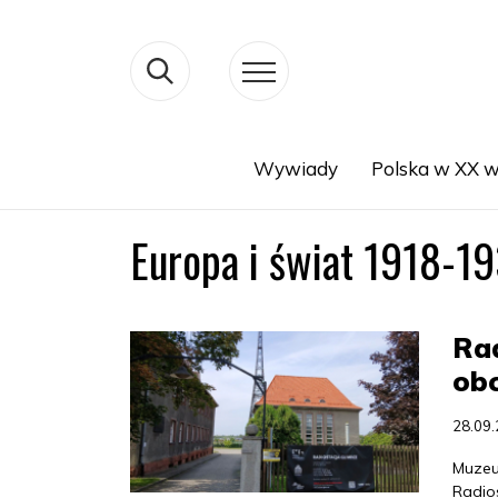
Wywiady
Polska w XX w
Search
Europa i świat 1918-1
Rad
obc
28.09
Muzeu
Radios