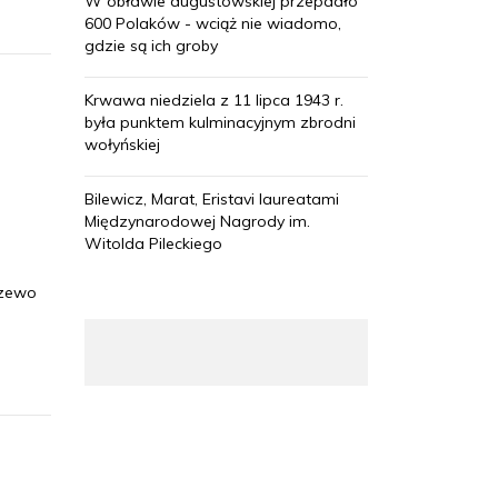
W obławie augustowskiej przepadło
600 Polaków - wciąż nie wiadomo,
gdzie są ich groby
Krwawa niedziela z 11 lipca 1943 r.
była punktem kulminacyjnym zbrodni
wołyńskiej
Bilewicz, Marat, Eristavi laureatami
Międzynarodowej Nagrody im.
Witolda Pileckiego
szewo
a