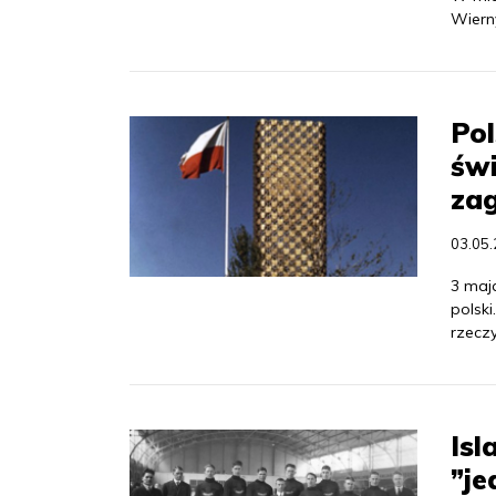
Wiern
Po
świ
zag
03.05
3 maj
polsk
rzecz
Isl
”je