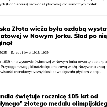
ych (Bon Secours) prowadził placówkę dla samotnych matek.
lska Złota wieża była ozdobą wyst
atowej w Nowym Jorku. Ślad po nie
inął
.2025
Europa i świat 1918-1939
a 1939 r. na wystawie światowej w Nowym Jorku otwarty został pa
i. Przyciągał uwagę kilkudziesięciometrową wieżą. Nazywana złotą,
ywistości charakterystyczny blask zawdzięczała płytkom z brązu.
andia świętuje rocznicę 105 lat od
dynego” złotego medalu olimpijskie