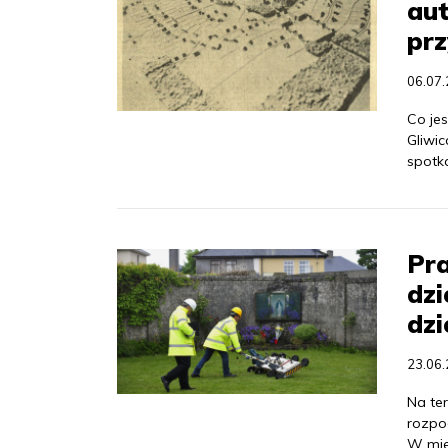
aut
prz
06.07
Co je
Gliwic
spotk
Pr
dzi
dzi
23.06
Na ter
rozpo
W mie