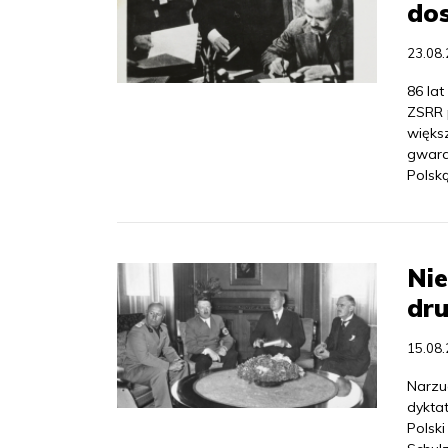
dos
23.08
86 lat
ZSRR p
większ
gwara
Polską
Nie
dr
15.08
Narzu
dykta
Polski