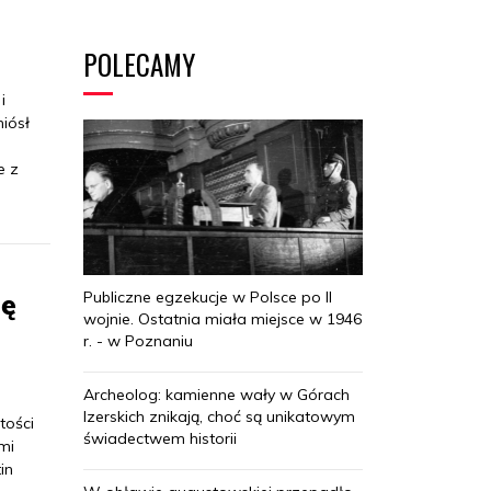
POLECAMY
i
niósł
e z
ię
Publiczne egzekucje w Polsce po II
wojnie. Ostatnia miała miejsce w 1946
r. - w Poznaniu
Archeolog: kamienne wały w Górach
Izerskich znikają, choć są unikatowym
tości
świadectwem historii
mi
in