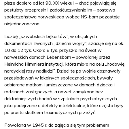
pisze dopiero od lat 90. XX wieku i – choć pojawiają się
postulaty przeprosin i zadośćuczynienia im – postawa
społeczeństwa norweskiego wobec NS-barn pozostaje
niejednoznaczna.
Liczbę „szwabskich bękartów”, w oficjalnych
dokumentach zwanych „dziećmi wojny”, szacuje się na ok.
10 do 12 tys. Około 8 tys. przyszło na świat w
norweskich domach Lebensborn – powołanej przez
Heinricha Himmlera instytucji, która miała na celu „hodowlę
nordyckiej rasy nadludzi”. Dzieci te po wojnie doznawały
prześladowań w lokalnych społecznościach, bywały
odbierane matkom i umieszczane w domach dziecka i
rodzinach zastępczych, a nawet zamykane bez
dokładniejszych badań w szpitalach psychiatrycznych
jako podejrzane o defekty intelektualne, które często były
po prostu skutkiem traumatycznych przeżyć.
Powołana w 1945 r. do zajęcia się tym problemem