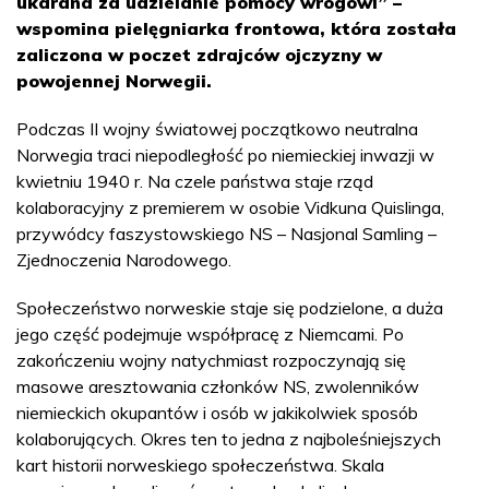
ukarana za udzielanie pomocy wrogowi” –
wspomina pielęgniarka frontowa, która została
zaliczona w poczet zdrajców ojczyzny w
powojennej Norwegii.
Podczas II wojny światowej początkowo neutralna
Norwegia traci niepodległość po niemieckiej inwazji w
kwietniu 1940 r. Na czele państwa staje rząd
kolaboracyjny z premierem w osobie Vidkuna Quislinga,
przywódcy faszystowskiego NS – Nasjonal Samling –
Zjednoczenia Narodowego.
Społeczeństwo norweskie staje się podzielone, a duża
jego część podejmuje współpracę z Niemcami. Po
zakończeniu wojny natychmiast rozpoczynają się
masowe aresztowania członków NS, zwolenników
niemieckich okupantów i osób w jakikolwiek sposób
kolaborujących. Okres ten to jedna z najboleśniejszych
kart historii norweskiego społeczeństwa. Skala