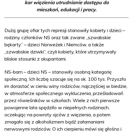
kar więzienia utrudnianie dostępu do
mieszkań, edukacji i pracy.
Dużą grupę ofiar tych represji stanowiły kobiety i dzieci –
rodziny członków NS oraz tak zwane „szwabskie
bękarty” – dzieci Norweżek i Niemców, a także
„szwabskie dziwki”, czyli kobiety, które utrzymywały
bliskie stosunki z okupantami.
NS-barn – dzieci NS – stanowiły osobną kategorię
społeczną. Ich liczbę szacuje się na ok. 100 tys. Przyszło
im dorastać w cieniu winy rodziców, najczęściej w biedzie,
w atmosferze społecznego wykluczenia, prześladowań
przez rówieśników w szkołach. Wiele z nich pierwsze
powojenne lata spędziło w niepełnych rodzinach,
oczekując na powroty ojców z więzienia, a potem
zmagało się z alkoholizmem bądź załamaniami
nerwowymi rodziców. O ich cierpieniu mówi się głośno i