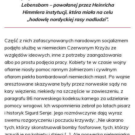
Lebensborn – powołanej przez Heinricha
Himmlera instytucji, która miała na celu
„hodowlę nordyckiej rasy nadludzi”.
Część z nich zafascynowanych narodowym socjalizmem
podjęło służbę w niemieckim Czerwonym Krzyżu ze
względów ideowych, inne z potrzeby zaangażowania
albo po prostu podjęcia pracy. Kobiety te w czasie wojny
ofiarnie niosły pomoc rannym żołnierzom i cywilnym
ofiarom piekła bombardowań niemieckich miast. Po wojnie
aresztowane skazywane były przez norweskie sądy na
kary więzienia, niekiedy na szczęście w zawieszeniu, z
paragrafu 86 norweskiego kodeksu karnego za udzielanie
pomocy wrogowi. Ich wspomnienia zebrał po latach pisarz
i historyk Sigurd Senje. Jego rozmówczynie dają wyraz
swemu rozgoryczeniu i poczuciu krzywdy: „Nie ukarano
tych, którzy skonstruowali bomby fosforowe, tych, którzy
zrzucili je na kobiety i dzieci […]. Ale norweska pielęgniarka,