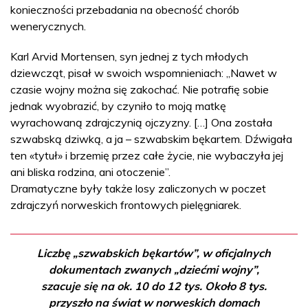
konieczności przebadania na obecność chorób
wenerycznych.
Karl Arvid Mortensen, syn jednej z tych młodych
dziewcząt, pisał w swoich wspomnieniach: „Nawet w
czasie wojny można się zakochać. Nie potrafię sobie
jednak wyobrazić, by czyniło to moją matkę
wyrachowaną zdrajczynią ojczyzny. […] Ona została
szwabską dziwką, a ja – szwabskim bękartem. Dźwigała
ten «tytuł» i brzemię przez całe życie, nie wybaczyła jej
ani bliska rodzina, ani otoczenie”.
Dramatyczne były także losy zaliczonych w poczet
zdrajczyń norweskich frontowych pielęgniarek.
Liczbę „szwabskich bękartów”, w oficjalnych
dokumentach zwanych „dziećmi wojny”,
szacuje się na ok. 10 do 12 tys. Około 8 tys.
przyszło na świat w norweskich domach