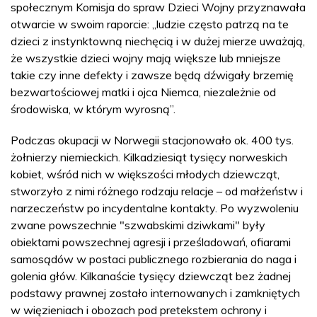
społecznym Komisja do spraw Dzieci Wojny przyznawała
otwarcie w swoim raporcie: „ludzie często patrzą na te
dzieci z instynktowną niechęcią i w dużej mierze uważają,
że wszystkie dzieci wojny mają większe lub mniejsze
takie czy inne defekty i zawsze będą dźwigały brzemię
bezwartościowej matki i ojca Niemca, niezależnie od
środowiska, w którym wyrosną”.
Podczas okupacji w Norwegii stacjonowało ok. 400 tys.
żołnierzy niemieckich. Kilkadziesiąt tysięcy norweskich
kobiet, wśród nich w większości młodych dziewcząt,
stworzyło z nimi różnego rodzaju relacje – od małżeństw i
narzeczeństw po incydentalne kontakty. Po wyzwoleniu
zwane powszechnie "szwabskimi dziwkami" były
obiektami powszechnej agresji i prześladowań, ofiarami
samosądów w postaci publicznego rozbierania do naga i
golenia głów. Kilkanaście tysięcy dziewcząt bez żadnej
podstawy prawnej zostało internowanych i zamkniętych
w więzieniach i obozach pod pretekstem ochrony i