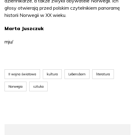
dziennikarze, a także zwykli obywatele Norwegii. Ich
głosy otwierają przed polskim czytelnikiem panoramę
historii Norwegii w XX wieku.
Marta Juszczuk
mju/
II wojna światowa
kultura
Lebensborn
literatura
Norwegia
sztuka