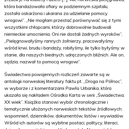
która bandażowała ofiary w podziemnym szpitalu,
została oskarżona i ukarana za udzielanie pomocy
wrogowi”. „Nie mogłam przestać porównywać się z tymi
wszystkimi chłopcami, którzy dobrowolnie budowali
niemieckie umocnienia. Oni nie dostali żadnych wyroków”,
„Pielęgnowałyśmy rannych żołnierzy, pracowałyśmy
wśród krwi, brudu i bandaży, robiłyśmy, ile tylko byłyśmy w
stanie, dla naszych biednych, udręczonych bliźnich. Ale on,
sędzia, nazwał to pomocą wrogowi”.
Świadectwa powojennych rozliczeń zawarte są w
antologii norweskiej literatury faktu pt. „Droga na Północ”,
w wyborze i z komentarzami Pawła Urbanika, która
ukazała się nakładem Ośrodka Karta w serii „Świadectwa.
XX wiek”. Książka stanowi wybór chronologicznie i
tematycznie ułożonych norweskich tekstów źródłowych:
wspomnień, dzienników, dokumentów, listów i wywiadów.
Wśród ich autorów są wybitne postaci, politycy, literaci,