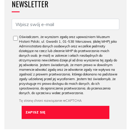
NEWSLETTER
Oświadczam, że wyrażam zgodę oraz upoważniam Muzeum
Historii Polski, ul. Gwardii 1, 01-538 Warszawa, (dalej MHP) jako
Administratora danych osobowych oraz wszelkie podmioty
działające na rzecz lub zlecenie MHP do przetwarzania moich
danych osob. (e-mail) w zakresie i celach niezbędnych do
otrzymywania newslettera dzieje.pl od dnia wyrażenia tej zgody do
jej odwołania. Jestem świadomy/a, że mam prawo w dowolnym
momencie odwołać zgodę oraz że odwołanie zgody nie wpływa na
zgodność z prawem przetwarzania, którego dokonano na podstawie
zgody udzielonej przed jej wycofaniem. Jestem też świadomy/a, że
przysługuje mi prawo dostępu do moich danych, do ich
sprostowania, do ograniczenia przetwarzania, do przenoszenia
danych, do sprzeciwu wobec przetwarzania.