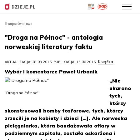
II wojna światowa
Przejdź
do
"Droga na Północ" - antologia
treści
norweskiej literatury faktu
Książka
AKTUALIZACJA: 28.08.2016, PUBLIKACJA: 13.06.2016
Wybór i komentarze Paweł Urbanik
„Nie
ukarano
"Droga na Północ"
tych,
którzy
skonstruowali bomby fosforowe, tych, którzy
zrzucili je na kobiety i dzieci […]. Ale norweska
pielęgniarka, która bandażowała ofiary w
podziemnym szpitalu, została oskarżona i