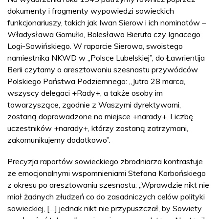
dokumenty i fragmenty wypowiedzi sowieckich
funkcjonariuszy, takich jak Iwan Sierow i ich nominatów –
Władysława Gomułki, Bolesława Bieruta czy Ignacego
Logi-Sowińskiego. W raporcie Sierowa, swoistego
namiestnika NKWD w „Polsce Lubelskiej”, do Ławrientija
Berii czytamy o aresztowaniu szesnastu przywódców
Polskiego Państwa Podziemnego: „Jutro 28 marca,
wszyscy delegaci +Rady+, a także osoby im
towarzyszące, zgodnie z Waszymi dyrektywami,
zostaną doprowadzone na miejsce +narady+. Liczbę
uczestników +narady+, którzy zostaną zatrzymani,
zakomunikujemy dodatkowo”.
Precyzja raportów sowieckiego zbrodniarza kontrastuje
ze emocjonalnymi wspomnieniami Stefana Korbońskiego
z okresu po aresztowaniu szesnastu: „Wprawdzie nikt nie
miał żadnych złudzeń co do zasadniczych celów polityki
sowieckiej, […] jednak nikt nie przypuszczał, by Sowiety