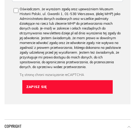
Oświadczam, że wyrażam zgodę oraz upoważniam Muzeum
Historii Polski, ul. Gwardii 1, 01-538 Warszawa, (dalej MHP) jako
Administratora danych osobowych oraz wszelkie podmioty
działające na rzecz lub zlecenie MHP do przetwarzania moich
danych osob. (e-mail) w zakresie i celach niezbędnych do
otrzymywania newslettera dzieje.pl od dnia wyrażenia tej zgody do
jej odwołania. Jestem świadomy/a, że mam prawo w dowolnym
momencie odwołać zgodę oraz że odwołanie zgody nie wpływa na
zgodność z prawem przetwarzania, którego dokonano na podstawie
zgody udzielonej przed jej wycofaniem. Jestem też świadomy/a, że
przysługuje mi prawo dostępu do moich danych, do ich
sprostowania, do ograniczenia przetwarzania, do przenoszenia
danych, do sprzeciwu wobec przetwarzania.
COPYRIGHT