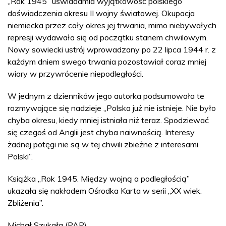
„Rok 1945” uświadamia wyjątkowość polskiego
doświadczenia okresu II wojny światowej. Okupacja
niemiecka przez cały okres jej trwania, mimo niebywałych
represji wydawała się od początku stanem chwilowym.
Nowy sowiecki ustrój wprowadzany po 22 lipca 1944 r. z
każdym dniem swego trwania pozostawiał coraz mniej
wiary w przywrócenie niepodległości.
W jednym z dzienników jego autorka podsumowała te
rozmywające się nadzieje „Polska już nie istnieje. Nie było
chyba okresu, kiedy mniej istniała niż teraz. Spodziewać
się czegoś od Anglii jest chyba naiwnością. Interesy
żadnej potęgi nie są w tej chwili zbieżne z interesami
Polski”.
Książka „Rok 1945. Między wojną a podległością”
ukazała się nakładem Ośrodka Karta w serii „XX wiek.
Zbliżenia”.
Michał Szukała (PAP)