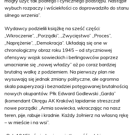
mogły użyć tak podłego i cynicznego podstępu. Nastąpił
wybuch rozpaczy i wściekłości co doprowadziło do stanu
silnego wrzenia”.
Wydawcy podzielili książkę na sześć części:
„Wkroczenie”, „Porządki”, „Zwycięstwo” „Proces”,
„Naprężenie”, „Demokracja”. Układają się one w
chronologiczny obraz roku 1945 – od styczniowej
ofensywy wojsk sowieckich i berlingowców poprzez
umacnianie się „nowej władzy” aż po coraz bardziej
brutalną walkę z podziemiem. Na pierwszy plan nie
wysuwają się jednak zmiany polityczne, ale ogromna
skala pauperyzacji i beznadziei potęgowanej brutalnością
nowych okupantów. Płk Edward Godlewski „Garda”
(komendant Okręgu AK Kraków) lapidarnie streszczał
nowe porządki: „Armia sowiecka, wkraczając na nasz
teren, pije, rabuje i kradnie. Każdy żołnierz na własną rękę
– w mieście i na wsi”.