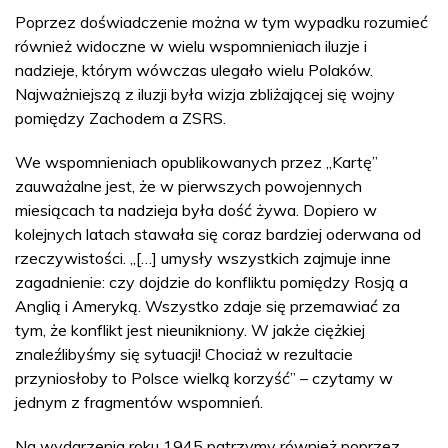
Poprzez doświadczenie można w tym wypadku rozumieć
również widoczne w wielu wspomnieniach iluzje i
nadzieje, którym wówczas ulegało wielu Polaków.
Najważniejszą z iluzji była wizja zbliżającej się wojny
pomiędzy Zachodem a ZSRS.
We wspomnieniach opublikowanych przez „Kartę”
zauważalne jest, że w pierwszych powojennych
miesiącach ta nadzieja była dość żywa. Dopiero w
kolejnych latach stawała się coraz bardziej oderwana od
rzeczywistości. „[…] umysły wszystkich zajmuje inne
zagadnienie: czy dojdzie do konfliktu pomiędzy Rosją a
Anglią i Ameryką. Wszystko zdaje się przemawiać za
tym, że konflikt jest nieunikniony. W jakże ciężkiej
znaleźlibyśmy się sytuacji! Chociaż w rezultacie
przyniosłoby to Polsce wielką korzyść” – czytamy w
jednym z fragmentów wspomnień.
Na wydarzenia roku 1945 patrzymy również poprzez