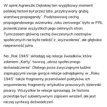
W opinii Agnieszki Dębskiej ten wyjątkowy moment
polskiej historii był przez lata „przykrywany grubą
warstwą propagandy”. Podstawową cechą
propagandowego wizerunku „roku zerowego” było w PRL
przemilczanie wszystkich jego ciemnych stron.
Tymczasem główną cechą ówczesnych nastrojów
społecznych nie była radość z „wyzwolenia”, ale głęboka
niepewność jutra.
Na „Rok 1945” składają się relacje świadków, które
zdaniem „Karty” tworzą „obraz społecznego
doświadczenia”. Dlatego poza zwyczajnymi ludźmi
zapisującymi swoje gorące relacje odnajdujemy w „Roku
1945” także fragmenty przemówień polityków, ich
wspomnienia, fragmenty artykułów prasowych, dzienniki
pisarzy. Wszystkie te relacje sprawiają, że historia
przestaje być subiektywnym zapisem wrażeń, ale jest
raczej syntezą doświadczeń.