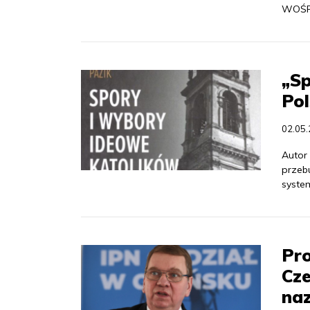
WOŚP
„Sp
Po
02.05
Autor
przeb
syste
Pro
Cze
na