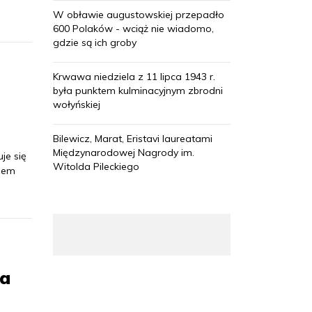
W obławie augustowskiej przepadło
600 Polaków - wciąż nie wiadomo,
gdzie są ich groby
Krwawa niedziela z 11 lipca 1943 r.
była punktem kulminacyjnym zbrodni
wołyńskiej
Bilewicz, Marat, Eristavi laureatami
Międzynarodowej Nagrody im.
je się
Witolda Pileckiego
niem
na