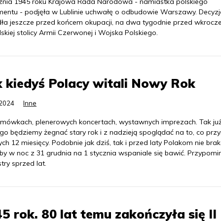
cznia 1945 roku Krajowa Rada Narodowa - namiastka polskiego
mentu - podjęła w Lublinie uchwałę o odbudowie Warszawy. Decyzj
ła jeszcze przed końcem okupacji, na dwa tygodnie przed wkrocz
skiej stolicy Armii Czerwonej i Wojska Polskiego.
 kiedyś Polacy witali Nowy Rok
.2024
Inne
mówkach, plenerowych koncertach, wystawnych imprezach. Tak ju
go będziemy żegnać stary rok i z nadzieją spoglądać na to, co przy
ych 12 miesięcy. Podobnie jak dziś, tak i przed laty Polakom nie br
, by w noc z 31 grudnia na 1 stycznia wspaniale się bawić. Przypom
try sprzed lat.
5 rok. 80 lat temu zakończyła się II