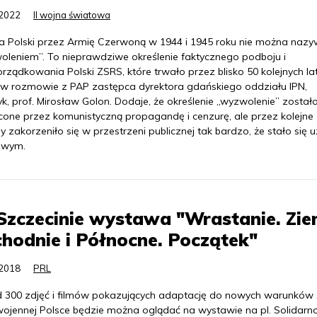
.2022
II wojna światowa
ia Polski przez Armię Czerwoną w 1944 i 1945 roku nie można naz
oleniem”. To nieprawdziwe określenie faktycznego podboju i
ządkowania Polski ZSRS, które trwało przez blisko 50 kolejnych lat
w rozmowie z PAP zastępca dyrektora gdańskiego oddziału IPN,
yk, prof. Mirosław Golon. Dodaje, że określenie „wyzwolenie” został
cone przez komunistyczną propagandę i cenzurę, ale przez kolejne
 zakorzeniło się w przestrzeni publicznej tak bardzo, że stało się
owym.
zczecinie wystawa "Wrastanie. Zie
hodnie i Północne. Początek"
.2018
PRL
 300 zdjęć i filmów pokazujących adaptację do nowych warunków 
ojennej Polsce będzie można oglądać na wystawie na pl. Solidarn