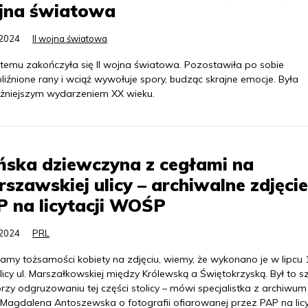
jna światowa
.2024
II wojna światowa
t temu zakończyła się II wojna światowa. Pozostawiła po sobie
liźnione rany i wciąż wywołuje spory, budząc skrajne emocje. Była
żniejszym wydarzeniem XX wieku.
ska dziewczyna z cegłami na
szawskiej ulicy – archiwalne zdjęcie
 na licytacji WOŚP
.2024
PRL
amy tożsamości kobiety na zdjęciu, wiemy, że wykonano je w lipcu 1
icy ul. Marszałkowskiej między Królewską a Świętokrzyską. Był to s
rzy odgruzowaniu tej części stolicy – mówi specjalistka z archiwu
Magdalena Antoszewska o fotografii ofiarowanej przez PAP na licy