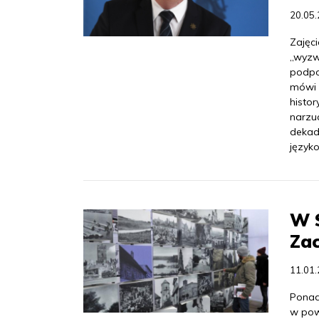
20.05
Zajęc
„wyzw
podpor
mówi 
histor
narzu
dekady
język
W S
Zac
11.01
Ponad
w pow