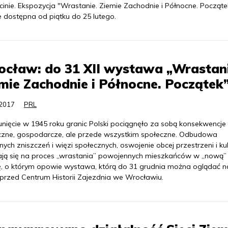
cinie. Ekspozycja "Wrastanie. Ziemie Zachodnie i Północne. Począte
e dostępna od piątku do 25 lutego.
cław: do 31 XII wystawa „Wrastani
mie Zachodnie i Północne. Początek
.2017
PRL
unięcie w 1945 roku granic Polski pociągnęło za sobą konsekwencje
yczne, gospodarcze, ale przede wszystkim społeczne. Odbudowa
ych zniszczeń i więzi społecznych, oswojenie obcej przestrzeni i kul
ają się na proces „wrastania” powojennych mieszkańców w „nową”
ę, o którym opowie wystawa, którą do 31 grudnia można oglądać n
 przed Centrum Historii Zajezdnia we Wrocławiu.