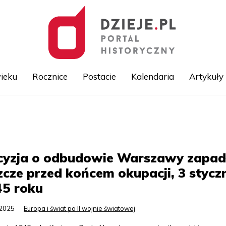
ieku
Rocznice
Postacie
Kalendaria
Artykuły
Przejdź
do
treści
cyzja o odbudowie Warszawy zapad
zcze przed końcem okupacji, 3 stycz
45 roku
.2025
Europa i świat po II wojnie światowej