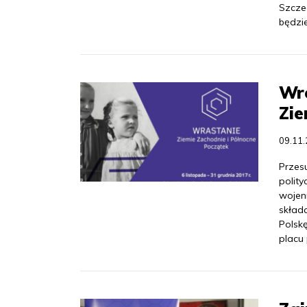
Szcze
będzi
Wro
Zie
09.11
Przes
polit
wojenn
skład
Polsk
placu