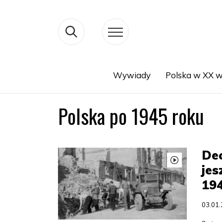
Wywiady
Polska w XX w
Search
Polska po 1945 roku
De
jes
19
03.01