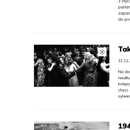
3 sty
parla
zapad
do pol
Tak
31.12
Na do
niedłu
kolejn
chęci
sylwes
194