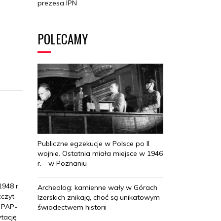
prezesa IPN
POLECAMY
Publiczne egzekucje w Polsce po II
wojnie. Ostatnia miała miejsce w 1946
r. - w Poznaniu
948 r.
Archeolog: kamienne wały w Górach
zczyt
Izerskich znikają, choć są unikatowym
m PAP-
świadectwem historii
tację