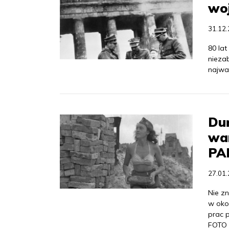
wo
31.12
80 la
niezab
najwa
Duń
war
PAP
27.01
Nie zn
w okol
prac p
FOTO 