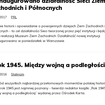
naugurowano działalność Sieci Zie
hodnich i Północnych
.2017
PRL
ie historii i opowiadanie o powojennych dziejach Ziem Zachodnich 
nych - to cel działalności Sieci tworzonej przez pięć instytucji i będ
realizacji Muzeum Ziem Zachodnich. Działalność nowej instytucji
ugurowano w poniedziałek w Warszawie.
k 1945. Między wojną a podległośc
.2016
Stalinizm
ód wszystkich najbardziej przełomowych momentów polskiej histori
rok 1945 jest najmniej poznany - twierdzi redaktor książki „Rok 1945
y wojną a podległością” wydanej przez Ośrodek Karta.