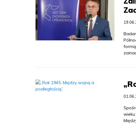
Zai
Zac
19.06
Badan
Północ
formą 
zaina
„Ro
01.06
Spośr
wieku 
Międz