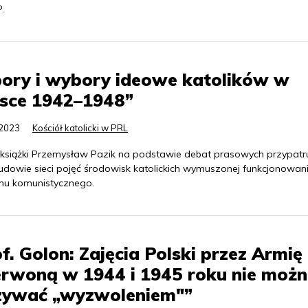
.
ory i wybory ideowe katolików w
lsce 1942–1948”
.2023
Kościół katolicki w PRL
 książki Przemysław Pazik na podstawie debat prasowych przypatru
udowie sieci pojęć środowisk katolickich wymuszonej funkcjonowa
mu komunistycznego.
f. Golon: Zajęcia Polski przez Armię
rwoną w 1944 i 1945 roku nie moż
zywać „wyzwoleniem"”