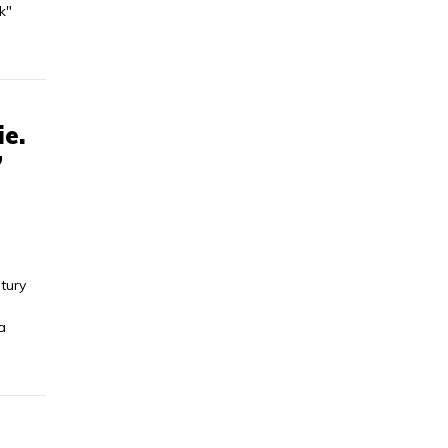
k"
e.
”
tury
a