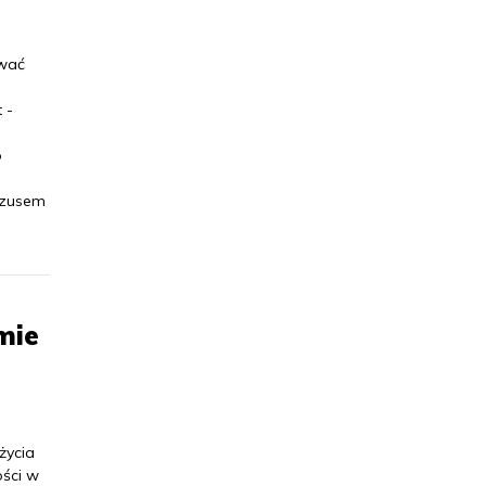
ywać
 -
o
 uzusem
mie
życia
ości w