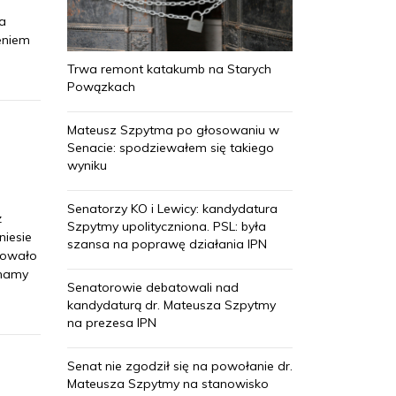
a
eniem
Trwa remont katakumb na Starych
Powązkach
Mateusz Szpytma po głosowaniu w
Senacie: spodziewałem się takiego
wyniku
Senatorzy KO i Lewicy: kandydatura
ż
Szpytmy upolityczniona. PSL: była
niesie
szansa na poprawę działania IPN
akowało
inamy
Senatorowie debatowali nad
kandydaturą dr. Mateusza Szpytmy
na prezesa IPN
Senat nie zgodził się na powołanie dr.
Mateusza Szpytmy na stanowisko