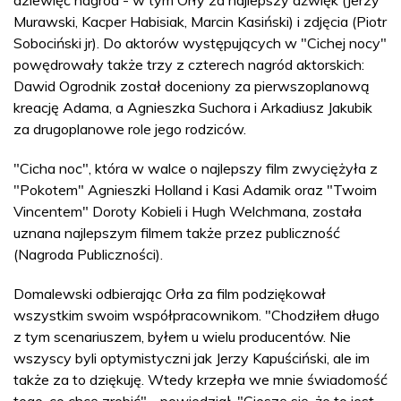
Murawski, Kacper Habisiak, Marcin Kasiński) i zdjęcia (Piotr
Sobociński jr). Do aktorów występujących w "Cichej nocy"
powędrowały także trzy z czterech nagród aktorskich:
Dawid Ogrodnik został doceniony za pierwszoplanową
kreację Adama, a Agnieszka Suchora i Arkadiusz Jakubik
za drugoplanowe role jego rodziców.
"Cicha noc", która w walce o najlepszy film zwyciężyła z
"Pokotem" Agnieszki Holland i Kasi Adamik oraz "Twoim
Vincentem" Doroty Kobieli i Hugh Welchmana, została
uznana najlepszym filmem także przez publiczność
(Nagroda Publiczności).
Domalewski odbierając Orła za film podziękował
wszystkim swoim współpracownikom. "Chodziłem długo
z tym scenariuszem, byłem u wielu producentów. Nie
wszyscy byli optymistyczni jak Jerzy Kapuściński, ale im
także za to dziękuję. Wtedy krzepła we mnie świadomość
tego, co chcę zrobić" - powiedział. "Cieszę się, że to jest