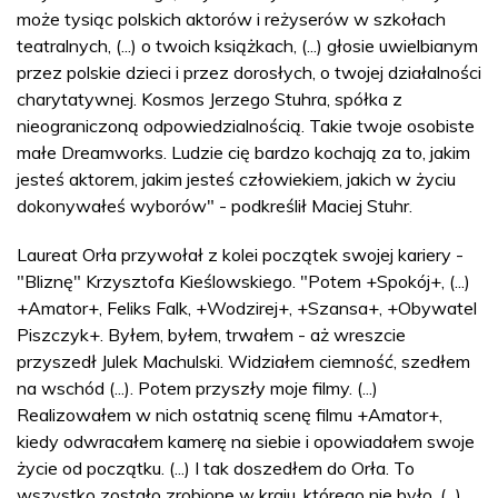
może tysiąc polskich aktorów i reżyserów w szkołach
teatralnych, (...) o twoich książkach, (...) głosie uwielbianym
przez polskie dzieci i przez dorosłych, o twojej działalności
charytatywnej. Kosmos Jerzego Stuhra, spółka z
nieograniczoną odpowiedzialnością. Takie twoje osobiste
małe Dreamworks. Ludzie cię bardzo kochają za to, jakim
jesteś aktorem, jakim jesteś człowiekiem, jakich w życiu
dokonywałeś wyborów" - podkreślił Maciej Stuhr.
Laureat Orła przywołał z kolei początek swojej kariery -
"Bliznę" Krzysztofa Kieślowskiego. "Potem +Spokój+, (...)
+Amator+, Feliks Falk, +Wodzirej+, +Szansa+, +Obywatel
Piszczyk+. Byłem, byłem, trwałem - aż wreszcie
przyszedł Julek Machulski. Widziałem ciemność, szedłem
na wschód (...). Potem przyszły moje filmy. (...)
Realizowałem w nich ostatnią scenę filmu +Amator+,
kiedy odwracałem kamerę na siebie i opowiadałem swoje
życie od początku. (...) I tak doszedłem do Orła. To
wszystko zostało zrobione w kraju, którego nie było. (...)