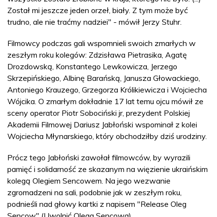
Został mi jeszcze jeden orzeł, biały. Z tym może być
trudno, ale nie traćmy nadziei" - mówił Jerzy Stuhr.
Filmowcy podczas gali wspomnieli swoich zmarłych w
zeszłym roku kolegów: Zdzisława Pietrasika, Agatę
Drozdowską, Konstantego Lewkowicza, Jerzego
Skrzepińskiego, Albinę Barańską, Janusza Głowackiego,
Antoniego Krauzego, Grzegorza Królikiewicza i Wojciecha
Wójcika. O zmarłym dokładnie 17 lat temu ojcu mówił ze
sceny operator Piotr Sobociński jr, prezydent Polskiej
Akademii Filmowej Dariusz Jabłoński wspominał z kolei
Wojciecha Młynarskiego, który obchodziłby dziś urodziny.
Prócz tego Jabłoński zawołał filmowców, by wyrazili
pamięć i solidarność ze skazanym na więzienie ukraińskim
kolegą Olegiem Sencowem. Na jego wezwanie
zgromadzeni na sali, podobnie jak w zeszłym roku,
podnieśli nad głowy kartki z napisem "Release Oleg
Sencow" (Uwolnić Olega Sencowa).