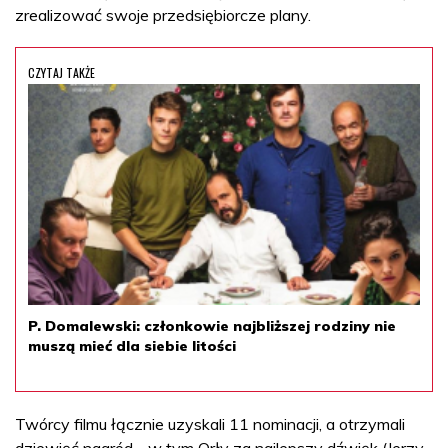
zrealizować swoje przedsiębiorcze plany.
CZYTAJ TAKŻE
P. Domalewski: członkowie najbliższej rodziny nie
muszą mieć dla siebie litości
Twórcy filmu łącznie uzyskali 11 nominacji, a otrzymali
dziewięć nagród - w tym Orły za najlepszy dźwięk (Jerzy