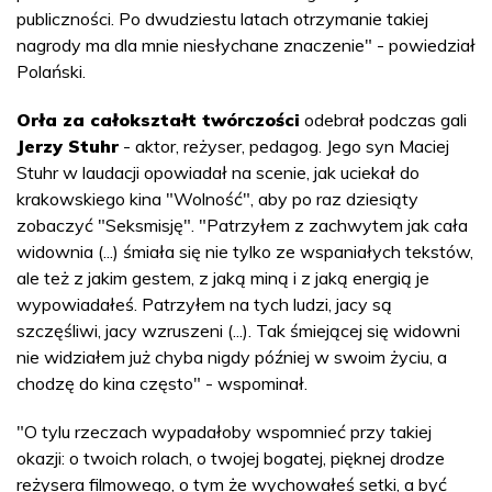
publiczności. Po dwudziestu latach otrzymanie takiej
nagrody ma dla mnie niesłychane znaczenie" - powiedział
Polański.
Orła za całokształt twórczości
odebrał podczas gali
Jerzy Stuhr
- aktor, reżyser, pedagog. Jego syn Maciej
Stuhr w laudacji opowiadał na scenie, jak uciekał do
krakowskiego kina "Wolność", aby po raz dziesiąty
zobaczyć "Seksmisję". "Patrzyłem z zachwytem jak cała
widownia (...) śmiała się nie tylko ze wspaniałych tekstów,
ale też z jakim gestem, z jaką miną i z jaką energią je
wypowiadałeś. Patrzyłem na tych ludzi, jacy są
szczęśliwi, jacy wzruszeni (...). Tak śmiejącej się widowni
nie widziałem już chyba nigdy później w swoim życiu, a
chodzę do kina często" - wspominał.
"O tylu rzeczach wypadałoby wspomnieć przy takiej
okazji: o twoich rolach, o twojej bogatej, pięknej drodze
reżysera filmowego, o tym że wychowałeś setki, a być