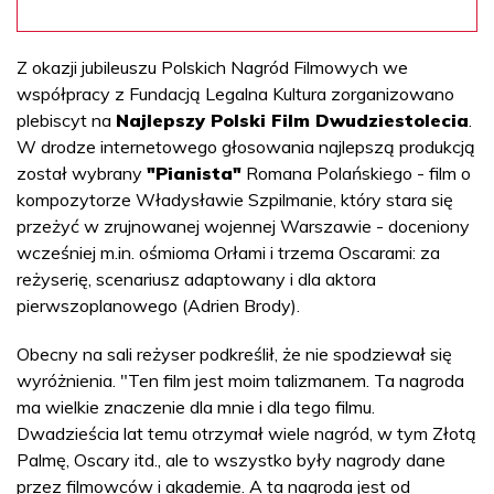
Z okazji jubileuszu Polskich Nagród Filmowych we
współpracy z Fundacją Legalna Kultura zorganizowano
plebiscyt na
Najlepszy Polski Film Dwudziestolecia
.
W drodze internetowego głosowania najlepszą produkcją
został wybrany
"Pianista"
Romana Polańskiego - film o
kompozytorze Władysławie Szpilmanie, który stara się
przeżyć w zrujnowanej wojennej Warszawie - doceniony
wcześniej m.in. ośmioma Orłami i trzema Oscarami: za
reżyserię, scenariusz adaptowany i dla aktora
pierwszoplanowego (Adrien Brody).
Obecny na sali reżyser podkreślił, że nie spodziewał się
wyróżnienia. "Ten film jest moim talizmanem. Ta nagroda
ma wielkie znaczenie dla mnie i dla tego filmu.
Dwadzieścia lat temu otrzymał wiele nagród, w tym Złotą
Palmę, Oscary itd., ale to wszystko były nagrody dane
przez filmowców i akademie. A ta nagroda jest od