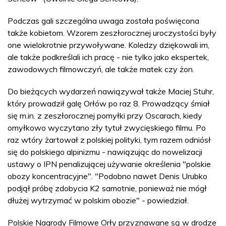
Podczas gali szczególna uwaga została poświęcona
także kobietom. Wzorem zeszłorocznej uroczystości były
one wielokrotnie przywoływane. Koledzy dziękowali im,
ale także podkreślali ich pracę - nie tylko jako ekspertek,
zawodowych filmowczyń, ale także matek czy żon.
Do bieżących wydarzeń nawiązywał także Maciej Stuhr,
który prowadził galę Orłów po raz 8. Prowadzący śmiał
się m.in. z zeszłorocznej pomyłki przy Oscarach, kiedy
omyłkowo wyczytano zły tytuł zwycięskiego filmu. Po
raz wtóry żartował z polskiej polityki, tym razem odniósł
się do polskiego alpinizmu - nawiązując do nowelizacji
ustawy o IPN penalizującej używanie określenia "polskie
obozy koncentracyjne". "Podobno nawet Denis Urubko
podjął próbę zdobycia K2 samotnie, ponieważ nie mógł
dłużej wytrzymać w polskim obozie" - powiedział.
Polskie Nagrody Filmowe Orły przyznawane są w drodze