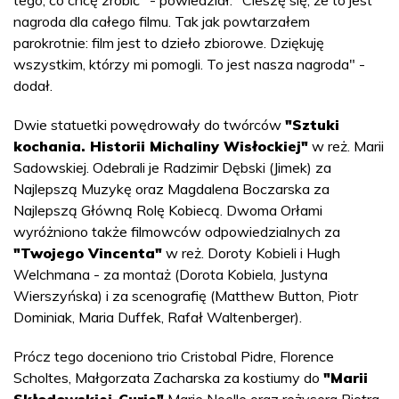
nagroda dla całego filmu. Tak jak powtarzałem
parokrotnie: film jest to dzieło zbiorowe. Dziękuję
wszystkim, którzy mi pomogli. To jest nasza nagroda" -
dodał.
Dwie statuetki powędrowały do twórców
"Sztuki
kochania. Historii Michaliny Wisłockiej"
w reż. Marii
Sadowskiej. Odebrali je Radzimir Dębski (Jimek) za
Najlepszą Muzykę oraz Magdalena Boczarska za
Najlepszą Główną Rolę Kobiecą. Dwoma Orłami
wyróżniono także filmowców odpowiedzialnych za
"Twojego Vincenta"
w reż. Doroty Kobieli i Hugh
Welchmana - za montaż (Dorota Kobiela, Justyna
Wierszyńska) i za scenografię (Matthew Button, Piotr
Dominiak, Maria Duffek, Rafał Waltenberger).
Prócz tego doceniono trio Cristobal Pidre, Florence
Scholtes, Małgorzata Zacharska za kostiumy do
"Marii
Skłodowskiej-Curie"
Marie Noelle oraz reżysera Piotra