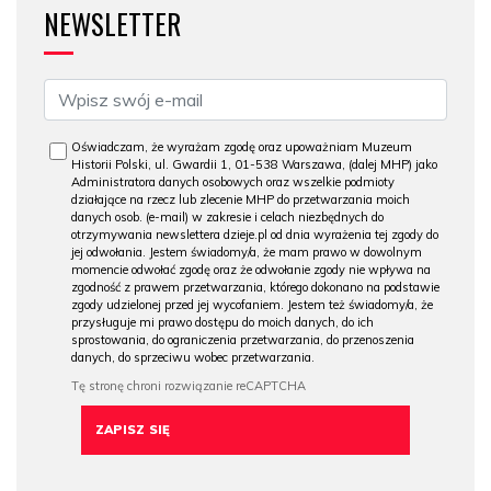
NEWSLETTER
Oświadczam, że wyrażam zgodę oraz upoważniam Muzeum
Historii Polski, ul. Gwardii 1, 01-538 Warszawa, (dalej MHP) jako
Administratora danych osobowych oraz wszelkie podmioty
działające na rzecz lub zlecenie MHP do przetwarzania moich
danych osob. (e-mail) w zakresie i celach niezbędnych do
otrzymywania newslettera dzieje.pl od dnia wyrażenia tej zgody do
jej odwołania. Jestem świadomy/a, że mam prawo w dowolnym
momencie odwołać zgodę oraz że odwołanie zgody nie wpływa na
zgodność z prawem przetwarzania, którego dokonano na podstawie
zgody udzielonej przed jej wycofaniem. Jestem też świadomy/a, że
przysługuje mi prawo dostępu do moich danych, do ich
sprostowania, do ograniczenia przetwarzania, do przenoszenia
danych, do sprzeciwu wobec przetwarzania.