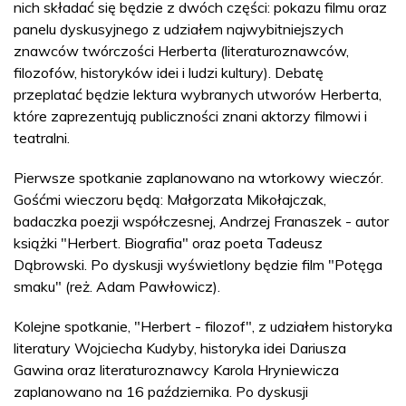
nich składać się będzie z dwóch części: pokazu filmu oraz
panelu dyskusyjnego z udziałem najwybitniejszych
znawców twórczości Herberta (literaturoznawców,
filozofów, historyków idei i ludzi kultury). Debatę
przeplatać będzie lektura wybranych utworów Herberta,
które zaprezentują publiczności znani aktorzy filmowi i
teatralni.
Pierwsze spotkanie zaplanowano na wtorkowy wieczór.
Gośćmi wieczoru będą: Małgorzata Mikołajczak,
badaczka poezji współczesnej, Andrzej Franaszek - autor
książki "Herbert. Biografia" oraz poeta Tadeusz
Dąbrowski. Po dyskusji wyświetlony będzie film "Potęga
smaku" (reż. Adam Pawłowicz).
Kolejne spotkanie, "Herbert - filozof", z udziałem historyka
literatury Wojciecha Kudyby, historyka idei Dariusza
Gawina oraz literaturoznawcy Karola Hryniewicza
zaplanowano na 16 października. Po dyskusji