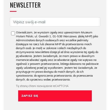
NEWSLETTER
Oświadczam, że wyrażam zgodę oraz upoważniam Muzeum
Historii Polski, ul. Gwardii 1, 01-538 Warszawa, (dalej MHP) jako
Administratora danych osobowych oraz wszelkie podmioty
działające na rzecz lub zlecenie MHP do przetwarzania moich
danych osob. (e-mail) w zakresie i celach niezbędnych do
otrzymywania newslettera dzieje.pl od dnia wyrażenia tej zgody do
jej odwołania. Jestem świadomy/a, że mam prawo w dowolnym
momencie odwołać zgodę oraz że odwołanie zgody nie wpływa na
zgodność z prawem przetwarzania, którego dokonano na podstawie
zgody udzielonej przed jej wycofaniem. Jestem też świadomy/a, że
przysługuje mi prawo dostępu do moich danych, do ich
sprostowania, do ograniczenia przetwarzania, do przenoszenia
danych, do sprzeciwu wobec przetwarzania.