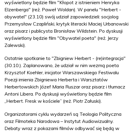
wyświetlony będzie film "Kłopot z istnieniem Henryka
Elzenberga" (reż. Paweł Woldan). W panelu "Herbert -
obywatel" (23.10) swój udział zapowiedzieli: socjolog
Przemysław Czapliński, krytyk literacki Maciej Urbanowski
oraz pisarz i publicysta Bronisław Wildstein. Po dyskusji
wyświetlony będzie film "Obywatel poeta" (reż. Jerzy
Zalewski).
Ostatnie spotkanie to "Zbigniew Herbert - (re)integracja"
(30.10.). Zaplanowano, że udział w nim wezmą poeta
Krzysztof Koehler, inicjator Warszawskiego Festiwalu
Poezji imienia Zbigniewa Herberta i Warsztatów
Herbertowskich Józef Maria Ruszar oraz pisarz i tłumacz
Antoni Libera. Po dyskusji wyświetlony będzie film
„Herbert. Fresk w kościele” (reż. Piotr Załuski).
Organizatorami cyklu wydarzeń są Teologia Polityczna
oraz Filmoteka Narodowa – Instytut Audiowizualny.
Debaty wraz z pokazami filmów odbywać się będą w