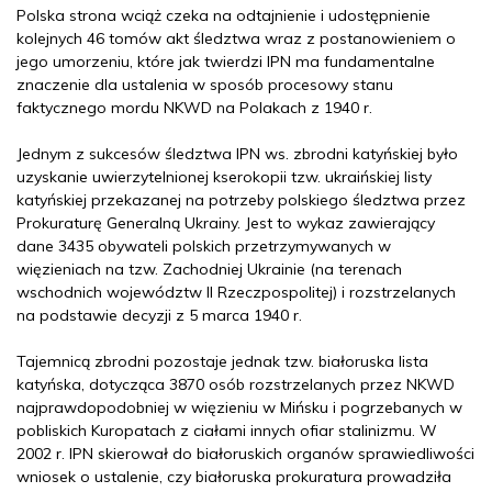
Polska strona wciąż czeka na odtajnienie i udostępnienie
kolejnych 46 tomów akt śledztwa wraz z postanowieniem o
jego umorzeniu, które jak twierdzi IPN ma fundamentalne
znaczenie dla ustalenia w sposób procesowy stanu
faktycznego mordu NKWD na Polakach z 1940 r.
Jednym z sukcesów śledztwa IPN ws. zbrodni katyńskiej było
uzyskanie uwierzytelnionej kserokopii tzw. ukraińskiej listy
katyńskiej przekazanej na potrzeby polskiego śledztwa przez
Prokuraturę Generalną Ukrainy. Jest to wykaz zawierający
dane 3435 obywateli polskich przetrzymywanych w
więzieniach na tzw. Zachodniej Ukrainie (na terenach
wschodnich województw II Rzeczpospolitej) i rozstrzelanych
na podstawie decyzji z 5 marca 1940 r.
Tajemnicą zbrodni pozostaje jednak tzw. białoruska lista
katyńska, dotycząca 3870 osób rozstrzelanych przez NKWD
najprawdopodobniej w więzieniu w Mińsku i pogrzebanych w
pobliskich Kuropatach z ciałami innych ofiar stalinizmu. W
2002 r. IPN skierował do białoruskich organów sprawiedliwości
wniosek o ustalenie, czy białoruska prokuratura prowadziła