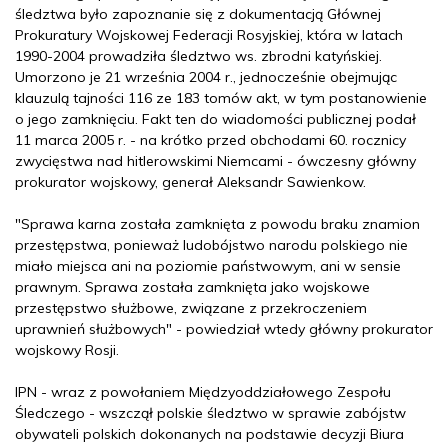
śledztwa było zapoznanie się z dokumentacją Głównej
Prokuratury Wojskowej Federacji Rosyjskiej, która w latach
1990-2004 prowadziła śledztwo ws. zbrodni katyńskiej.
Umorzono je 21 września 2004 r., jednocześnie obejmując
klauzulą tajności 116 ze 183 tomów akt, w tym postanowienie
o jego zamknięciu. Fakt ten do wiadomości publicznej podał
11 marca 2005 r. - na krótko przed obchodami 60. rocznicy
zwycięstwa nad hitlerowskimi Niemcami - ówczesny główny
prokurator wojskowy, generał Aleksandr Sawienkow.
"Sprawa karna została zamknięta z powodu braku znamion
przestępstwa, ponieważ ludobójstwo narodu polskiego nie
miało miejsca ani na poziomie państwowym, ani w sensie
prawnym. Sprawa została zamknięta jako wojskowe
przestępstwo służbowe, związane z przekroczeniem
uprawnień służbowych" - powiedział wtedy główny prokurator
wojskowy Rosji.
IPN - wraz z powołaniem Międzyoddziałowego Zespołu
Śledczego - wszczął polskie śledztwo w sprawie zabójstw
obywateli polskich dokonanych na podstawie decyzji Biura