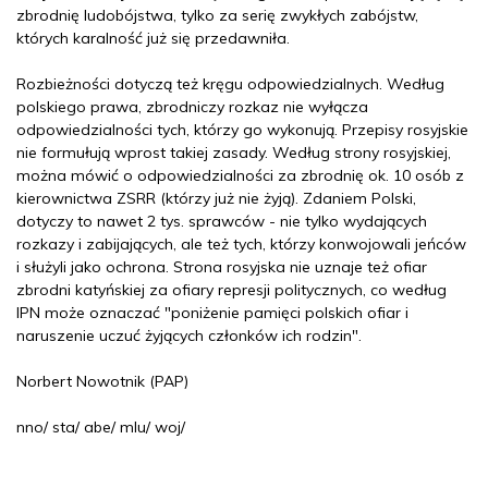
zbrodnię ludobójstwa, tylko za serię zwykłych zabójstw,
których karalność już się przedawniła.
Rozbieżności dotyczą też kręgu odpowiedzialnych. Według
polskiego prawa, zbrodniczy rozkaz nie wyłącza
odpowiedzialności tych, którzy go wykonują. Przepisy rosyjskie
nie formułują wprost takiej zasady. Według strony rosyjskiej,
można mówić o odpowiedzialności za zbrodnię ok. 10 osób z
kierownictwa ZSRR (którzy już nie żyją). Zdaniem Polski,
dotyczy to nawet 2 tys. sprawców - nie tylko wydających
rozkazy i zabijających, ale też tych, którzy konwojowali jeńców
i służyli jako ochrona. Strona rosyjska nie uznaje też ofiar
zbrodni katyńskiej za ofiary represji politycznych, co według
IPN może oznaczać "poniżenie pamięci polskich ofiar i
naruszenie uczuć żyjących członków ich rodzin".
Norbert Nowotnik (PAP)
nno/ sta/ abe/ mlu/ woj/