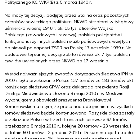
Politycznego KC WKP(B) z 5 marca 1940 r.
Na mocy tej decyzji, podjętej przez Stalina oraz pozostałych
członków sowieckiego politbiura, NKWD strzałami w tył głowy
uśmierciło wiosną 1940 r. ok. 15 tys. oficerów Wojska
Polskiego (zawodowych i rezerwy), polskich policjantów i
funkcjonariuszy innych polskich służb państwowych, wziętych
do niewoli po napaści ZSRR na Polskę 17 września 1939 r. Na
podstawie tej samej decyzji zabito również ok. 7 tys. polskich
cywilów uwięzionych przez NKWD po 17 września.
Wśród najważniejszych zwrotów dotyczących śledztwa IPN w
2010 r. było przekazanie Polsce 137 tomów ze 183 tomów akt
rosyjskiego śledztwa GPW oraz deklaracja prezydenta Rosji
Dmitrija Miedwiediewa złożona 8 maja 2010 r. w Moskwie
wykonującemu obowiązki prezydenta Bronisławowi
Komorowskiemu o tym, że praca nad odtajnieniem wszystkich
tomów śledztwa będzie kontynuowana. Rosyjskie akta zostały
przekazane Polsce w trzech transzach: pierwsze 67 tomów
przekazano 8 maja 2010 r., kolejne 20 tomów - 23 września, i
ostatnie 50 tomów - 3 grudnia 2010 r. Dokumentacja ta trafiła
do pionu śledczego IPN i jest tam obecnie analizowana i