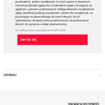
jej odwołania. Jestem świadomy/a, że mam prawo w dowolnym
momencie odwołać zgodę oraz że odwołanie zgody nie wpływa na
zgodność z prawem przetwarzania, którego dokonano na podstawie
zgody udzielonej przed jej wycofaniem. Jestem też świadomy/a, że
przysługuje mi prawo dostępu do moich danych, do ich
sprostowania, do ograniczenia przetwarzania, do przenoszenia
danych, do sprzeciwu wobec przetwarzania.
COPYRIGHT
Menu Footer
DEKLARACJA DOSTĘPNOŚCI