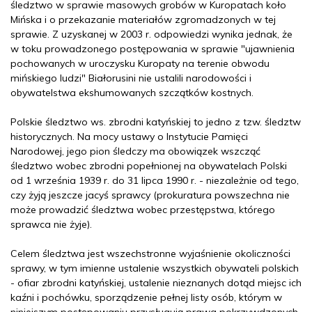
śledztwo w sprawie masowych grobów w Kuropatach koło
Mińska i o przekazanie materiałów zgromadzonych w tej
sprawie. Z uzyskanej w 2003 r. odpowiedzi wynika jednak, że
w toku prowadzonego postępowania w sprawie "ujawnienia
pochowanych w uroczysku Kuropaty na terenie obwodu
mińskiego ludzi" Białorusini nie ustalili narodowości i
obywatelstwa ekshumowanych szczątków kostnych.
Polskie śledztwo ws. zbrodni katyńskiej to jedno z tzw. śledztw
historycznych. Na mocy ustawy o Instytucie Pamięci
Narodowej, jego pion śledczy ma obowiązek wszcząć
śledztwo wobec zbrodni popełnionej na obywatelach Polski
od 1 września 1939 r. do 31 lipca 1990 r. - niezależnie od tego,
czy żyją jeszcze jacyś sprawcy (prokuratura powszechna nie
może prowadzić śledztwa wobec przestępstwa, którego
sprawca nie żyje).
Celem śledztwa jest wszechstronne wyjaśnienie okoliczności
sprawy, w tym imienne ustalenie wszystkich obywateli polskich
- ofiar zbrodni katyńskiej, ustalenie nieznanych dotąd miejsc ich
kaźni i pochówku, sporządzenie pełnej listy osób, którym w
niniejszym postępowaniu przysługują prawa pokrzywdzonych,