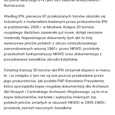
tłumaczona.
Według IPN, pierwsze 67 przekazanych tomów okazało się
tożsamych z materiałami badanymi przez prokuratorów IPN
w październiku 2005 r. w Moskwie. Kolejne 20 tomów
rosyjskiego śledztwa zawierało już nowe, dotąd nieznane
materiały. Najważniejsze dokumenty tych akt to listy
wywozowe jeńców polskich z obozu ostaszkowskiego
zamordowanych wiosną 1940 r. przez NKWD, protokoły
przesłuchań funkcjonariuszy NKWD oraz dokumentacja z
poszukiwania świadków zbrodni katyńskiej.
Ostatnią transzę 50 tomów akt IPN otrzymał dopiero w marcu
br. i w związku z tym nie są one jeszcze przebadane przez
jego prokuratorów. Jak podała PAP Kancelaria Prezydenta,
która sporządziła kopie rosyjskiej dokumentacji dla Archiwum
Akt Nowych i Centralnego Archiwum Wojskowego, są to m.in.
kopie dokumentów, kartotek i wykazów imiennych (np.
polskich jeńców zmarłych w obozach NKWD w 1939-1940) i
protokoły zeznań naocznych świadków.