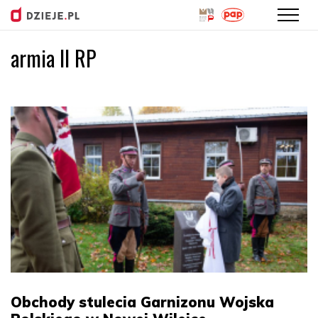
armia II RP
Przejdź
do
treści
Obchody stulecia Garnizonu Wojska