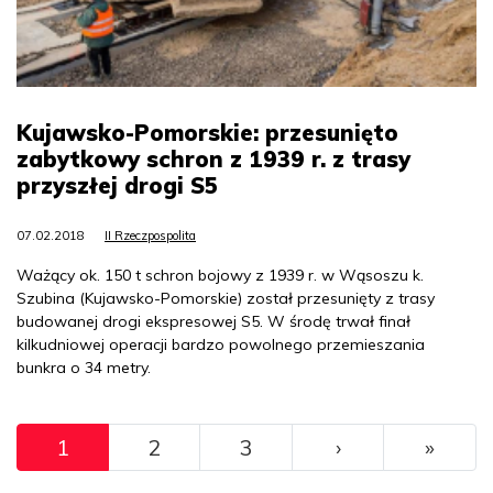
Kujawsko-Pomorskie: przesunięto
zabytkowy schron z 1939 r. z trasy
przyszłej drogi S5
07.02.2018
II Rzeczpospolita
Ważący ok. 150 t schron bojowy z 1939 r. w Wąsoszu k.
Szubina (Kujawsko-Pomorskie) został przesunięty z trasy
budowanej drogi ekspresowej S5. W środę trwał finał
kilkudniowej operacji bardzo powolnego przemieszania
bunkra o 34 metry.
Pagination
››
Ostat
1
2
3
›
»