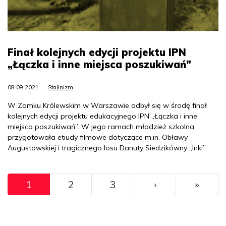
Finał kolejnych edycji projektu IPN
„Łączka i inne miejsca poszukiwań”
08.09.2021
Stalinizm
W Zamku Królewskim w Warszawie odbył się w środę finał
kolejnych edycji projektu edukacyjnego IPN „Łączka i inne
miejsca poszukiwań”. W jego ramach młodzież szkolna
przygotowała etiudy filmowe dotyczące m.in. Obławy
Augustowskiej i tragicznego losu Danuty Siedzikówny „Inki”.
Pagination
››
Ostat
1
2
3
›
»