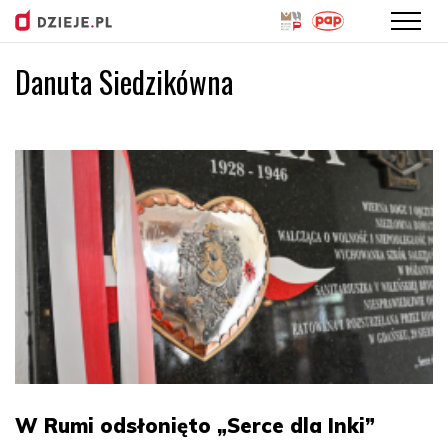
Danuta Siedzikówna
Przejdź
do
treści
W Rumi odsłonięto „Serce dla Inki”