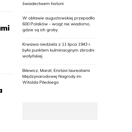
świadectwem historii
W obławie augustowskiej przepadło
600 Polaków - wciąż nie wiadomo,
ami
gdzie są ich groby
Krwawa niedziela z 11 lipca 1943 r.
była punktem kulminacyjnym zbrodni
wołyńskiej
Bilewicz, Marat, Eristavi laureatami
Międzynarodowej Nagrody im.
Witolda Pileckiego
a