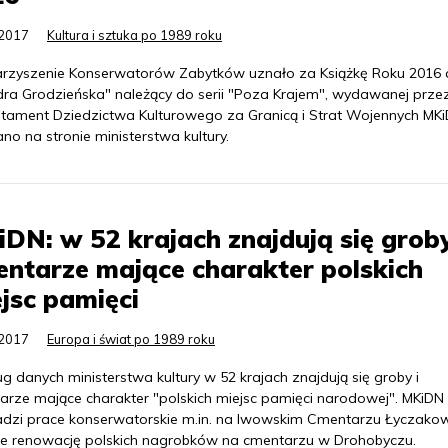
.2017
Kultura i sztuka po 1989 roku
rzyszenie Konserwatorów Zabytków uznało za Książkę Roku 2016
dra Grodzieńska" należący do serii "Poza Krajem", wydawanej prze
tament Dziedzictwa Kulturowego za Granicą i Strat Wojennych MKi
no na stronie ministerstwa kultury.
DN: w 52 krajach znajdują się groby
ntarze mające charakter polskich
jsc pamięci
.2017
Europa i świat po 1989 roku
 danych ministerstwa kultury w 52 krajach znajdują się groby i
arze mające charakter "polskich miejsc pamięci narodowej". MKiDN
dzi prace konserwatorskie m.in. na lwowskim Cmentarzu Łyczako
że renowację polskich nagrobków na cmentarzu w Drohobyczu.