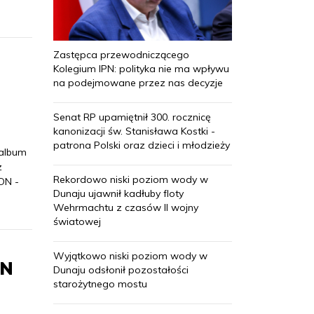
Zastępca przewodniczącego
Kolegium IPN: polityka nie ma wpływu
na podejmowane przez nas decyzje
Senat RP upamiętnił 300. rocznicę
kanonizacji św. Stanisława Kostki -
patrona Polski oraz dzieci i młodzieży
 album
z
Rekordowo niski poziom wody w
DN -
Dunaju ujawnił kadłuby floty
Wehrmachtu z czasów II wojny
światowej
Wyjątkowo niski poziom wody w
DN
Dunaju odsłonił pozostałości
starożytnego mostu