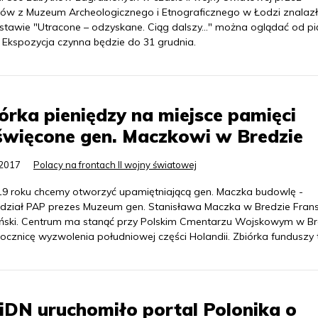
ów z Muzeum Archeologicznego i Etnograficznego w Łodzi znalazł
stawie "Utracone – odzyskane. Ciąg dalszy…" można oglądać od pi
. Ekspozycja czynna będzie do 31 grudnia.
órka pieniędzy na miejsce pamięci
święcone gen. Maczkowi w Bredzie
.2017
Polacy na frontach II wojny światowej
9 roku chcemy otworzyć upamiętniającą gen. Maczka budowlę -
dział PAP prezes Muzeum gen. Stanisława Maczka w Bredzie Fran
ński. Centrum ma stanąć przy Polskim Cmentarzu Wojskowym w Br
rocznicę wyzwolenia południowej części Holandii. Zbiórka funduszy 
DN uruchomiło portal Polonika o