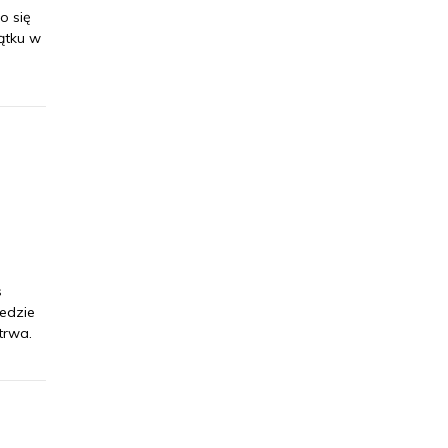
o się
ątku w
s
edzie
trwa.