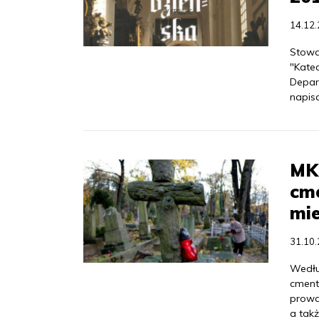
14.12
Stowa
"Kate
Depar
napisa
MKi
cme
mie
31.10
Według
cment
prowa
a tak