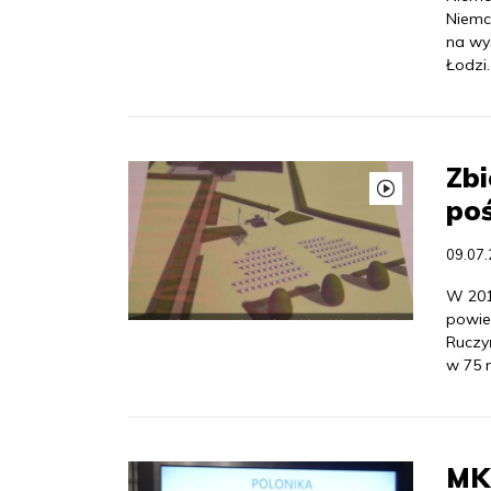
Niemc
na wy
Łodzi
Zbi
po
09.07
W 201
powie
Ruczy
w 75 
MKi