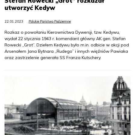
Stefan Rowecki „Grot” rozkazał
utworzyć Kedyw
22.01.2023
Polskie Państwo Podziemne
Rozkaz o powołaniu Kierownictwa Dywersji, tzw. Kedywu,
wydał 22 stycznia 1943 r. komendant główny AK gen. Stefan
Rowecki „Grot”. Dziełem Kedywu było m.in. odbicie w akcji pod
Arsenałem Jana Bytnara „Rudego” i innych więźniów Pawiaka
oraz zastrzelenie generała SS Franza Kutschery.