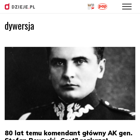
dywersja
Przejdź
do
treści
80 lat temu komendant główny AK gen.