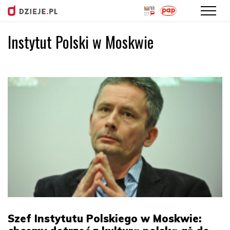
Instytut Polski w Moskwie
Przejdź
do
treści
Szef Instytutu Polskiego w Moskwie: