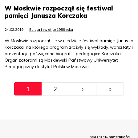
W Moskwie rozpoczął się festiwal
pamięci Janusza Korczaka
24.02.2019
Europa i świat po 1989 roku
W Moskwie rozpoczął się w niedzielę festiwal pamięci Janusza
Korczaka, na którego program złożyły się wykłady, warsztaty i
prezentacje poświęcone biografii i pedagogice Korczaka.
Organizatorami są Moskiewski Państwowy Uniwersytet
Pedagogiczny i Instytut Polski w Moskwie.
Pagination
››
Ostatni
1
2
›
»
Menu Footer
DEKLARACJA DOSTĘPNOŚCI