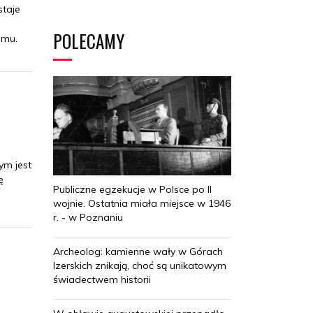
staje
POLECAMY
emu.
ym jest
ę
Publiczne egzekucje w Polsce po II
wojnie. Ostatnia miała miejsce w 1946
r. - w Poznaniu
Archeolog: kamienne wały w Górach
Izerskich znikają, choć są unikatowym
świadectwem historii