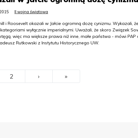
.2015
II wojna światowa
ill i Roosevelt okazali w Jałcie ogromną dozę cynizmu. Wykazali, ż
 kategoriami wyłącznie imperialnymi. Uważali, że skoro Związek Sow
potęgą, więc ma większe prawa niż inne, małe państwa - mówi PAP 
Tadeusz Rutkowski z Instytutu Historycznego UW.
››
Ostatni
2
›
»