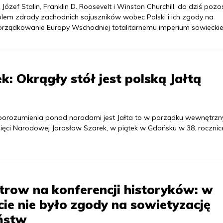
 Józef Stalin, Franklin D. Roosevelt i Winston Churchill, do dziś pozo
lem zdrady zachodnich sojuszników wobec Polski i ich zgody na
rządkowanie Europy Wschodniej totalitarnemu imperium sowiecki
k: Okrągły stół jest polską Jałtą
orozumienia ponad narodami jest Jałta to w porządku wewnętrzn
mięci Narodowej Jarosław Szarek, w piątek w Gdańsku w 38. rocznic
trow na konferencji historyków: w
cie nie było zgody na sowietyzację
ństw