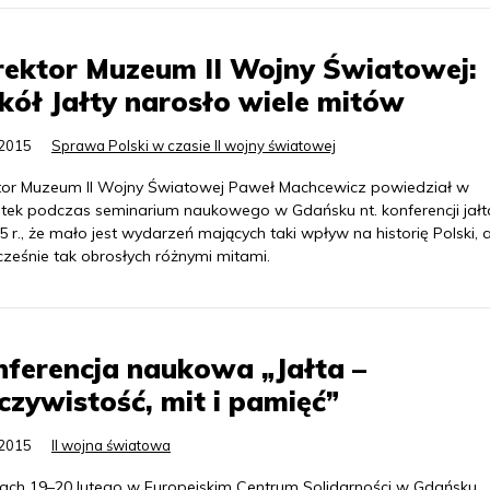
ektor Muzeum II Wojny Światowej:
ół Jałty narosło wiele mitów
.2015
Sprawa Polski w czasie II wojny światowej
tor Muzeum II Wojny Światowej Paweł Machcewicz powiedział w
tek podczas seminarium naukowego w Gdańsku nt. konferencji jałta
 r., że mało jest wydarzeń mających taki wpływ na historię Polski, 
cześnie tak obrosłych różnymi mitami.
ferencja naukowa „Jałta –
czywistość, mit i pamięć”
.2015
II wojna światowa
ach 19–20 lutego w Europejskim Centrum Solidarności w Gdańsku