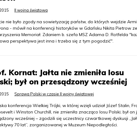
.2015
II wojna światowa
cie nie było zgody na sowietyzację państw, do których wejdzie Arm
ona - mówił na konferencji historyków w Gdańsku Nikita Pietrow z
rzyszenia Memoriał. Zdaniem b. szefa MSZ Adama D. Rotfelda "k
owa perspektywa jest inna i trzeba się z tym pogodzić".
f. Kornat: Jałta nie zmieniła losu
ski; był on przesądzony wcześniej
.2015
Sprawa Polski w czasie II wojny światowej
ska konferencja Wielkiej Trójki, w której wzięli udział Józef Stalin, Fr
sevelt i Winston Churchill, nie zmieniła znacząco losu Polski; był on 
dzony wcześniej – zgodzili się uczestnicy czwartkowej dyskusji „Jał
ektywy 70 lat”, zorganizowanej w Muzeum Niepodległości.