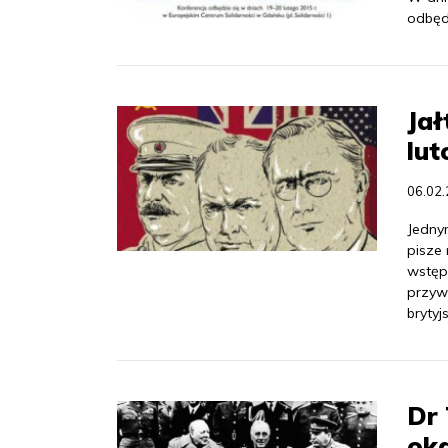
odbędz
Jał
lu
06.02
Jednym
pisze
wstęp
przywó
brytyj
Dr 
oka