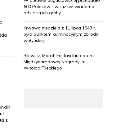
W obławie augustowskiej przepadło
600 Polaków - wciąż nie wiadomo,
gdzie są ich groby
ia
Krwawa niedziela z 11 lipca 1943 r.
e
była punktem kulminacyjnym zbrodni
ażda
wołyńskiej
Bilewicz, Marat, Eristavi laureatami
Międzynarodowej Nagrody im.
Witolda Pileckiego
anklin
już
ta z