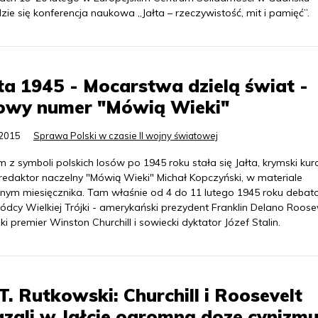
ie się konferencja naukowa „Jałta – rzeczywistość, mit i pamięć”.
ta 1945 - Mocarstwa dzielą świat -
towy numer "Mówią Wieki"
.2015
Sprawa Polski w czasie II wojny światowej
 z symboli polskich losów po 1945 roku stała się Jałta, krymski kuro
 redaktor naczelny "Mówią Wieki" Michał Kopczyński, w materiale
nym miesięcznika. Tam właśnie od 4 do 11 lutego 1945 roku debat
dcy Wielkiej Trójki - amerykański prezydent Franklin Delano Roosev
ski premier Winston Churchill i sowiecki dyktator Józef Stalin.
T. Rutkowski: Churchill i Roosevelt
zali w Jałcie ogromną dozę cynizm