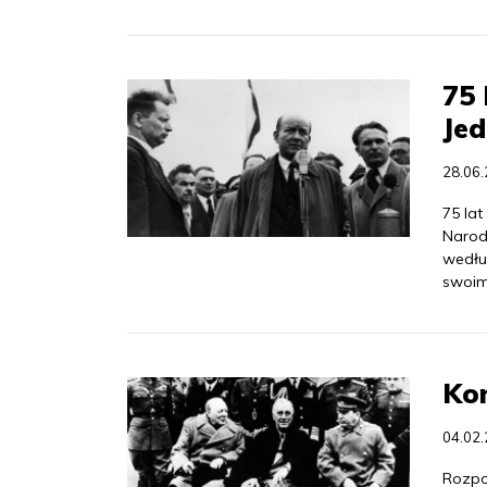
75
Je
28.06
75 la
Narodo
wedłu
swoim
Kon
04.02
Rozpoc