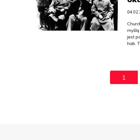
04.02
Church
myślą
jest 
hab. 
Pagination
1