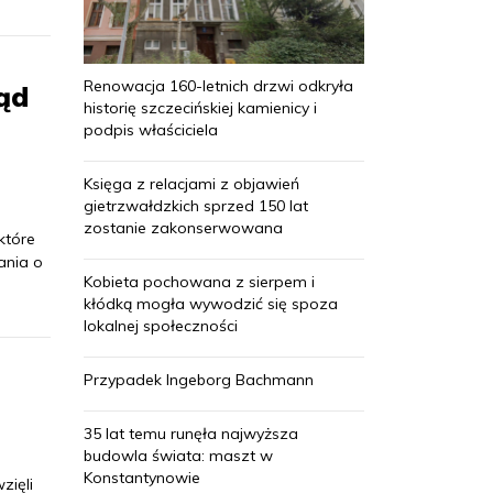
Renowacja 160-letnich drzwi odkryła
ąd
historię szczecińskiej kamienicy i
podpis właściciela
Księga z relacjami z objawień
gietrzwałdzkich sprzed 150 lat
zostanie zakonserwowana
które
ania o
Kobieta pochowana z sierpem i
kłódką mogła wywodzić się spoza
lokalnej społeczności
Przypadek Ingeborg Bachmann
35 lat temu runęła najwyższa
budowla świata: maszt w
Konstantynowie
zięli