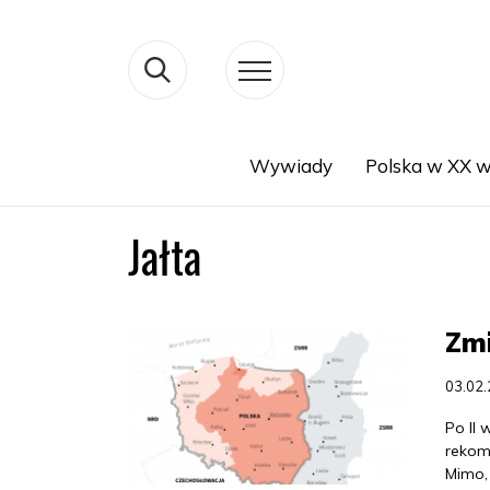
Wywiady
Polska w XX w
Search
Jałta
Zmi
03.02
Po II 
rekom
Mimo, 