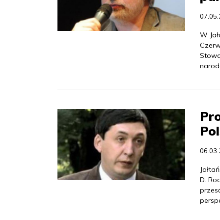
07.05
W Jał
Czerw
Stowa
narod
Pro
Pol
06.03
Jałtań
D. Roo
przesą
persp