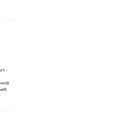
rt -
owali
elt,
u