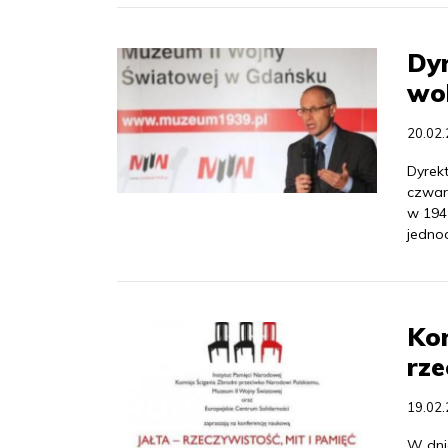
Dyr
wok
20.02
Dyrek
czwar
w 1945
jedno
Kon
rze
19.02
W dni