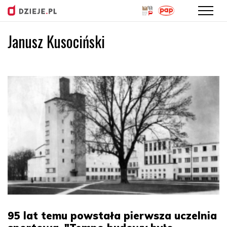
Janusz Kusociński
Przejdź
do
treści
95 lat temu powstała pierwsza uczelnia