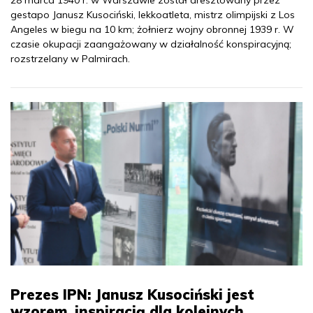
28 marca 1940 r. w Warszawie został aresztowany przez
gestapo Janusz Kusociński, lekkoatleta, mistrz olimpijski z Los
Angeles w biegu na 10 km; żołnierz wojny obronnej 1939 r. W
czasie okupacji zaangażowany w działalność konspiracyjną;
rozstrzelany w Palmirach.
Prezes IPN: Janusz Kusociński jest
wzorem, inspiracją dla kolejnych