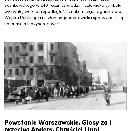
Sosnkowskiego w 140. rocznicę urodzin "człowieka symbolu
wytrwałej walki o niepodległość, znakomitego organizatora
Wojska Polskiego i niezłomnego orędownika sprawy polskiej
na arenie międzynarodowej".
Powstanie Warszawskie. Głosy za i
przeciw: Anders, Chruściel i inni