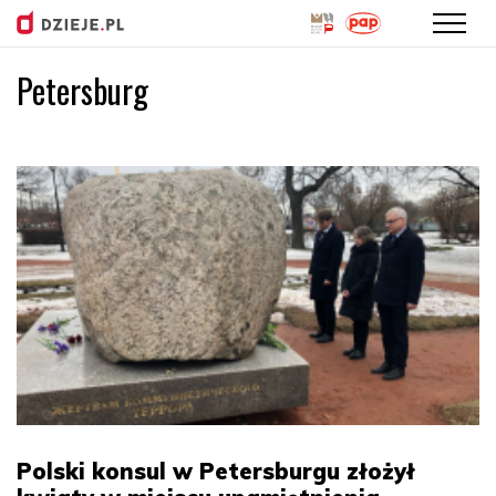
Petersburg
Przejdź
do
treści
Polski konsul w Petersburgu złożył