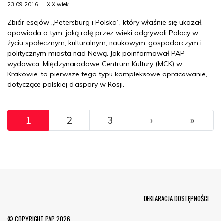
23.09.2016
XIX wiek
Zbiór esejów „Petersburg i Polska”, który właśnie się ukazał,
opowiada o tym, jaką rolę przez wieki odgrywali Polacy w
życiu społecznym, kulturalnym, naukowym, gospodarczym i
politycznym miasta nad Newą. Jak poinformował PAP
wydawca, Międzynarodowe Centrum Kultury (MCK) w
Krakowie, to pierwsze tego typu kompleksowe opracowanie,
dotyczące polskiej diaspory w Rosji.
Pagination
››
Ostat
1
2
3
›
»
Menu Footer
DEKLARACJA DOSTĘPNOŚCI
© COPYRIGHT PAP 2026