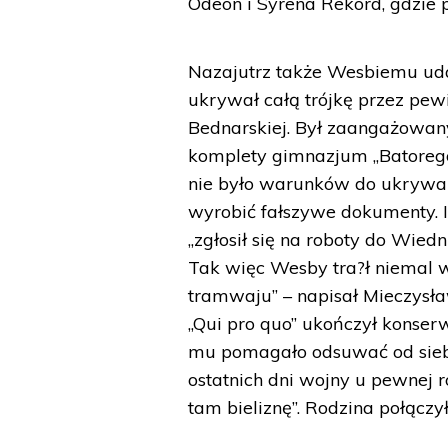
Odeon i Syrena Rekord, gdzie 
Nazajutrz także Wesbiemu udało
ukrywał całą trójkę przez pewi
Bednarskiej. Był zaangażowan
komplety gimnazjum „Batorego”
nie było warunków do ukrywan
wyrobić fałszywe dokumenty. I
„zgłosił się na roboty do Wied
Tak więc Wesby tra?ł niemal 
tramwaju” – napisał Mieczysł
„Qui pro quo” ukończył konser
mu pomagało odsuwać od siebi
ostatnich dni wojny u pewnej r
tam bieliznę”. Rodzina połącz