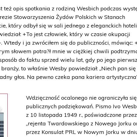
st też opis spotkania z rodziną Wesbich podczas wys
ezie Stowarzyszenia Żydów Polskich w Stanach
e, który odbył się w sali jednego z eleganckich hoteli
edział: +To jest człowiek, który w czasie okupacji
. Wtedy i ja zwróciłem się do publiczności, mówiąc: 
obrym słowem potra?ł mnie w ciężkiej chwili podtrzym
posób do faktu sprzed wielu lat, gdy po jego pierwsz
branży, to właśnie Wesby powiedział: „Niech pan się
ładny głos. Na pewno czeka pana kariera artystyczna”
Wdzięczność ocalonego nie ograniczyła się
publicznych podziękowań. Pismo Ivo Wesb
z 10 listopada 1949 r., poświadczone prze
„rejenta Twardowskiego z Nowego Jorku o
przez Konsulat PRL w Nowym Jorku w dni