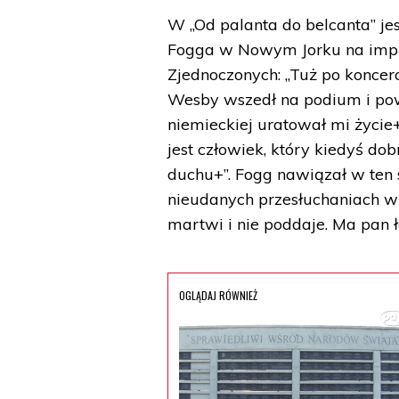
W „Od palanta do belcanta” je
Fogga w Nowym Jorku na impr
Zjednoczonych: „Tuż po koncerci
Wesby wszedł na podium i powi
niemieckiej uratował mi życie+
jest człowiek, który kiedyś d
duchu+”. Fogg nawiązał w ten s
nieudanych przesłuchaniach w 
martwi i nie poddaje. Ma pan 
OGLĄDAJ RÓWNIEŻ