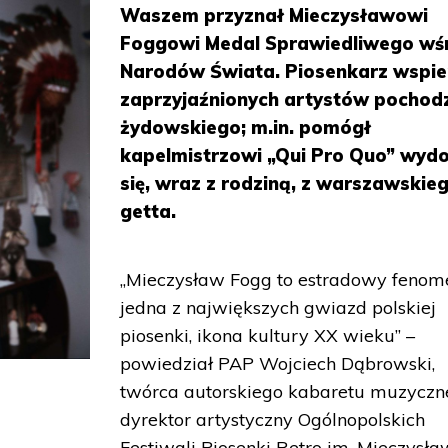
Waszem przyznał Mieczysławowi
Foggowi Medal Sprawiedliwego wś
Narodów Świata. Piosenkarz wspie
zaprzyjaźnionych artystów pochod
żydowskiego; m.in. pomógł
kapelmistrzowi „Qui Pro Quo” wyd
się, wraz z rodziną, z warszawskie
getta.
„Mieczysław Fogg to estradowy fenome
jedna z największych gwiazd polskiej
piosenki, ikona kultury XX wieku” –
powiedział PAP Wojciech Dąbrowski,
twórca autorskiego kabaretu muzyczn
dyrektor artystyczny Ogólnopolskich
Festiwali Piosenki Retro im. Mieczysł