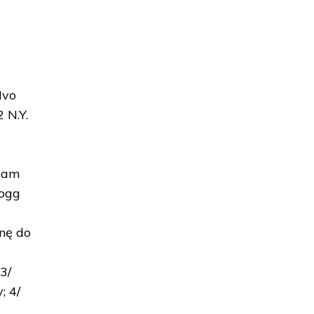
Ivo
 N.Y.
 nam
Fogg
nę do
3/
; 4/