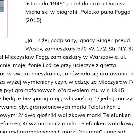
listopada 1949” podał do druku Dariusz
Michalski w biografii „Poletko pana Fogga”
(2015).
„Ja - niżej podpisany, Ignacy Singer, pseud. 
Wesby, zamieszkały 570 W. 172. Str. N.Y. 32
el Mieczysław Fogg, zamieszkały w Warszawie, ul.
ie, mojej żonie i córce przy ucieczce z ghetta
as w swoim mieszkaniu, co równało się uratowaniu
za wyżej wymieniony czyn, wiedząc ze Mieczysław 
ę płyt gramofonowych, o?arowałem mu w r. 1945
y będące bezsporną moją własnością: 1/ jedną maszy
wania płyt gramofonowych marki Telefunken, z
wym; 2/ dwa głośniki walizkowe marki Telefunken; 
efunken; 4/ wzmacniacz marki Telefunken walizkowy
nia płyt gramofonowych marki Neuman” - napisał