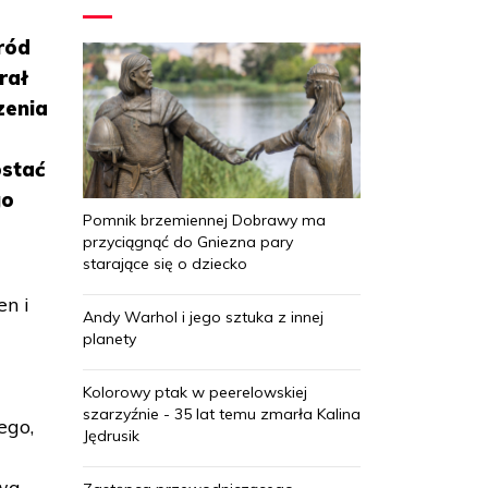
ród
rał
zenia
ostać
go
Pomnik brzemiennej Dobrawy ma
przyciągnąć do Gniezna pary
starające się o dziecko
n i
Andy Warhol i jego sztuka z innej
planety
Kolorowy ptak w peerelowskiej
szarzyźnie - 35 lat temu zmarła Kalina
ego,
Jędrusik
awa