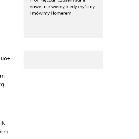
nawet nie wiemy, kiedy myślimy
i mówimy Homerem
quo+,
e
em
ką
ik
rni