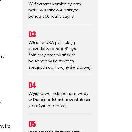
W ścianach kamienicy przy
rynku w Krakowie odkryto
ponad 100-letnie szyny
03
Władze USA poszukują
i
szczątków ponad 81 tys.
żołnierzy amerykańskich
az
poległych w konfliktach
zbrojnych od II wojny światowej
04
Wyjątkowo niski poziom wody
w Dunaju odsłonił pozostałości
.
starożytnego mostu
05
ówiło
Prof. Klęczar: czasem sami