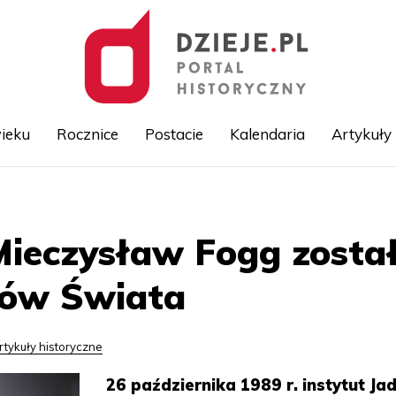
ieku
Rocznice
Postacie
Kalendaria
Artykuły
Przejdź
do
treści
Mieczysław Fogg zost
ów Świata
rtykuły historyczne
26 października 1989 r. instytut Ja