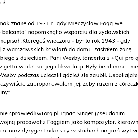
ił.
nak znane od 1971 r., gdy Mieczysław Fogg we
 belcanta” napomknął o wsparciu dla żydowskich
 napisał „Któregoś wieczoru - był to rok 1943 - gdy
j z warszawskich kawiarń do domu, zastałem żonę
sbiego z dzieckiem. Pani Wesby, tancerka z +Qui pro 
z getta w okresie jego likwidacji. Były bezdomne i ni
 Wesby podczas ucieczki gdzieś się zgubił. Uspokajał
oczywiście zaproponowałem jej, żeby razem z córecz
iny”.
onie sprawiedliwi.org.pl, Ignac Singer (pseudonim
 wojną pracował z Foggiem jako kompozytor, kierown
o” oraz dyrygent orkiestry w studiach nagrań wytwó