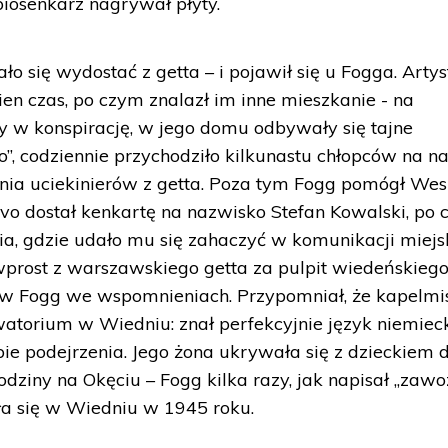
piosenkarz nagrywał płyty.
 się wydostać z getta – i pojawił się u Fogga. Artys
en czas, po czym znalazł im inne mieszkanie - na
y w konspirację, w jego domu odbywały się tajne
, codziennie przychodziło kilkunastu chłopców na na
ia uciekinierów z getta. Poza tym Fogg pomógł We
vo dostał kenkartę na nazwisko Stefan Kowalski, po
nia, gdzie udało mu się zahaczyć w komunikacji miejsk
wprost z warszawskiego getta za pulpit wiedeńskieg
aw Fogg we wspomnieniach. Przypomniał, że kapelmi
watorium w Wiedniu: znał perfekcyjnie język niemieck
e podejrzenia. Jego żona ukrywała się z dzieckiem 
odziny na Okęciu – Fogg kilka razy, jak napisał „zawo
yła się w Wiedniu w 1945 roku.