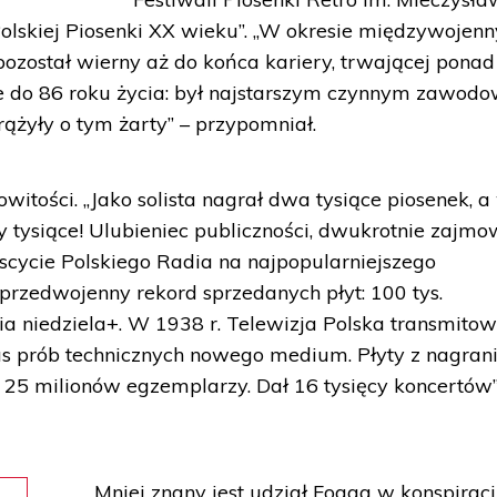
olskiej Piosenki XX wieku”. „W okresie międzywojen
pozostał wierny aż do końca kariery, trwającej ponad
ie do 86 roku życia: był najstarszym czynnym zawod
ążyły o tym żarty” – przypomniał.
witości. „Jako solista nagrał dwa tysiące piosenek, a
y tysiące! Ulubieniec publiczności, dwukrotnie zajmo
scycie Polskiego Radia na najpopularniejszego
 przedwojenny rekord sprzedanych płyt: 100 tys.
ia niedziela+. W 1938 r. Telewizja Polska transmito
s prób technicznych nowego medium. Płyty z nagran
25 milionów egzemplarzy. Dał 16 tysięcy koncertów”
Mniej znany jest udział Fogga w konspiracji