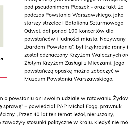
pod pseudonimem Ptaszek - oraz fakt, że
podczas Powstania Warszawskiego, jako
starszy strzelec I Batalionu Szturmowego
Odwet, dał ponad 100 koncertów dla
powstańców i ludności miasta. Nazywany
„bardem Powstania”, był trzykrotnie ranny 
został odznaczony Krzyżem Walecznych or
ia
Złotym Krzyżem Zasługi z Mieczami. Jego
powstańczą opaskę można zobaczyć w
Muzeum Powstania Warszawskiego.
m o powstaniu ani swoim udziale w ratowaniu Żydów
ę sprawę” – powiedział PAP Michał Fogg, prawnuk
cizny. „Przez 40 lat ten temat leżał, nieruszany,
zaważyły stosunki polityczne w kraju. Kiedyś nie m