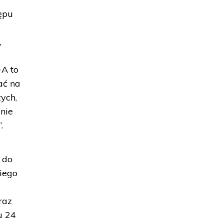
tępu
,
+A to
ać na
ych,
 nie
.
 do
iego
z
raz
u 24