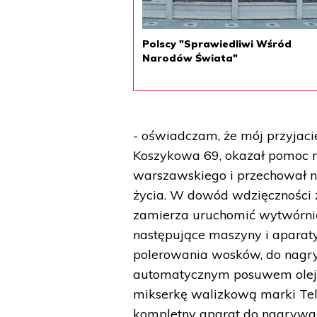
Polscy "Sprawiedliwi Wśród
Narodów Świata"
- oświadczam, że mój przyjaci
Koszykowa 69, okazał pomoc mn
warszawskiego i przechował n
życia. W dowód wdzięczności 
zamierza uruchomić wytwórni
następujące maszyny i aparat
polerowania wosków, do nagry
automatycznym posuwem olejo
mikserkę walizkową marki Tel
kompletny aparat do nagrywa