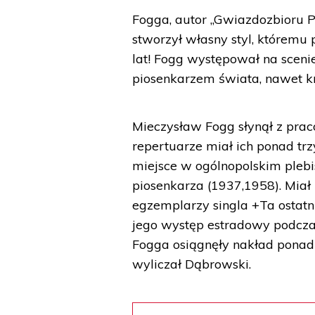
Fogga, autor „Gwiazdozbioru P
stworzył własny styl, któremu 
lat! Fogg występował na scen
piosenkarzem świata, nawet kr
Mieczysław Fogg słynął z praco
repertuarze miał ich ponad trz
miejsce w ogólnopolskim plebi
piosenkarza (1937,1958). Miał
egzemplarzy singla +Ta ostatn
jego występ estradowy podcza
Fogga osiągnęły nakład ponad 
wyliczał Dąbrowski.