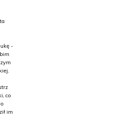
ta
ukę -
sbim
 czym
iej.
o
strz
i, co
do
ził im