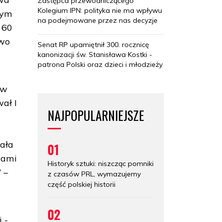
Zastępca przewodniczącego
Kolegium IPN: polityka nie ma wpływu
nym
na podejmowane przez nas decyzje
 60
owo
Senat RP upamiętnił 300. rocznicę
kanonizacji św. Stanisława Kostki -
patrona Polski oraz dzieci i młodzieży
 w
wał I
NAJPOPULARNIEJSZE
wała
01
iami
Historyk sztuki: niszcząc pomniki
 –
z czasów PRL, wymazujemy
część polskiej historii
02
 -