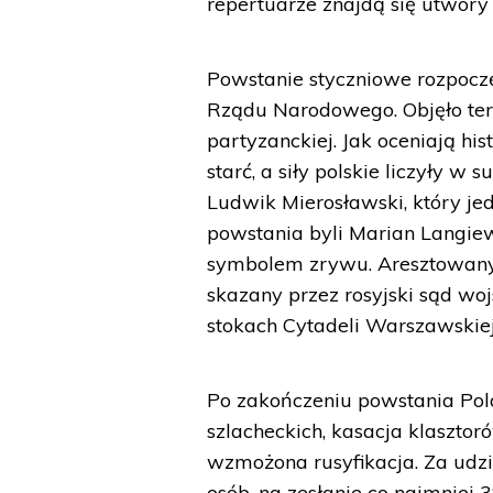
repertuarze znajdą się utwory
Powstanie styczniowe rozpocz
Rządu Narodowego. Objęło tere
partyzanckiej. Jak oceniają hi
starć, a siły polskie liczyły w
Ludwik Mierosławski, który jed
powstania byli Marian Langiew
symbolem zrywu. Aresztowany 
skazany przez rosyjski sąd w
stokach Cytadeli Warszawskiej 
Po zakończeniu powstania Pola
szlacheckich, kasacja klasztor
wzmożona rusyfikacja. Za udzi
osób, na zesłanie co najmniej 3