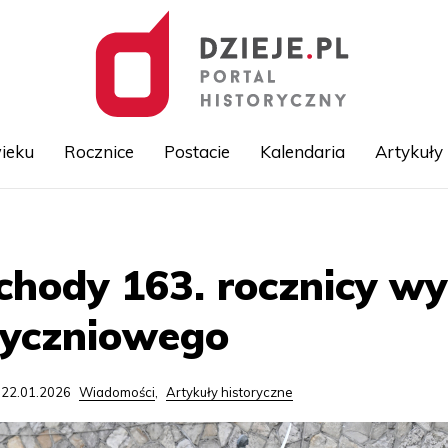
ieku
Rocznice
Postacie
Kalendaria
Artykuły
Przejdź
do
treści
chody 163. rocznicy w
tyczniowego
 22.01.2026
Wiadomości
,
Artykuły historyczne