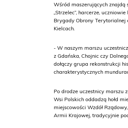
Wśród maszerujących znajdą si
„Strzelec”, harcerze, uczniowie
Brygady Obrony Terytorialnej
Kielcach.
- W naszym marszu uczestniczą
z Gdańska, Chojnic czy Dolneg
dołączy grupa rekonstrukcji h
charakterystycznych mundurac
Po drodze uczestnicy marszu 
Wsi Polskich oddadzą hołd m
miejscowości Wzdół Rządowy, w
Armii Krajowej, tradycyjnie pod