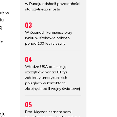
w Dunaju odsłonił pozostałości
starożytnego mostu
ię w
iu
03
ą
W ścianach kamienicy przy
rynku w Krakowie odkryto
do
ponad 100-letnie szyny
04
Władze USA poszukują
szczątków ponad 81 tys.
żołnierzy amerykańskich
i
poległych w konfliktach
zbrojnych od II wojny światowej
05
Prof. Klęczar: czasem sami
ju.