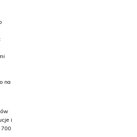
o
c
ł
mi
o na
tków
cje i
. 700