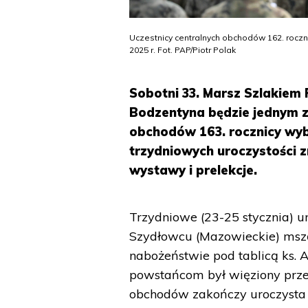
Uczestnicy centralnych obchodów 162. rocz
2025 r. Fot. PAP/Piotr Polak
Sobotni 33. Marsz Szlakie
Bodzentyna będzie jednym z
obchodów 163. rocznicy wy
trzydniowych uroczystości z
wystawy i prelekcje.
Trzydniowe (23-25 stycznia) u
Szydłowcu (Mazowieckie) mszą
nabożeństwie pod tablicą ks.
powstańcom był więziony przez
obchodów zakończy uroczysta