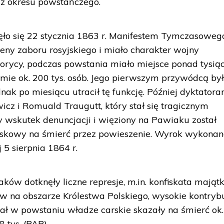
 z okresu powstańczego.
ęło się 22 stycznia 1863 r. Manifestem Tymczasoweg
ny zaboru rosyjskiego i miało charakter wojny
storycy, podczas powstania miało miejsce ponad tysią
 sumie ok. 200 tys. osób. Jego pierwszym przywódcą by
nak po miesiącu utracił tę funkcję. Później dyktatora
icz i Romuald Traugutt, który stał się tragicznym
wskutek denuncjacji i więziony na Pawiaku został
ojskowy na śmierć przez powieszenie. Wyrok wykonan
5 sierpnia 1864 r.
ków dotknęły liczne represje, m.in. konfiskata mają
ów na obszarze Królestwa Polskiego, wysokie kontrybu
ał w powstaniu władze carskie skazały na śmierć ok
8 tys. (PAP)