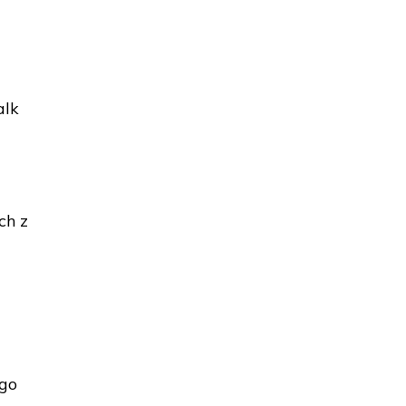
alk
ch z
ego