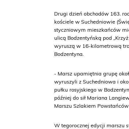
Drugi dzień obchodów 163. ro
kościele w Suchedniowie (Świę
styczniowym mieszkańców mias
ulicą Bodzentyńską pod „Krzyż
wyruszą w 16-kilometrową tr
Bodzentyna.
- Marsz upamiętnia grupę okoł
wyruszyli z Suchedniowa i okol
pułku rosyjskiego w Bodzentyni
później do sił Mariana Langi
Marszu Szlakiem Powstańców 
W tegorocznej edycji marszu s