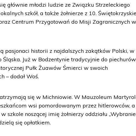
ę głównie młodzi ludzie ze Związku Strzeleckiego
 lokalnych szkół, a także żołnierze z 10. Świętokrzyskie
 oraz Centrum Przygotowań do Misji Zagranicznych 
 pasjonaci historii z najdalszych zakątków Polski, w
o Śląska. Już w Bodzentynie tradycyjnie do piechuró
istorycznej Pułk Żuawów Śmierci w swoich
h – dodał Woś.
zatrzymają się w Michniowie. W Mauzoleum Martyrol
ieszkańcom wsi pomordowanym przez hitlerowców, a
 szkole noszącej imię żołnierzy oddziału „Wybranie
zielą się opłatkiem.