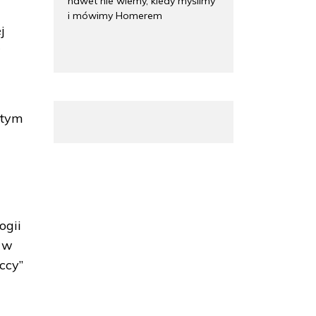
nawet nie wiemy, kiedy myślimy
i mówimy Homerem
j
w
 tym
w
ogii
 w
ccy”