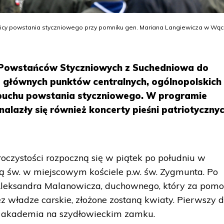
nicy powstania styczniowego przy pomniku gen. Mariana Langiewicza w Wąc
m Powstańców Styczniowych z Suchedniowa do
 głównych punktów centralnych, ogólnopolskich
buchu powstania styczniowego. W programie
nalazły się również koncerty pieśni patriotycznyc
roczystości rozpoczną się w piątek po południu w
 św. w miejscowym kościele p.w. św. Zygmunta. Po
 Aleksandra Malanowicza, duchownego, który za pom
 władze carskie, złożone zostaną kwiaty. Pierwszy d
 akademia na szydłowieckim zamku.