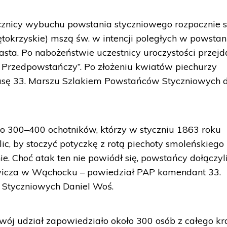
cznicy wybuchu powstania styczniowego rozpocznie s
tokrzyskie) mszą św. w intencji poległych w powstan
ta. Po nabożeństwie uczestnicy uroczystości przejd
 Przedpowstańczy”. Po złożeniu kwiatów piechurzy
asę 33. Marszu Szlakiem Powstańców Styczniowych 
o 300–400 ochotników, którzy w styczniu 1863 roku
ic, by stoczyć potyczkę z rotą piechoty smoleńskiego
e. Choć atak ten nie powiódł się, powstańcy dołączyl
ewicza w Wąchocku – powiedział PAP komendant 33.
Styczniowych Daniel Woś.
wój udział zapowiedziało około 300 osób z całego kra