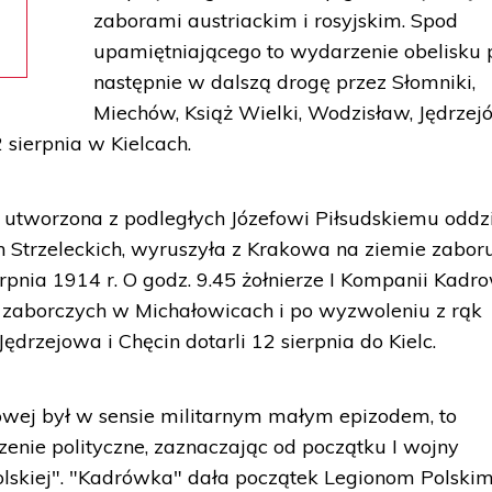
zaborami austriackim i rosyjskim. Spod
upamiętniającego to wydarzenie obelisku 
następnie w dalszą drogę przez Słomniki,
Miechów, Książ Wielki, Wodzisław, Jędrzej
 sierpnia w Kielcach.
utworzona z podległych Józefowi Piłsudskiemu oddz
n Strzeleckich, wyruszyła z Krakowa na ziemie zabor
erpnia 1914 r. O godz. 9.45 żołnierze I Kompanii Kadr
w zaborczych w Michałowicach i po wyzwoleniu z rąk
ędrzejowa i Chęcin dotarli 12 sierpnia do Kielc.
ej był w sensie militarnym małym epizodem, to
enie polityczne, zaznaczając od początku I wojny
olskiej". "Kadrówka" dała początek Legionom Polskim