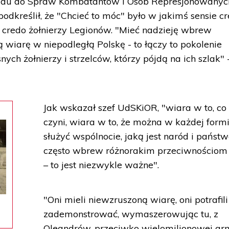
zędu do Spraw Kombatantów i Osób Represjonowanych
kreślił, że "Chcieć to móc" było w jakimś sensie c
, credo żołnierzy Legionów. "Mieć nadzieję wbrew
ą wiarę w niepodległą Polskę - to łączy to pokolenie
nych żołnierzy i strzelców, którzy pójdą na ich szlak" 
Jak wskazał szef UdSKiOR, "wiara w to, co 
czyni, wiara w to, że można w każdej form
służyć wspólnocie, jaką jest naród i państw
często wbrew różnorakim przeciwnościom 
– to jest niezwykle ważne".
"Oni mieli niewzruszoną wiarę, oni potrafili
zademonstrować, wymaszerowując tu, z
Oleandrów, przeciwko wielomilionowej ar