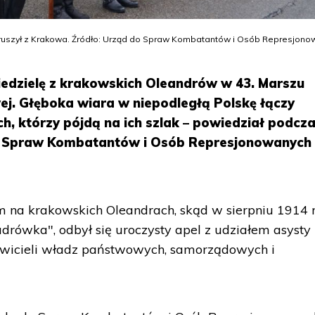
yruszył z Krakowa. Źródło: Urząd do Spraw Kombatantów i Osób Represjono
iedzielę z krakowskich Oleandrów w 43. Marszu
ej. Głęboka wiara w niepodległą Polskę łączy
ych, którzy pójdą na ich szlak – powiedział podcz
do Spraw Kombatantów i Osób Represjonowanych 
 na krakowskich Oleandrach, skąd w sierpniu 1914 r
drówka", odbył się uroczysty apel z udziałem asysty
tawicieli władz państwowych, samorządowych i