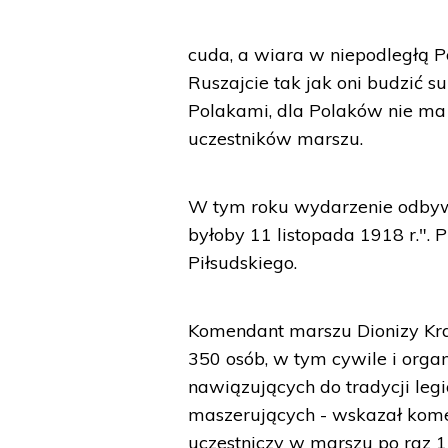
cuda, a wiara w niepodległą Po
Ruszajcie tak jak oni budzić s
Polakami, dla Polaków nie ma
uczestników marszu.
W tym roku wydarzenie odbywa 
byłoby 11 listopada 1918 r.".
Piłsudskiego.
Komendant marszu Dionizy Kra
350 osób, w tym cywile i organi
nawiązujących do tradycji leg
maszerujących - wskazał komen
uczestniczy w marszu po raz 15.