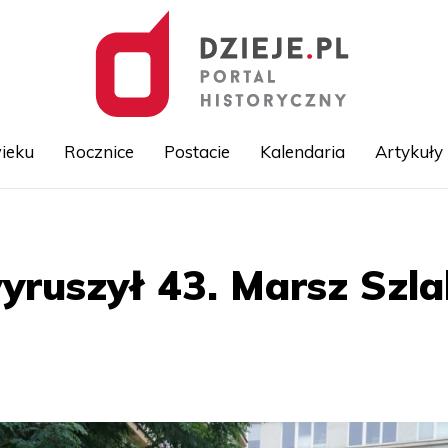
ieku
Rocznice
Postacie
Kalendaria
Artykuły
Przejdź
do
treści
ruszył 43. Marsz Szla