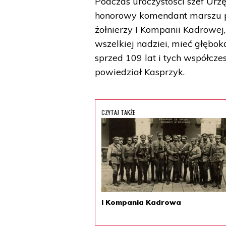
Podczas uroczystości szef Ur
honorowy komendant marszu pod
żołnierzy I Kompanii Kadrowej
wszelkiej nadziei, mieć głębok
sprzed 109 lat i tych współczes
powiedział Kasprzyk.
CZYTAJ TAKŻE
I Kompania Kadrowa