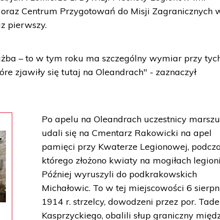
o oraz Centrum Przygotowań do Misji Zagranicznych 
z pierwszy.
łużba – to w tym roku ma szczególny wymiar przy tyc
re zjawiły się tutaj na Oleandrach" - zaznaczył
Po apelu na Oleandrach uczestnicy marsz
udali się na Cmentarz Rakowicki na apel
pamięci przy Kwaterze Legionowej, podcz
którego złożono kwiaty na mogiłach legion
Później wyruszyli do podkrakowskich
Michałowic. To w tej miejscowości 6 sierpn
1914 r. strzelcy, dowodzeni przez por. Tad
Kasprzyckiego, obalili słup graniczny międ