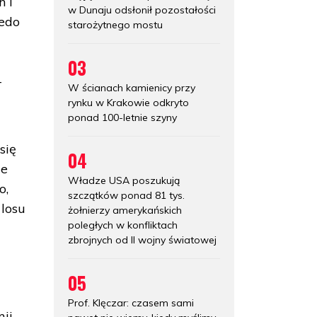
 i
w Dunaju odsłonił pozostałości
redo
starożytnego mostu
03
-
W ścianach kamienicy przy
rynku w Krakowie odkryto
ponad 100-letnie szyny
się
04
ie
Władze USA poszukują
o,
szczątków ponad 81 tys.
losu
żołnierzy amerykańskich
poległych w konfliktach
zbrojnych od II wojny światowej
05
Prof. Klęczar: czasem sami
mii