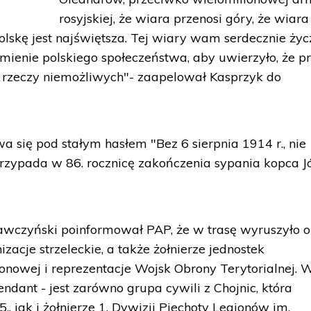
rosyjskiej, że wiara przenosi góry, że wiara
lskę jest najświętsza. Tej wiary wam serdecznie życ
umienie polskiego społeczeństwa, aby uwierzyło, że p
 rzeczy niemożliwych"- zaapelował Kasprzyk do
się pod stałym hasłem "Bez 6 sierpnia 1914 r., nie
 Przypada w 86. rocznicę zakończenia sypania kopca J
wczyński poinformował PAP, że w trasę wyruszyło o
zacje strzeleckie, a także żołnierze jednostek
ionowej i reprezentacje Wojsk Obrony Terytorialnej. 
dant - jest zarówno grupa cywili z Chojnic, która
, jak i żołnierze 1. Dywizji Piechoty Legionów im.