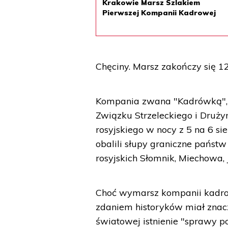
Krakowie Marsz Szlakiem
Pierwszej Kompanii Kadrowej
Chęciny. Marsz zakończy się 12
Kompania zwana "Kadrówką", 
Związku Strzeleckiego i Druży
rosyjskiego w nocy z 5 na 6 si
obalili słupy graniczne państ
rosyjskich Słomnik, Miechowa, J
Choć wymarsz kompanii kadrow
zdaniem historyków miał znacz
światowej istnienie "sprawy p