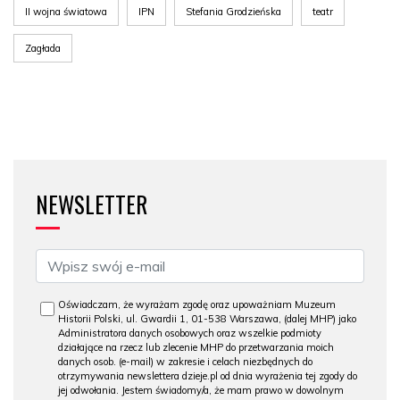
II wojna światowa
IPN
Stefania Grodzieńska
teatr
Zagłada
NEWSLETTER
Oświadczam, że wyrażam zgodę oraz upoważniam Muzeum
Historii Polski, ul. Gwardii 1, 01-538 Warszawa, (dalej MHP) jako
Administratora danych osobowych oraz wszelkie podmioty
działające na rzecz lub zlecenie MHP do przetwarzania moich
danych osob. (e-mail) w zakresie i celach niezbędnych do
otrzymywania newslettera dzieje.pl od dnia wyrażenia tej zgody do
jej odwołania. Jestem świadomy/a, że mam prawo w dowolnym