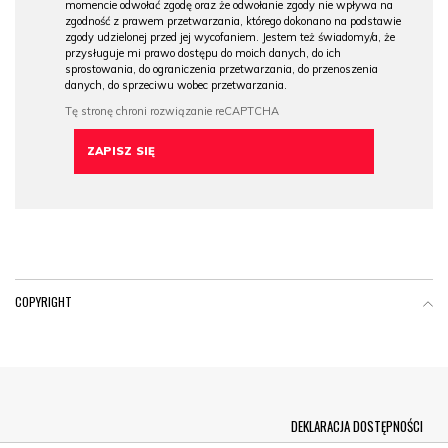
momencie odwołać zgodę oraz że odwołanie zgody nie wpływa na
zgodność z prawem przetwarzania, którego dokonano na podstawie
zgody udzielonej przed jej wycofaniem. Jestem też świadomy/a, że
przysługuje mi prawo dostępu do moich danych, do ich
sprostowania, do ograniczenia przetwarzania, do przenoszenia
danych, do sprzeciwu wobec przetwarzania.
COPYRIGHT
Menu Footer
DEKLARACJA DOSTĘPNOŚCI