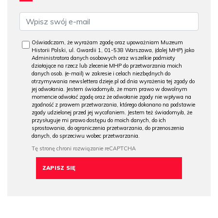
Oświadczam, że wyrażam zgodę oraz upoważniam Muzeum
Historii Polski, ul. Gwardii 1, 01-538 Warszawa, (dalej MHP) jako
Administratora danych osobowych oraz wszelkie podmioty
działające na rzecz lub zlecenie MHP do przetwarzania moich
danych osob. (e-mail) w zakresie i celach niezbędnych do
otrzymywania newslettera dzieje.pl od dnia wyrażenia tej zgody do
jej odwołania. Jestem świadomy/a, że mam prawo w dowolnym
momencie odwołać zgodę oraz że odwołanie zgody nie wpływa na
zgodność z prawem przetwarzania, którego dokonano na podstawie
zgody udzielonej przed jej wycofaniem. Jestem też świadomy/a, że
przysługuje mi prawo dostępu do moich danych, do ich
sprostowania, do ograniczenia przetwarzania, do przenoszenia
danych, do sprzeciwu wobec przetwarzania.