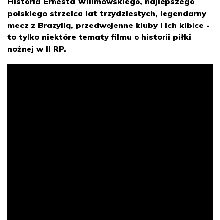
Historia Ernesta Wilimowskiego, najlepszego
polskiego strzelca lat trzydziestych, legendarny
mecz z Brazylią, przedwojenne kluby i ich kibice -
to tylko niektóre tematy filmu o historii piłki
nożnej w II RP.