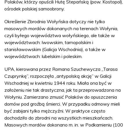
Polaków, którzy opuścili Hutę Stepańską (pow. Kostopol),
ośrodek polskiej samoobrony.
Określenie Zbrodnia Wołyńska dotyczy nie tylko
masowych mordów dokonanych na terenach Wołynia,
czyli byłego województwa wołyńskiego, ale także w
województwach: lwowskim, tarnopolskim i
stanisławowskim (Galicja Wschodnia), a także w
województwach: lubelskim i poleskim.
UPA, kierowana przez Romana Szuchewycza „Tarasa
Czuprynkę”, rozpoczęła „antypolską akcję” w Galicji
Wschodniej w kwietniu 1944 roku. Miała ona być w
założeniu nie tak drastyczna, jak ta przeprowadzona na
Wołyniu. Zamierzano zmusić Polaków do opuszczenia
domów pod groźbą śmierci. W przypadku odmowy mieli
być zabijani tylko mężczyźni. W praktyce często
dochodziło do zbrodni na wszystkich mieszkańcach.
Masowych mordów dokonano m. in. w Podkamieniu (100