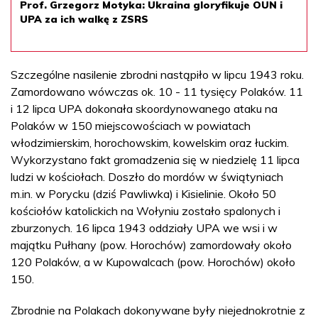
Prof. Grzegorz Motyka: Ukraina gloryfikuje OUN i
UPA za ich walkę z ZSRS
Szczególne nasilenie zbrodni nastąpiło w lipcu 1943 roku.
Zamordowano wówczas ok. 10 - 11 tysięcy Polaków. 11
i 12 lipca UPA dokonała skoordynowanego ataku na
Polaków w 150 miejscowościach w powiatach
włodzimierskim, horochowskim, kowelskim oraz łuckim.
Wykorzystano fakt gromadzenia się w niedzielę 11 lipca
ludzi w kościołach. Doszło do mordów w świątyniach
m.in. w Porycku (dziś Pawliwka) i Kisielinie. Około 50
kościołów katolickich na Wołyniu zostało spalonych i
zburzonych. 16 lipca 1943 oddziały UPA we wsi i w
majątku Pułhany (pow. Horochów) zamordowały około
120 Polaków, a w Kupowalcach (pow. Horochów) około
150.
Zbrodnie na Polakach dokonywane były niejednokrotnie z