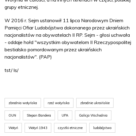
grupy etnicznej.
W 2016 r. Sejm ustanowił 11 lipca Narodowym Dniem
Pamięci Ofiar Ludobójstwa dokonanego przez ukraińskich
nacjonalistów na obywatelach II RP. Sejm - głosi uchwała
- oddaje hołd "wszystkim obywatelom II Rzeczypospolitej
bestialsko pomordowanym przez ukraińskich
nacjonalistów". (PAP)
tst/ ls/
zbrodnia wołyńska
rzeź wołyńska
zbrodnie ukraińskie
OUN
Stepan Bandera
UPA
Galicja Wschodnia
Wołyń
Wołyń 1943
czystki etniczne
ludobójstwo