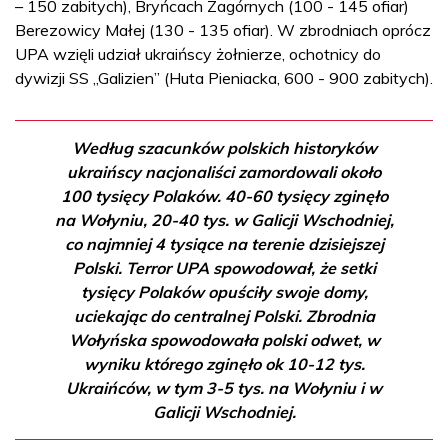
– 150 zabitych), Bryńcach Zagórnych (100 - 145 ofiar)
Berezowicy Małej (130 - 135 ofiar). W zbrodniach oprócz
UPA wzięli udział ukraińscy żołnierze, ochotnicy do
dywizji SS „Galizien” (Huta Pieniacka, 600 - 900 zabitych).
Według szacunków polskich historyków
ukraińscy nacjonaliści zamordowali około
100 tysięcy Polaków. 40-60 tysięcy zginęło
na Wołyniu, 20-40 tys. w Galicji Wschodniej,
co najmniej 4 tysiące na terenie dzisiejszej
Polski. Terror UPA spowodował, że setki
tysięcy Polaków opuściły swoje domy,
uciekając do centralnej Polski. Zbrodnia
Wołyńska spowodowała polski odwet, w
wyniku którego zginęło ok 10-12 tys.
Ukraińców, w tym 3-5 tys. na Wołyniu i w
Galicji Wschodniej.