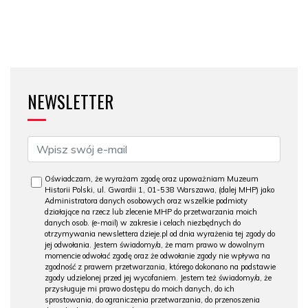
NEWSLETTER
Oświadczam, że wyrażam zgodę oraz upoważniam Muzeum
Historii Polski, ul. Gwardii 1, 01-538 Warszawa, (dalej MHP) jako
Administratora danych osobowych oraz wszelkie podmioty
działające na rzecz lub zlecenie MHP do przetwarzania moich
danych osob. (e-mail) w zakresie i celach niezbędnych do
otrzymywania newslettera dzieje.pl od dnia wyrażenia tej zgody do
jej odwołania. Jestem świadomy/a, że mam prawo w dowolnym
momencie odwołać zgodę oraz że odwołanie zgody nie wpływa na
zgodność z prawem przetwarzania, którego dokonano na podstawie
zgody udzielonej przed jej wycofaniem. Jestem też świadomy/a, że
przysługuje mi prawo dostępu do moich danych, do ich
sprostowania, do ograniczenia przetwarzania, do przenoszenia