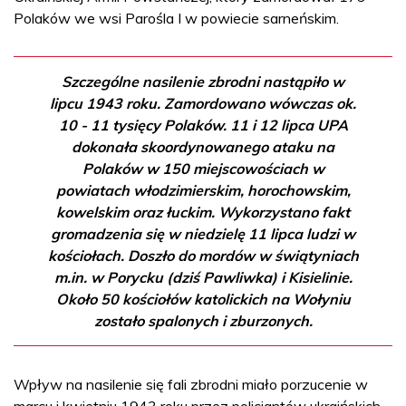
Polaków we wsi Parośla I w powiecie sarneńskim.
Szczególne nasilenie zbrodni nastąpiło w
lipcu 1943 roku. Zamordowano wówczas ok.
10 - 11 tysięcy Polaków. 11 i 12 lipca UPA
dokonała skoordynowanego ataku na
Polaków w 150 miejscowościach w
powiatach włodzimierskim, horochowskim,
kowelskim oraz łuckim. Wykorzystano fakt
gromadzenia się w niedzielę 11 lipca ludzi w
kościołach. Doszło do mordów w świątyniach
m.in. w Porycku (dziś Pawliwka) i Kisielinie.
Około 50 kościołów katolickich na Wołyniu
zostało spalonych i zburzonych.
Wpływ na nasilenie się fali zbrodni miało porzucenie w
marcu i kwietniu 1943 roku przez policjantów ukraińskich