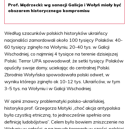
Prof. Mędrzecki: wg sanacji Galicja i Wołyń miały być
obszarem historycznego kompromisu
Według szacunków polskich historyków ukraińscy
nacjonaliści zamordowali około 100 tysięcy Polaków. 40-
60 tysięcy zginęło na Wołyniu, 20-40 tys. w Galicji
Wschodniej, co najmniej 4 tysiące na terenie dzisiejszej
Polski. Terror UPA spowodował, że setki tysięcy Polaków
opuściły swoje domy, uciekając do centralnej Polski.
Zbrodnia Wołyńska spowodowała polski odwet, w
wyniku którego zginęło ok 10-12 tys. Ukraińców, w tym
3-5 tys. na Wołyniu i w Galicji Wschodniej.
W opinii znawcy problematyki polsko-ukraińskiej,
historyka prof. Grzegorza Motyki „choć akcja antypolska
była czystką etniczną, to jednocześnie spełnia ona
definicję ludobójstwa”. Celem było bowiem zniszczenie na
Wołyniu w całości, a na innych terenach w części, polskiej