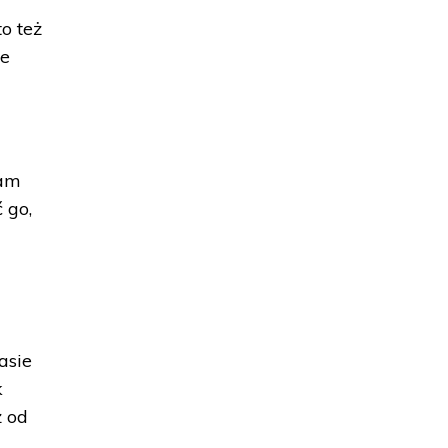
o też
ie
łam
 go,
asie
k
ż od