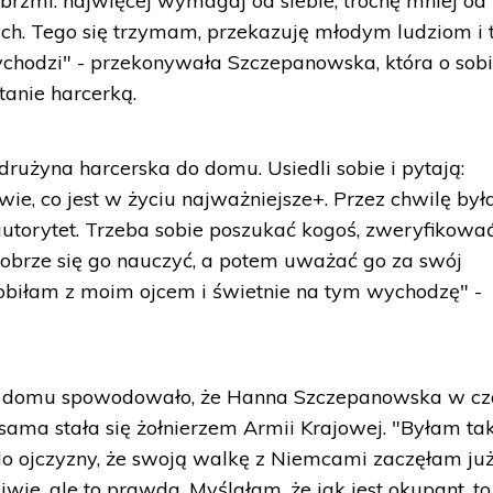
rzmi: najwięcej wymagaj od siebie, trochę mniej od
ych. Tego się trzymam, przekazuję młodym ludziom i t
ychodzi" - przekonywała Szczepanowska, która o sob
tanie harcerką.
drużyna harcerska do domu. Usiedli sobie i pytają:
ie, co jest w życiu najważniejsze+. Przez chwilę by
torytet. Trzeba sobie poszukać kogoś, zweryfikować
obrze się go nauczyć, a potem uważać go za swój
obiłam z moim ojcem i świetnie na tym wychodzę" -
 domu spowodowało, że Hanna Szczepanowska w cz
 sama stała się żołnierzem Armii Krajowej. "Byłam ta
o ojczyzny, że swoją walkę z Niemcami zaczęłam ju
liwie, ale to prawda. Myślałam, że jak jest okupant, to