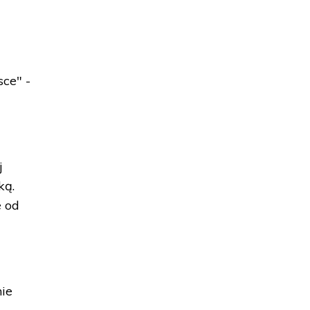
sce" -
j
ką.
e od
nie