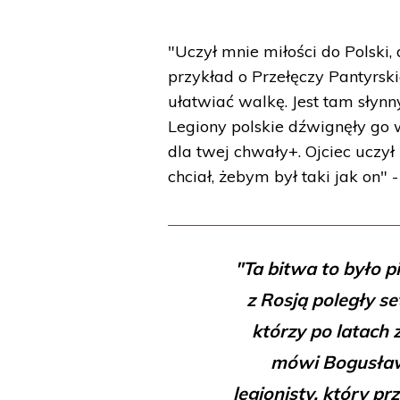
"Uczył mnie miłości do Polski,
przykład o Przełęczy Pantyrski
ułatwiać walkę. Jest tam słynn
Legiony polskie dźwignęły go w
dla twej chwały+. Ojciec uczył
chciał, żebym był taki jak on" 
"Ta bitwa to było p
z Rosją poległy se
którzy po latach 
mówi Bogusław 
legionisty, który p