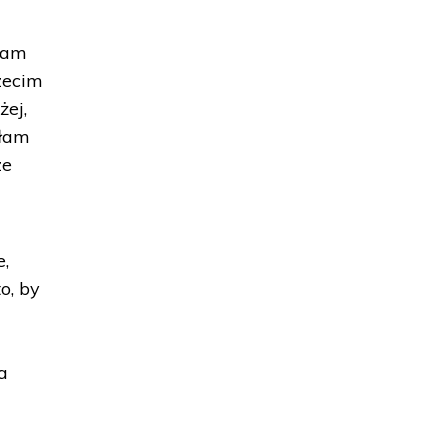
złam
zecim
żej,
złam
ze
e,
o, by
a