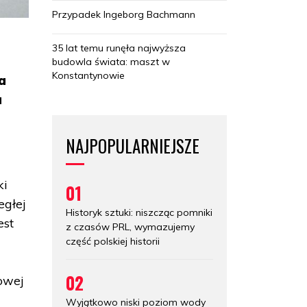
Przypadek Ingeborg Bachmann
35 lat temu runęła najwyższa
budowla świata: maszt w
Konstantynowie
a
a
NAJPOPULARNIEJSZE
ki
01
egłej
Historyk sztuki: niszcząc pomniki
est
z czasów PRL, wymazujemy
część polskiej historii
02
towej
Wyjątkowo niski poziom wody