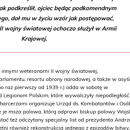
ak podkreślił, ojciec będąc podkomendnym
ego, dał mu w życiu wzór jak postępować,
II wojny światowej ochoczo służył w Armii
Krajowej.
 innymi weteranami II wojny światowej,
arlamentu, resortu obrony narodowej, a także w asyś
o raz pierwszy od 1939 r.) odda w sobotę w
d Legionom Polskim, które wywalczyły niepodległość
 harcerzami organizuje Urząd ds. Kombatantów i Osó
 je msza polowa, którą odprawi biskup polowy Wojs
tać też odczytany specjalny list od prezydenta Andrz
tni również rekonstrukcja jednego z epizodów bitwy.