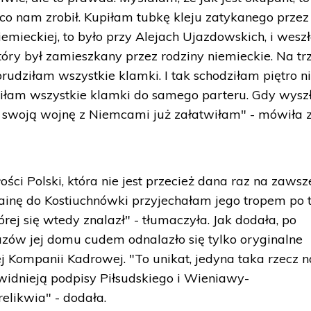
 co nam zrobił. Kupiłam tubkę kleju zatykanego przez
niemieckiej, to było przy Alejach Ujazdowskich, i wes
tóry był zamieszkany przez rodziny niemieckie. Na tr
rudziłam wszystkie klamki. I tak schodziłam piętro ni
udziłam wszystkie klamki do samego parteru. Gdy wys
ja swoją wojnę z Niemcami już załatwiłam" - mówiła 
łości Polski, która nie jest przecież dana raz na zawsz
rainę do Kostiuchnówki przyjechałam jego tropem po t
rej się wtedy znalazł" - tłumaczyła. Jak dodała, po
ów jej domu cudem odnalazło się tylko oryginalne
j Kompanii Kadrowej. "To unikat, jedyna taka rzecz n
widnieją podpisy Piłsudskiego i Wieniawy-
elikwia" - dodała.