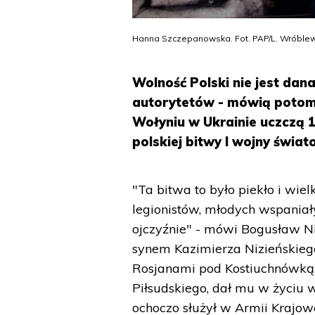
Hanna Szczepanowska. Fot. PAP/L. Wróblew
Wolność Polski nie jest dan
autorytetów - mówią potom
Wołyniu w Ukrainie uczczą 
polskiej bitwy I wojny świat
"Ta bitwa to było piekło i wiel
legionistów, młodych wspaniały
ojczyźnie" - mówi Bogusław Niz
synem Kazimierza Nizieńskiego, 
Rosjanami pod Kostiuchnówką.
Piłsudskiego, dał mu w życiu 
ochoczo służył w Armii Krajowe