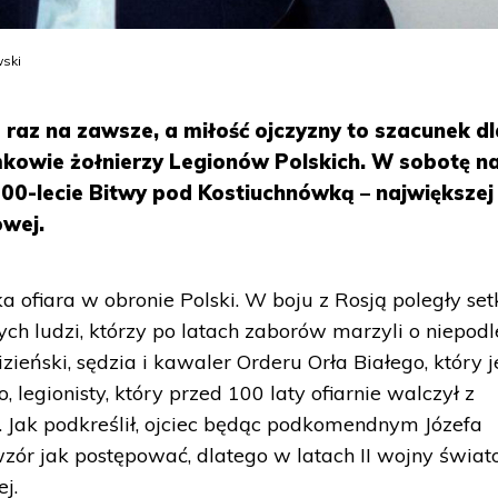
ski
a raz na zawsze, a miłość ojczyzny to szacunek dl
kowie żołnierzy Legionów Polskich. W sobotę n
100-lecie Bitwy pod Kostiuchnówką – największej
owej.
ka ofiara w obronie Polski. W boju z Rosją poległy set
ch ludzi, którzy po latach zaborów marzyli o niepodl
ieński, sędzia i kawaler Orderu Orła Białego, który j
legionisty, który przed 100 laty ofiarnie walczył z
 Jak podkreślił, ojciec będąc podkomendnym Józefa
wzór jak postępować, dlatego w latach II wojny świa
j.