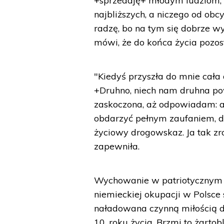
+sprzedaję+ młodym ludziom, b
najbliższych, a niczego od obc
radzę, bo na tym się dobrze w
mówi, że do końca życia pozos
"Kiedyś przyszła do mnie cała 
+Druhno, niech nam druhna pow
zaskoczona, aż odpowiadam: au
obdarzyć pełnym zaufaniem, d
życiowy drogowskaz. Ja tak zr
zapewniła.
Wychowanie w patriotycznym
niemieckiej okupacji w Polsce
naładowana czynną miłością d
10. roku życia. Brzmi to żartob