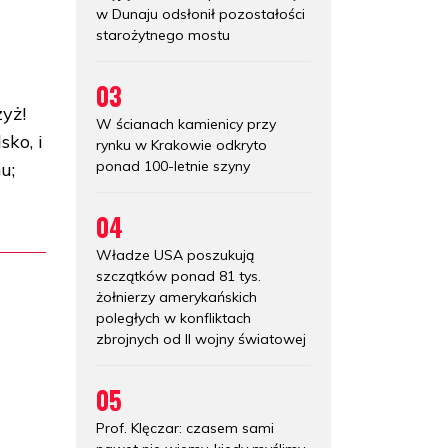
w Dunaju odsłonił pozostałości
starożytnego mostu
03
zyż!
W ścianach kamienicy przy
sko, i
rynku w Krakowie odkryto
ponad 100-letnie szyny
u;
04
Władze USA poszukują
szczątków ponad 81 tys.
żołnierzy amerykańskich
poległych w konfliktach
zbrojnych od II wojny światowej
05
Prof. Klęczar: czasem sami