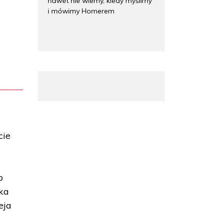
nawet nie wiemy, kiedy myślimy
i mówimy Homerem
cie
.
b
ka
eja