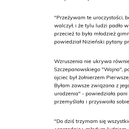
"Przeżywam te uroczystości, b
walczył, i że tylu ludzi padło w
przecież to była młodzież gimn
powiedział Nizieński pytany p
Wzruszenia nie ukrywa równie
Szczepanowskiego "Wojno", po 
ojciec był żołnierzem Pierwsz
Byłam zawsze związana z jego
urodzenia" - powiedziała pani 
przemyślała i przyswoiła sobi
"Do dziś trzymam się wszystkic