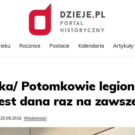
ieku
Rocznice
Postacie
Kalendaria
Artykuły
Przejdź
do
treści
a/ Potomkowie legioni
jest dana raz na zawsz
 20.08.2016
Wiadomości