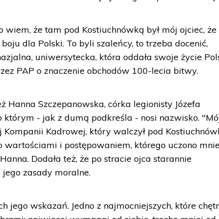
o wiem, że tam pod Kostiuchnówką był mój ojciec, że
 boju dla Polski. To byli szaleńcy, to trzeba docenić,
azjalna, uniwersytecka, która oddała swoje życie Pol
rzez PAP o znaczenie obchodów 100-lecia bitwy.
ż Hanna Szczepanowska, córka legionisty Józefa
którym - jak z dumą podkreśla - nosi nazwisko. "Mó
ej Kompanii Kadrowej, który walczył pod Kostiuchnów
 wartościami i postępowaniem, którego uczono mni
Hanna. Dodała też, że po stracie ojca starannie
e jego zasady moralne.
h jego wskazań. Jedno z najmocniejszych, które chęt