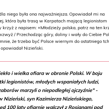
 dla niego była ona najważniejsza. Opowiadał mi na
ej, która była trasą w Karpatach mającą legionistom
y krzyż z napisem: +Młodzieży polska, patrz na ten kr
zwyż / Przechodząc góry, doliny i wały do Ciebie Pol
 mnie, że trzeba być Polsce wiernym do ostatniego tch
- opowiadał Nizieński.
iekło i wielka ofiara w obronie Polski. W boju
tki legionistów, młodych wspaniałych ludzi,
zaborów marzyli o niepodległej ojczyźnie" -
Nizieński, syn Kazimierza Nizieńskiego,
rzed 100 laty ofiarnie walczył z Rosjanami pod