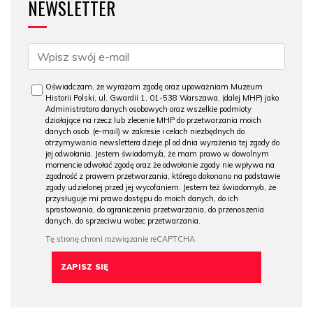
NEWSLETTER
Oświadczam, że wyrażam zgodę oraz upoważniam Muzeum
Historii Polski, ul. Gwardii 1, 01-538 Warszawa, (dalej MHP) jako
Administratora danych osobowych oraz wszelkie podmioty
działające na rzecz lub zlecenie MHP do przetwarzania moich
danych osob. (e-mail) w zakresie i celach niezbędnych do
otrzymywania newslettera dzieje.pl od dnia wyrażenia tej zgody do
jej odwołania. Jestem świadomy/a, że mam prawo w dowolnym
momencie odwołać zgodę oraz że odwołanie zgody nie wpływa na
zgodność z prawem przetwarzania, którego dokonano na podstawie
zgody udzielonej przed jej wycofaniem. Jestem też świadomy/a, że
przysługuje mi prawo dostępu do moich danych, do ich
sprostowania, do ograniczenia przetwarzania, do przenoszenia
danych, do sprzeciwu wobec przetwarzania.