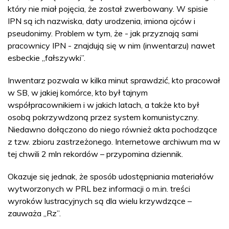
który nie miał pojęcia, że został zwerbowany. W spisie
IPN są ich nazwiska, daty urodzenia, imiona ojców i
pseudonimy. Problem w tym, że - jak przyznają sami
pracownicy IPN - znajdują się w nim (inwentarzu) nawet
esbeckie „fałszywki”.
Inwentarz pozwala w kilka minut sprawdzić, kto pracował
w SB, w jakiej komórce, kto był tajnym
współpracownikiem i w jakich latach, a także kto był
osobą pokrzywdzoną przez system komunistyczny.
Niedawno dołączono do niego również akta pochodzące
z tzw. zbioru zastrzeżonego. Internetowe archiwum ma w
tej chwili 2 mln rekordów – przypomina dziennik.
Okazuje się jednak, że sposób udostępniania materiałów
wytworzonych w PRL bez informacji o m.in. treści
wyroków lustracyjnych są dla wielu krzywdzące –
zauważa „Rz”.