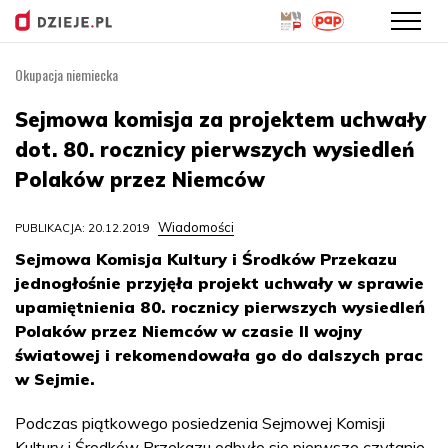
Okupacja niemiecka
Przejdź
do
Sejmowa komisja za projektem uchwały
treści
dot. 80. rocznicy pierwszych wysiedleń
Polaków przez Niemców
Wiadomości
PUBLIKACJA: 20.12.2019
Sejmowa Komisja Kultury i Środków Przekazu
jednogłośnie przyjęła projekt uchwały w sprawie
upamiętnienia 80. rocznicy pierwszych wysiedleń
Polaków przez Niemców w czasie II wojny
światowej i rekomendowała go do dalszych prac
w Sejmie.
Podczas piątkowego posiedzenia Sejmowej Komisji
Kultury i Środków Przekazu odbyło się pierwsze czytanie