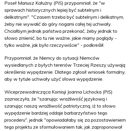
Poseł Mariusz Kałużny (PiS) przypomniał, że "w
sprawach historycznych lepiej być subtelnym i
delikatnym". "Czasem trzeba być subtelnym i delikatnym,
żeby nie wywalić do góry nogami całej tej uchwały.
Chciałbym jednak państwa przekonać, żeby jednak to
słowo zmienić, bo tu nie ważne, jakie mamy poglądy -
tylko ważne, jak było rzeczywiście" - podkreślił.
Przypomniał, że Niemcy do sytuacji Niemców
wysiedlanych z byłych terenów Trzeciej Rzeszy używają
określenia wypędzenie. Dlatego zgłosił wniosek formalny,
aby w tytule uchwały użyć słowa wypędzenie.
Wiceprzewodnicząca Komisji Joanna Lichocka (PiS)
zaznaczyła, że "szanując wrażliwość językową i
szanując naszą wrażliwość patriotyczną, iż to słowo
wypędzenie bardziej oddaje barbarzyństwo tego
procederu", jednak "opowiadałaby się za pozostawieniem
tego projektu ze sformułowaniem tak, jak zaproponował