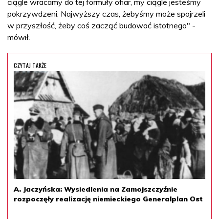
ciągle wracamy do tej formuły ofiar, my ciągle jesteśmy
pokrzywdzeni. Najwyższy czas, żebyśmy może spojrzeli
w przyszłość, żeby coś zacząć budować istotnego" -
mówił.
CZYTAJ TAKŻE
A. Jaczyńska: Wysiedlenia na Zamojszczyźnie
rozpoczęły realizację niemieckiego Generalplan Ost