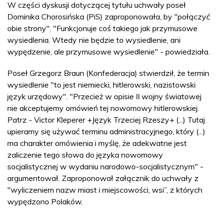
W części dyskusji dotyczącej tytułu uchwały poseł
Dominika Chorosińska (PiS) zaproponowała, by "połączyć
obie strony". "Funkcjonuje coś takiego jak przymusowe
wysiedlenia. Wtedy nie będzie to wysiedlenie, ani
wypędzenie, ale przymusowe wysiedlenie" - powiedziała.
Poseł Grzegorz Braun (Konfederacja) stwierdził, że termin
wysiedlenie "to jest niemiecki, hitlerowski, nazistowski
język urzędowy". "Przecież w opisie II wojny światowej
nie akceptujemy omówień tej nowomowy hitlerowskiej.
Patrz - Victor Kleperer +Język Trzeciej Rzeszy+ (...) Tutaj
upieramy się używać terminu administracyjnego, który (...)
ma charakter omówienia i myślę, że adekwatne jest
zaliczenie tego słowa do języka nowomowy
socjalistycznej w wydaniu narodowo-socjalistycznym" -
argumentował. Zaproponował załącznik do uchwały z
"wyliczeniem nazw miast i miejscowości, wsi”, z których
wypędzono Polaków.