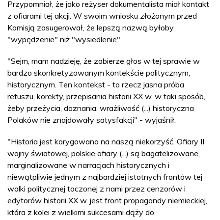
Przypomniał, że jako reżyser dokumentalista miał kontakt
z ofiarami tej akcji. W swoim wniosku złożonym przed
Komisją zasugerował, że lepszą nazwą byłoby
"wypędzenie" niż "wysiedlenie".
"Sejm, mam nadzieję, że zabierze głos w tej sprawie w
bardzo skonkretyzowanym kontekście politycznym,
historycznym. Ten kontekst - to rzecz jasna próba
retuszu, korekty, przepisania historii XX w. w taki sposób,
żeby przeżycia, doznania, wrażliwość (...) historyczna
Polaków nie znajdowały satysfakcji" - wyjaśnił.
"Historia jest korygowana na naszą niekorzyść. Ofiary II
wojny światowej, polskie ofiary (...) są bagatelizowane,
marginalizowane w narracjach historycznych i
niewątpliwie jednym z najbardziej istotnych frontów tej
walki politycznej toczonej z nami przez cenzorów i
edytorów historii XX w. jest front propagandy niemieckiej,
która z kolei z wielkimi sukcesami dąży do