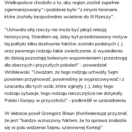
Wielkopolsce chodziło o to, aby region został zupełnie
zgermanizowany" i podobnie było "z innymi terenami,
które zostały bezpośrednio wcielone do III Rzeszy".
"Uchwała siłą rzeczy nie może być jakąś relacją
historyczną. Starałem się, żeby był przedstawiony motyw
tej polityki; kilka dosłownie faktów zostało podanych (...),
oraz pewnego rodzaju takie zwieńczenie, iż wysiedlenia
do dzisiaj pozostają bolesnym wspomnieniem i przestrogą
dla obecnych i przyszłych pokoleń" - powiedział
Wróblewski. "Uważam, że tego rodzaju uchwały Sejm
powinien przyjmować, powinniśmy je wypracowywać i z
szacunku dla tych osób, które zginęły (...), żeby tego
rodzaju sytuacje, tego rodzaju nieszczęścia nie dotykały
Polski i Europy w przyszłości" - podkreślił w uzasadnieniu.
W debacie poseł Grzegorz Braun (Konfederacja) przyznał,
że jest "bardzo wzruszony faktem, że ta sprawa znalazła
się w polu widzenia Sejmu, szanownej Komisji".