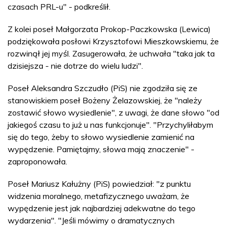
czasach PRL-u" - podkreślił.
Z kolei poseł Małgorzata Prokop-Paczkowska (Lewica)
podziękowała posłowi Krzysztofowi Mieszkowskiemu, że
rozwinął jej myśl. Zasugerowała, że uchwała "taka jak ta
dzisiejsza - nie dotrze do wielu ludzi".
Poseł Aleksandra Szczudło (PiS) nie zgodziła się ze
stanowiskiem poseł Bożeny Żelazowskiej, że "należy
zostawić słowo wysiedlenie", z uwagi, że dane słowo "od
jakiegoś czasu to już u nas funkcjonuje". "Przychyliłabym
się do tego, żeby to słowo wysiedlenie zamienić na
wypędzenie. Pamiętajmy, słowa mają znaczenie" -
zaproponowała.
Poseł Mariusz Kałużny (PiS) powiedział: "z punktu
widzenia moralnego, metafizycznego uważam, że
wypędzenie jest jak najbardziej adekwatne do tego
wydarzenia". "Jeśli mówimy o dramatycznych