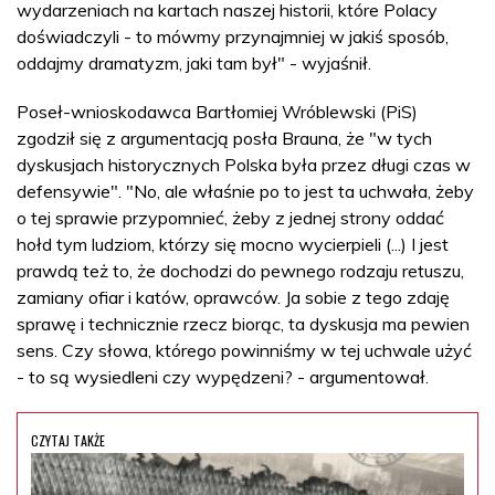
wydarzeniach na kartach naszej historii, które Polacy
doświadczyli - to mówmy przynajmniej w jakiś sposób,
oddajmy dramatyzm, jaki tam był" - wyjaśnił.
Poseł-wnioskodawca Bartłomiej Wróblewski (PiS)
zgodził się z argumentacją posła Brauna, że "w tych
dyskusjach historycznych Polska była przez długi czas w
defensywie". "No, ale właśnie po to jest ta uchwała, żeby
o tej sprawie przypomnieć, żeby z jednej strony oddać
hołd tym ludziom, którzy się mocno wycierpieli (...) I jest
prawdą też to, że dochodzi do pewnego rodzaju retuszu,
zamiany ofiar i katów, oprawców. Ja sobie z tego zdaję
sprawę i technicznie rzecz biorąc, ta dyskusja ma pewien
sens. Czy słowa, którego powinniśmy w tej uchwale użyć
- to są wysiedleni czy wypędzeni? - argumentował.
CZYTAJ TAKŻE