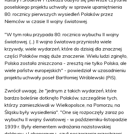
poselskiego projektu uchwały w sprawie upamiętnienia
80. rocznicy pierwszych wysiedleń Polaków przez
Niemców w czasie II wojny światowej.
"W tym roku przypada 80. rocznica wybuchu II wojny
światowej. (...) II wojna światowa przyniosła wiele
krzywdy, wiele wydarzeń, które do dzisiaj dla znacznej
części Polaków mają duże znaczenie. Wielu ludzi zginęło,
Polska została zniszczona - zresztą nie tylko Polska, ale
wiele państw europejskich" - powiedział w uzasadnieniu
projektu uchwały poseł Bartłomiej Wróblewski (PiS).
Zwrócił uwagę, że "jednym z takich wydarzeń, które
bardzo boleśnie dotknęło Polaków, szczególnie tych,
którzy zamieszkiwali w Wielkopolsce, na Pomorzu, na
Śląsku były wysiedlenia". "One się rozpoczęły zaraz po
wybuchu II wojny światowej - w październiku-listopadzie
1939 r. Były elementem wdrażania nazistowskiej
doktryny +Lebensraum+, czyli poszerzenia przestrzeni