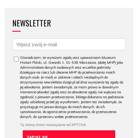
NEWSLETTER
Oświadczam, że wyrażam zgodę oraz upoważniam Muzeum
Historii Polski, ul. Gwardii 1, 01-538 Warszawa, (dalej MHP) jako
Administratora danych osobowych oraz wszelkie podmioty
działające na rzecz lub zlecenie MHP do przetwarzania moich
danych osob. (e-mail) w zakresie i celach niezbędnych do
otrzymywania newslettera dzieje.pl od dnia wyrażenia tej zgody do
jej odwołania. Jestem świadomy/a, że mam prawo w dowolnym
momencie odwołać zgodę oraz że odwołanie zgody nie wpływa na
zgodność z prawem przetwarzania, którego dokonano na podstawie
zgody udzielonej przed jej wycofaniem. Jestem też świadomy/a, że
przysługuje mi prawo dostępu do moich danych, do ich
sprostowania, do ograniczenia przetwarzania, do przenoszenia
danych, do sprzeciwu wobec przetwarzania.