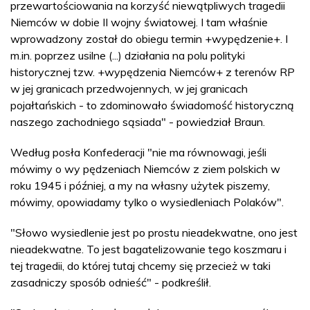
przewartościowania na korzyść niewątpliwych tragedii
Niemców w dobie II wojny światowej. I tam właśnie
wprowadzony został do obiegu termin +wypędzenie+. I
m.in. poprzez usilne (...) działania na polu polityki
historycznej tzw. +wypędzenia Niemców+ z terenów RP
w jej granicach przedwojennych, w jej granicach
pojałtańskich - to zdominowało świadomość historyczną
naszego zachodniego sąsiada" - powiedział Braun.
Według posła Konfederacji "nie ma równowagi, jeśli
mówimy o wy pędzeniach Niemców z ziem polskich w
roku 1945 i później, a my na własny użytek piszemy,
mówimy, opowiadamy tylko o wysiedleniach Polaków".
"Słowo wysiedlenie jest po prostu nieadekwatne, ono jest
nieadekwatne. To jest bagatelizowanie tego koszmaru i
tej tragedii, do której tutaj chcemy się przecież w taki
zasadniczy sposób odnieść" - podkreślił.