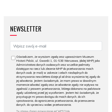
NEWSLETTER
Oświadczam, że wyrażam zgodę oraz upoważniam Muzeum
Historii Polski, ul. Gwardii 1, 01-538 Warszawa, (dalej MHP) jako
Administratora danych osobowych oraz wszelkie podmioty
działające na rzecz lub zlecenie MHP do przetwarzania moich
danych osob. (e-mail) w zakresie i celach niezbędnych do
otrzymywania newslettera dzieje.pl od dnia wyrażenia tej zgody do
jej odwołania. Jestem świadomy/a, że mam prawo w dowolnym
momencie odwołać zgodę oraz że odwołanie zgody nie wpływa na
zgodność z prawem przetwarzania, którego dokonano na podstawie
zgody udzielonej przed jej wycofaniem. Jestem też świadomy/a, że
przysługuje mi prawo dostępu do moich danych, do ich
sprostowania, do ograniczenia przetwarzania, do przenoszenia
danych, do sprzeciwu wobec przetwarzania.