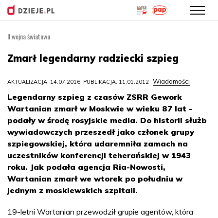
II wojna światowa
Przejdź
do
Zmarł legendarny radziecki szpieg
treści
Wiadomości
AKTUALIZACJA: 14.07.2016, PUBLIKACJA: 11.01.2012
Legendarny szpieg z czasów ZSRR Gework
Wartanian zmarł w Moskwie w wieku 87 lat -
podały w środę rosyjskie media. Do historii służb
wywiadowczych przeszedł jako członek grupy
szpiegowskiej, która udaremniła zamach na
uczestników konferencji teherańskiej w 1943
roku. Jak podała agencja Ria-Nowosti,
Wartanian zmarł we wtorek po południu w
jednym z moskiewskich szpitali.
19-letni Wartanian przewodził grupie agentów, która