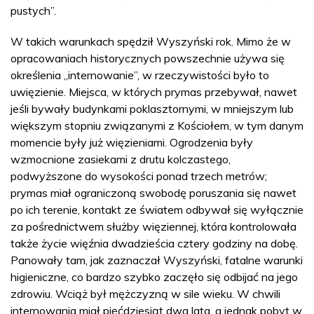
pustych”.
W takich warunkach spędził Wyszyński rok. Mimo że w
opracowaniach historycznych powszechnie używa się
określenia „internowanie”, w rzeczywistości było to
uwięzienie. Miejsca, w których prymas przebywał, nawet
jeśli bywały budynkami poklasztornymi, w mniejszym lub
większym stopniu związanymi z Kościołem, w tym danym
momencie były już więzieniami. Ogrodzenia były
wzmocnione zasiekami z drutu kolczastego,
podwyższone do wysokości ponad trzech metrów;
prymas miał ograniczoną swobodę poruszania się nawet
po ich terenie, kontakt ze światem odbywał się wyłącznie
za pośrednictwem służby więziennej, która kontrolowała
także życie więźnia dwadzieścia cztery godziny na dobę.
Panowały tam, jak zaznaczał Wyszyński, fatalne warunki
higieniczne, co bardzo szybko zaczęło się odbijać na jego
zdrowiu. Wciąż był mężczyzną w sile wieku. W chwili
internowania miał pięćdziesiąt dwa lata, a jednak pobyt w