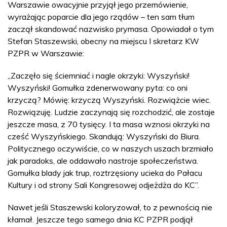
Warszawie owacyjnie przyjął jego przemówienie,
wyrażając poparcie dla jego rządów – ten sam tłum
zaczął skandować nazwisko prymasa. Opowiadał o tym
Stefan Staszewski, obecny na miejscu I skretarz KW
PZPR w Warszawie:
„Zaczęło się ściemniać i nagle okrzyki: Wyszyński!
Wyszyński! Gomułka zdenerwowany pyta: co oni
krzyczą? Mówię: krzyczą Wyszyński. Rozwiążcie wiec.
Rozwiązuję. Ludzie zaczynają się rozchodzić, ale zostaje
jeszcze masa, z 70 tysięcy. I ta masa wznosi okrzyki na
cześć Wyszyńskiego. Skandują: Wyszyński do Biura.
Politycznego oczywiście, co w naszych uszach brzmiało
jak paradoks, ale oddawało nastroje społeczeństwa.
Gomułka blady jak trup, roztrzęsiony ucieka do Pałacu
Kultury i od strony Sali Kongresowej odjeżdża do KC”.
Nawet jeśli Staszewski koloryzował, to z pewnością nie
kłamał. Jeszcze tego samego dnia KC PZPR podjął