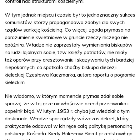
kontroli nad strukturami kościelnymi.
W tym jednak miejscu i czasie był to jednoznaczny sukces
komunistów, którzy propagandowo zdobyli dla swych
rządów sankcję kościelną. Co więcej, zgoda prymasa na
porozumienie kwietniowe w gruncie rzeczy niczego nie
opóźniła. Władze nie zaprzestały wymieniania biskupów
na ludzi lojalnych sobie, tzw. księży patriotów, nie miały
też oporów przy aresztowaniu i skazywaniu tych bardziej
niepokornych, co spotkało choćby biskupa diecezji
kieleckiej Czesława Kaczmarka, autora raportu o pogromie
kieleckim.
Nie wiadomo, w którym momencie prymas zdał sobie
sprawę, że w tej grze niewłaściwie ocenił przeciwnika i
popełnił błąd. W lutym 1953 r. chyba już wiedział o tym
doskonale. Władze sporządziły wówczas dekret, który
praktycznie oddawał w ich ręce całą politykę personalną
polskiego Kościoła. Kiedy Bolesław Bierut przedstawił go