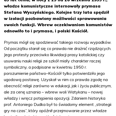
władze komunistyczne internowały prymasa
Stefana Wyszyńskiego. Kolejne trzy lata spędził
w izolacji pozbawiony możliwości sprawowania
swoich funkcji. Wbrew oczekiwaniom komunistów
odnowiło to i prymasa, i polski Kościół.
Prymas mógł się spodziewać takiego rozwoju wypadków.
Od początku starał się co prawda nie drażnić rządzących.
Jego protesty przeciwko likwidacji prasy katolickiej czy
usuwaniu nauki religii ze szkół miały charakter raczej
symboliczny, a podpisane w kwietniu 1950 r.
porozumienie państwo–Kościół tylko potwierdziło jego
ugodową postawę. Uzyskał w nim co prawda zgodę na
obecność religii zarówno w edukacji, jak i życiu publicznym,
ale za cenę uznania – wbrew woli Watykanu – nowej
władzy i wręcz potępienia opozycji. Zdaniem historyka
prof. Antoniego Dudka był to świadomy element „strategii
gry na czas”, który opóźnił przejmowanie przez władze