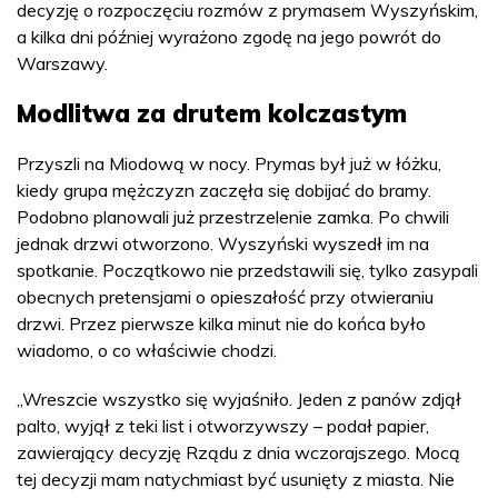
decyzję o rozpoczęciu rozmów z prymasem Wyszyńskim,
a kilka dni później wyrażono zgodę na jego powrót do
Warszawy.
Modlitwa za drutem kolczastym
Przyszli na Miodową w nocy. Prymas był już w łóżku,
kiedy grupa mężczyzn zaczęła się dobijać do bramy.
Podobno planowali już przestrzelenie zamka. Po chwili
jednak drzwi otworzono. Wyszyński wyszedł im na
spotkanie. Początkowo nie przedstawili się, tylko zasypali
obecnych pretensjami o opieszałość przy otwieraniu
drzwi. Przez pierwsze kilka minut nie do końca było
wiadomo, o co właściwie chodzi.
„Wreszcie wszystko się wyjaśniło. Jeden z panów zdjął
palto, wyjął z teki list i otworzywszy – podał papier,
zawierający decyzję Rządu z dnia wczorajszego. Mocą
tej decyzji mam natychmiast być usunięty z miasta. Nie