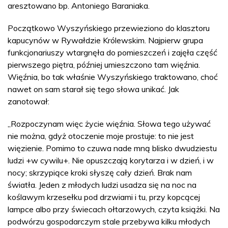
aresztowano bp. Antoniego Baraniaka.
Początkowo Wyszyńskiego przewieziono do klasztoru
kapucynów w Rywałdzie Królewskim. Najpierw grupa
funkcjonariuszy wtargnęła do pomieszczeń i zajęła część
pierwszego piętra, później umieszczono tam więźnia.
Więźnia, bo tak właśnie Wyszyńskiego traktowano, choć
nawet on sam starał się tego słowa unikać. Jak
zanotował:
„Rozpoczynam więc życie więźnia. Słowa tego używać
nie można, gdyż otoczenie moje prostuje: to nie jest
więzienie. Pomimo to czuwa nade mną blisko dwudziestu
ludzi +w cywilu+. Nie opuszczają korytarza i w dzień, i w
nocy; skrzypiące kroki słyszę cały dzień. Brak nam
światła. Jeden z młodych ludzi usadza się na noc na
koślawym krzesełku pod drzwiami i tu, przy kopcącej
lampce albo przy świecach ołtarzowych, czyta książki. Na
podwórzu gospodarczym stale przebywa kilku młodych