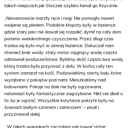
takich miejscach jak Stoczek szybko łamał go fizycznie.
„Niesamowicie marzły ręce i nogi. Nie pomogło nawet
owijanie się pledem. Podobne kłopoty były w łazience,
gdzie stary piec nie dawał się rozpalić; dymił na cały dom
pomimo wielokrotnego czyszczenia. Przez długi czas
trzeba się było myć w zimnej łazience. Dokuczał nam
również brak wody; stary motor ciągnący wodę często
odmawiał posłuszeństwa. Byliśmy dość często bez wody,
którą trzeba było przynosić z dołu. W końcu cały ten
system zamarzł na kość. Podziwialiśmy sterty lodu, które
wyrąbano z pokojów pod nami. Mieszkaliśmy nad
lodowniami. Pokoje na dole nie były ogrzewane,
natomiast były fantastycznie zagrzybione. Nikt nie dbał o
to, by je ogrzać. Wszystkie korytarze pokryte były na
ścianach białym szronem i zamrozem” – pisał i
przyznawał dalej:
„W takich warunkach zacząłem odczuwać różne