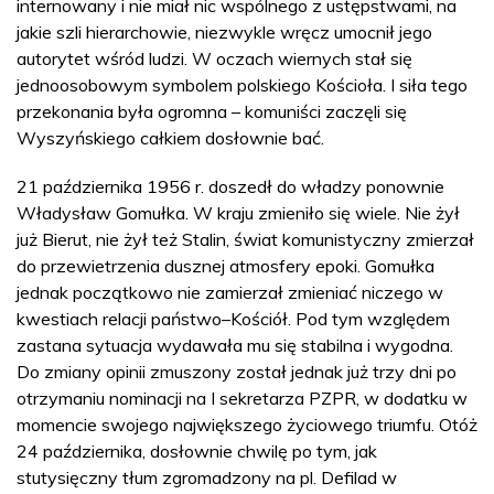
internowany i nie miał nic wspólnego z ustępstwami, na
jakie szli hierarchowie, niezwykle wręcz umocnił jego
autorytet wśród ludzi. W oczach wiernych stał się
jednoosobowym symbolem polskiego Kościoła. I siła tego
przekonania była ogromna – komuniści zaczęli się
Wyszyńskiego całkiem dosłownie bać.
21 października 1956 r. doszedł do władzy ponownie
Władysław Gomułka. W kraju zmieniło się wiele. Nie żył
już Bierut, nie żył też Stalin, świat komunistyczny zmierzał
do przewietrzenia dusznej atmosfery epoki. Gomułka
jednak początkowo nie zamierzał zmieniać niczego w
kwestiach relacji państwo–Kościół. Pod tym względem
zastana sytuacja wydawała mu się stabilna i wygodna.
Do zmiany opinii zmuszony został jednak już trzy dni po
otrzymaniu nominacji na I sekretarza PZPR, w dodatku w
momencie swojego największego życiowego triumfu. Otóż
24 października, dosłownie chwilę po tym, jak
stutysięczny tłum zgromadzony na pl. Defilad w