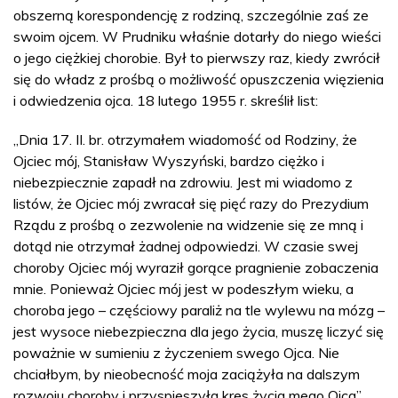
obszerną korespondencję z rodziną, szczególnie zaś ze
swoim ojcem. W Prudniku właśnie dotarły do niego wieści
o jego ciężkiej chorobie. Był to pierwszy raz, kiedy zwrócił
się do władz z prośbą o możliwość opuszczenia więzienia
i odwiedzenia ojca. 18 lutego 1955 r. skreślił list:
„Dnia 17. II. br. otrzymałem wiadomość od Rodziny, że
Ojciec mój, Stanisław Wyszyński, bardzo ciężko i
niebezpiecznie zapadł na zdrowiu. Jest mi wiadomo z
listów, że Ojciec mój zwracał się pięć razy do Prezydium
Rządu z prośbą o zezwolenie na widzenie się ze mną i
dotąd nie otrzymał żadnej odpowiedzi. W czasie swej
choroby Ojciec mój wyraził gorące pragnienie zobaczenia
mnie. Ponieważ Ojciec mój jest w podeszłym wieku, a
choroba jego – częściowy paraliż na tle wylewu na mózg –
jest wysoce niebezpieczna dla jego życia, muszę liczyć się
poważnie w sumieniu z życzeniem swego Ojca. Nie
chciałbym, by nieobecność moja zaciążyła na dalszym
rozwoju choroby i przyspieszyła kres życia mego Ojca”.