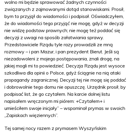
wolno mi będzie sprawować żadnych czynności
związanych z zajmowanymi dotąd stanowiskami. Prosił,
bym to przyjął do wiadomości i podpisał. Oświadczyłem,
że do wiadomości tego przyjąć nie mogę, gdyż w decyzji
nie widzę podstaw prawnych; nie mogę też poddać się
decyzji z uwagi na sposób załatwiania sprawy.
Przedstawiciele Rządu tyle razy prowadzili ze mną
rozmowy – i pan Mazur, i pan prezydent Bierut. Jeśli są
niezadowoleni z mojego postępowania, znali drogę, na
jakiej mogli mi to powiedzieć. Decyzja Rządu jest wysoce
szkodliwa dla opinii o Polsce, gdyż ściągnie na nią ataki
propagandy zagranicznej. Decyzji tej nie mogę się poddać
i dobrowolnie tego domu nie opuszczę. Urzędnik prosił, by
podpisać list, że go czytałem. Na karcie dolnej listu
napisałem wręczonym mi piórem: +Czytałem+ i
umieściłem swoje inicjały” – wspominał prymas w swoich
„Zapiskach więziennych”.
Tej samej nocy razem z prymasem Wyszyńskim