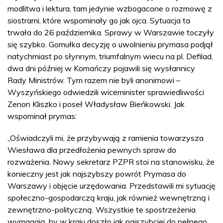
modlitwa i lektura, tam jedynie wzbogacone o rozmowę z
siostrami, które wspominały go jak ojca. Sytuacja ta
trwała do 26 października. Sprawy w Warszawie toczyły
się szybko. Gomułka decyzję o uwolnieniu prymasa podjął
natychmiast po słynnym, triumfalnym wiecu na pl. Defilad,
dwa dni później w Komańczy pojawili się wysłannicy
Rady Ministrów. Tym razem nie byli anonimowi –
Wyszyńskiego odwiedzili wiceminister sprawiedliwości
Zenon Kliszko i poseł Władysław Bieńkowski. Jak
wspominał prymas:
„Oświadczyli mi, że przybywają z ramienia towarzysza
Wiesława dla przedłożenia pewnych spraw do
rozważenia. Nowy sekretarz PZPR stoi na stanowisku, że
konieczny jest jak najszybszy powrót Prymasa do
Warszawy i objęcie urzędowania. Przedstawili mi sytuację
społeczno-gospodarczą kraju, jak również wewnętrzną i
zewnętrzno-polityczną. Wszystkie te spostrzeżenia
wymagają, by w kraju doszło jak najszybciej do pełnego