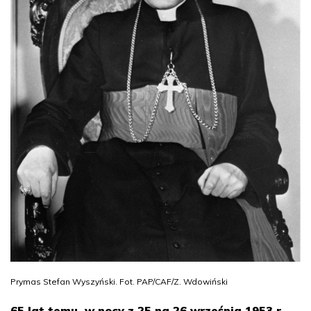
Prymas Stefan Wyszyński. Fot. PAP/CAF/Z. Wdowiński
65 lat temu, w nocy z 25 na 26 września 1953 r.,