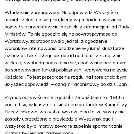
Władze nie zareagowały. Na odpowiedź Wyszyński
musiał czekać do sierpnia, kiedy w prudnickim więzieniu
pojawił się przedstawiciel bezpieki z informacjami od Rady
Ministrów. Ta nie zgodziła się na powrót prymasa do
Warszawy, zaproponowała jednak złagodzenie
warunków internowania, osadzenie w jakimś klasztorze
już bez aż tak ścisłego jak dotąd nadzoru i ze znacznie
większą swobodą poruszania się, choć wciąż bez prawa
do sprawowania funkcji publicznych i wpływania na życie
Kościoła. „To jest przedłożenie rządu, na które chciałbym
usłyszeć odpowiedź” – oznajmił anonimowy do dziś „pan”.
Prymas oczywiście się zgodził, i 29 października 1955 r.
znalazł się w klasztorze sióstr nazaretanek w Komańczy.
Rzecz ciekawa: wszystko wskazuje na to, że siostry nie
zostały uprzedzone o przyjeździe Wyszyńskiego i
wszystko było improwizowane zupełnie spontanicznie.
Prymas był jednak zachwycony: