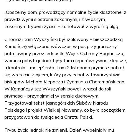
„Obszerny dom, prowadzący normalne życie klasztorne, z
prawdziwymi siostrami zakonnymi, i z własnym,
zakonnym trybem życia” – zanotował z wyraźną ulgą.
Chociaż i tam Wyszyński był izolowany – bieszczadzką
Komańczę włączono wówczas w pas przygraniczny,
patrolowany przez jednostki Wojsk Ochrony Pogranicza;
warunki pobytu jednak były tam nieporównywanie lepsze,
a kontrola – mniej ścisła. Tam 2 listopada prymas spotkał
się wreszcie z ojcem, który przyjechał w towarzystwie
biskupów Michała Klepacza i Zygmunta Choromańskiego.
W Komańczy też Wyszyński powoli wracał do roli
prymasa – przynajmniej w sensie duchowym.
Przygotował tekst Jasnogórskich Ślubów Narodu
Polskiego i projekt Wielkiej Nowenny, co było początkiem
przygotowań do tysiąclecia Chrztu Polski.
Trybu życia jednak nie zmienił. Dzień wypełniały mu