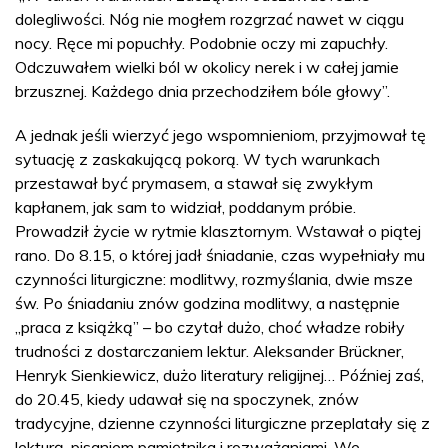
dolegliwości. Nóg nie mogłem rozgrzać nawet w ciągu
nocy. Ręce mi popuchły. Podobnie oczy mi zapuchły.
Odczuwałem wielki ból w okolicy nerek i w całej jamie
brzusznej. Każdego dnia przechodziłem bóle głowy”.
A jednak jeśli wierzyć jego wspomnieniom, przyjmował tę
sytuację z zaskakującą pokorą. W tych warunkach
przestawał być prymasem, a stawał się zwykłym
kapłanem, jak sam to widział, poddanym próbie.
Prowadził życie w rytmie klasztornym. Wstawał o piątej
rano. Do 8.15, o której jadł śniadanie, czas wypełniały mu
czynności liturgiczne: modlitwy, rozmyślania, dwie msze
św. Po śniadaniu znów godzina modlitwy, a następnie
„praca z książką” – bo czytał dużo, choć władze robiły
trudności z dostarczaniem lektur. Aleksander Brückner,
Henryk Sienkiewicz, dużo literatury religijnej… Później zaś,
do 20.45, kiedy udawał się na spoczynek, znów
tradycyjne, dzienne czynności liturgiczne przeplatały się z
lekturą, pisaniem pamiętnika i rozważaniami. We