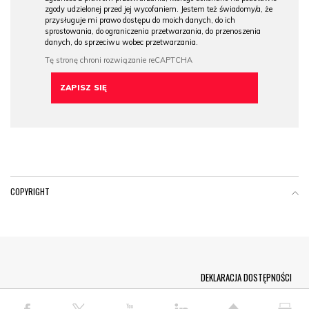
zgody udzielonej przed jej wycofaniem. Jestem też świadomy/a, że
przysługuje mi prawo dostępu do moich danych, do ich
sprostowania, do ograniczenia przetwarzania, do przenoszenia
danych, do sprzeciwu wobec przetwarzania.
COPYRIGHT
Menu Footer
DEKLARACJA DOSTĘPNOŚCI
© COPYRIGHT PAP 2026