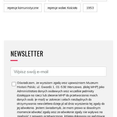
represje komunistyczne
represje wobec Kościoła
1953
NEWSLETTER
Oświadczam, że wyrażam zgodę oraz upoważniam Muzeum
Historii Polski, ul. Gwardii 1, 01-538 Warszawa, (dalej MHP) jako
Administratora danych osobowych oraz wszelkie podmioty
działające na rzecz lub zlecenie MHP do przetwarzania moich
danych osob. (e-mail) w zakresie i celach niezbędnych do
otrzymywania newslettera dzieje.pl od dnia wyrażenia tej zgody do
jej odwołania. Jestem świadomy/a, że mam prawo w dowolnym
momencie odwołać zgodę oraz że odwołanie zgody nie wpływa na
zgodność z prawem przetwarzania, którego dokonano na podstawie