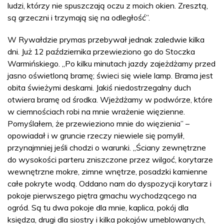
ludzi, którzy nie spuszczają oczu z moich okien. Zresztą,
są grzeczni i trzymają się na odległość”.
W Rywałdzie prymas przebywał jednak zaledwie kilka
dni. Już 12 października przewieziono go do Stoczka
Warmińskiego. „Po kilku minutach jazdy zajeżdżamy przed
jasno oświetloną bramę; świeci się wiele lamp. Brama jest
obita świeżymi deskami. Jakiś niedostrzegalny duch
otwiera bramę od środka. Wjeżdżamy w podwórze, które
w ciemnościach robi na mnie wrażenie więzienne.
Pomyślałem, że przewieziono mnie do więzienia” –
opowiadał i w gruncie rzeczy niewiele się pomylił,
przynajmniej jeśli chodzi o warunki. „Ściany zewnętrzne
do wysokości parteru zniszczone przez wilgoć, korytarze
wewnętrzne mokre, zimne wnętrze, posadzki kamienne
całe pokryte wodą. Oddano nam do dyspozycji korytarz i
pokoje pierwszego piętra gmachu wychodzącego na
ogród. Są tu dwa pokoje dla mnie, kaplica, pokój dla
księdza, drugi dla siostry i kilka pokojów umeblowanych,