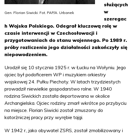
służących
w
Gen. Florian Siwicki. Fot. PAP/A. Urbanek
szeregac
h Wojska Polskiego. Odegrał kluczową rolę w
czasie interwencji w Czechosłowacji i
przygotowaniach do stanu wojennego. Po 1989 r.
próby rozliczenia jego działalności zakończyły się
niepowodzeniem.
Urodził się 10 stycznia 1925 r. w Łucku na Wołyniu. Jego
ojciec był podoficerem WP i muzykiem orkiestry
wojskowej 24. Pułku Piechoty. W latach trzydziestych
prowadził niewielkie gospodarstwo rolne. W 1940
rodzina Siwickich została deportowana w okolice
Archangielska. Ojciec rodziny zmarł wkrótce po przybyciu
na miejsce. Florian Siwicki został zmuszony do
katorżniczej pracy przy wyrębie tajgi.
W 1942 r., jako obywatel ZSRS, został zmobilizowany i