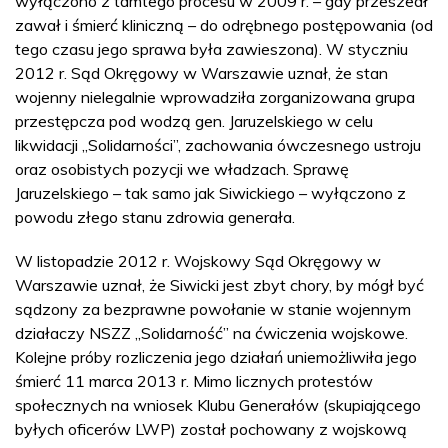
wyłączono z tamtego procesu w 2009 r. – gdy przeszedł
zawał i śmierć kliniczną – do odrębnego postępowania (od
tego czasu jego sprawa była zawieszona). W styczniu
2012 r. Sąd Okręgowy w Warszawie uznał, że stan
wojenny nielegalnie wprowadziła zorganizowana grupa
przestępcza pod wodzą gen. Jaruzelskiego w celu
likwidacji „Solidarności”, zachowania ówczesnego ustroju
oraz osobistych pozycji we władzach. Sprawę
Jaruzelskiego – tak samo jak Siwickiego – wyłączono z
powodu złego stanu zdrowia generała.
W listopadzie 2012 r. Wojskowy Sąd Okręgowy w
Warszawie uznał, że Siwicki jest zbyt chory, by mógł być
sądzony za bezprawne powołanie w stanie wojennym
działaczy NSZZ „Solidarność” na ćwiczenia wojskowe.
Kolejne próby rozliczenia jego działań uniemożliwiła jego
śmierć 11 marca 2013 r. Mimo licznych protestów
społecznych na wniosek Klubu Generałów (skupiającego
byłych oficerów LWP) został pochowany z wojskową