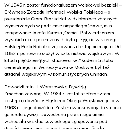
W 1946 r. został funkcjonariuszem wojskowej bezpieki –
Głównego Zarządu Informacji Wojska Polskiego – o
pseudonimie Grom. Brał udział w działaniach zbrojnych
wymierzonych w podziemie niepodległościowe, m.in.
zgrupowanie Józefa Kurasia „Ognia”. Potwierdzeniem
wysokich ocen przełożonych było przyjęcie w szeregi
Polskiej Partii Robotniczej i awans do stopnia majora. Od
1952 r. ponownie służył w szkolnictwie wojskowym. W
latach pięćdziesiątych studiował w Akademii Sztabu
Generalnego im. Woroszyłowa w Moskwie, był też
attaché wojskowym w komunistycznych Chinach.
Dowodził m.in. 1 Warszawską Dywizją
Zmechanizowaną. W 1964 r. został szefem sztabu i
zastępcą dowódcy Śląskiego Okręgu Wojskowego, a w
1968 r. – jego dowódcą. Został awansowany do stopnia
generała dywizji. Dowodzona przez niego armia
wchodziła w skład sowieckiego zgrupowania pod
dowództwem gen. Iwana Pawłowskiego. Ścisła