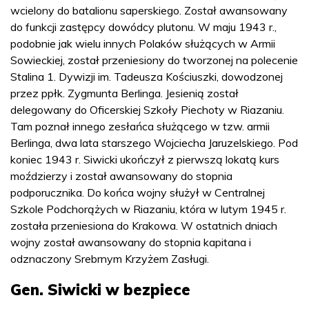
wcielony do batalionu saperskiego. Został awansowany
do funkcji zastępcy dowódcy plutonu. W maju 1943 r.,
podobnie jak wielu innych Polaków służących w Armii
Sowieckiej, został przeniesiony do tworzonej na polecenie
Stalina 1. Dywizji im. Tadeusza Kościuszki, dowodzonej
przez ppłk. Zygmunta Berlinga. Jesienią został
delegowany do Oficerskiej Szkoły Piechoty w Riazaniu.
Tam poznał innego zesłańca służącego w tzw. armii
Berlinga, dwa lata starszego Wojciecha Jaruzelskiego. Pod
koniec 1943 r. Siwicki ukończył z pierwszą lokatą kurs
moździerzy i został awansowany do stopnia
podporucznika. Do końca wojny służył w Centralnej
Szkole Podchorążych w Riazaniu, która w lutym 1945 r.
została przeniesiona do Krakowa. W ostatnich dniach
wojny został awansowany do stopnia kapitana i
odznaczony Srebrnym Krzyżem Zasługi.
Gen. Siwicki w bezpiece