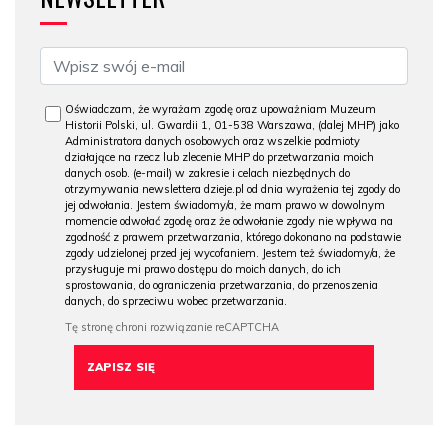
Oświadczam, że wyrażam zgodę oraz upoważniam Muzeum
Historii Polski, ul. Gwardii 1, 01-538 Warszawa, (dalej MHP) jako
Administratora danych osobowych oraz wszelkie podmioty
działające na rzecz lub zlecenie MHP do przetwarzania moich
danych osob. (e-mail) w zakresie i celach niezbędnych do
otrzymywania newslettera dzieje.pl od dnia wyrażenia tej zgody do
jej odwołania. Jestem świadomy/a, że mam prawo w dowolnym
momencie odwołać zgodę oraz że odwołanie zgody nie wpływa na
zgodność z prawem przetwarzania, którego dokonano na podstawie
zgody udzielonej przed jej wycofaniem. Jestem też świadomy/a, że
przysługuje mi prawo dostępu do moich danych, do ich
sprostowania, do ograniczenia przetwarzania, do przenoszenia
danych, do sprzeciwu wobec przetwarzania.