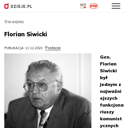
Stan wojenny
Przejdź
do
Florian Siwicki
treści
Postacie
PUBLIKACJA: 11.12.2021
Gen.
Florian
Siwicki
był
jednym z
najważni
ejszych
funkcjona
riuszy
komunist
ycznych