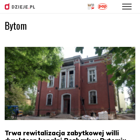
Bytom
Przejdź
do
treści
Trwa rewitalizacja zabytkowej willi