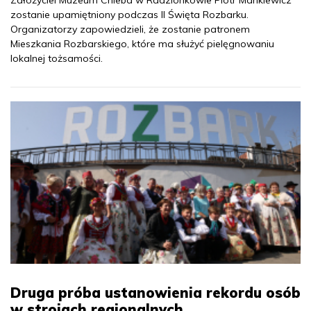
Założyciel Muzeum Chleba w Radzionkowie Piotr Mankiewicz
zostanie upamiętniony podczas II Święta Rozbarku.
Organizatorzy zapowiedzieli, że zostanie patronem
Mieszkania Rozbarskiego, które ma służyć pielęgnowaniu
lokalnej tożsamości.
Druga próba ustanowienia rekordu osób
w strojach regionalnych