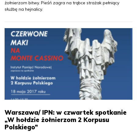
żołnierzom bitwy. Pieśń zagra na trąbce strażak pełniący
służbę na hejnalicy.
Warszawa/ IPN: w czwartek spotkanie
„W hołdzie żołnierzom 2 Korpusu
Polskiego”