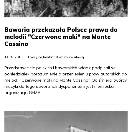
Bawaria przekazała Polsce prawa do
melodii "Czerwone maki" na Monte
Cassino
14.09.2015
Polacy na frontach II wojny światowej
Przedstawiciele polskich i bawarskich władz podpisali w
poniedziałek porozumienie o przeniesieniu praw autorskich do
melodii „Czerwone maki na Monte Cassino”. Od śmierci twórcy
muzyki do tego utworu, ich dysponentem jest niemiecka
organizacja GEMA.