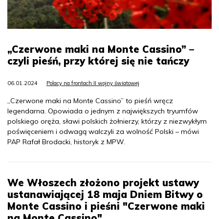
„Czerwone maki na Monte Cassino” –
czyli pieśń, przy której się nie tańczy
06.01.2024
Polacy na frontach II wojny światowej
„Czerwone maki na Monte Cassino” to pieśń wręcz
legendarna. Opowiada o jednym z największych tryumfów
polskiego oręża, sławi polskich żołnierzy, którzy z niezwykłym
poświęceniem i odwagą walczyli za wolność Polski – mówi
PAP Rafał Brodacki, historyk z MPW.
We Włoszech złożono projekt ustawy
ustanawiającej 18 maja Dniem Bitwy o
Monte Cassino i pieśni "Czerwone maki
na Monte Cassino"