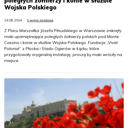
poległych żołnierzy i konie w służbie
Wojska Polskiego
16.08.2024
II wojna światowa
Z Placu Marszałka Józefa Piłsudskiego w Warszawie zniknęły
maki upamiętniające poległych żołnierzy polskich pod Monte
Cassino i konie w służbie Wojska Polskiego. Fundacja „Vivat
Polonia!” z Płocka i Stado Ogierów w Łącku, które
przygotowały oryginalną instalację, proszą by maki wróciły na
miejsce.