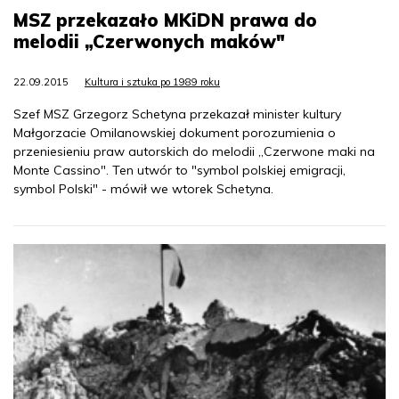
MSZ przekazało MKiDN prawa do
melodii „Czerwonych maków"
22.09.2015
Kultura i sztuka po 1989 roku
Szef MSZ Grzegorz Schetyna przekazał minister kultury
Małgorzacie Omilanowskiej dokument porozumienia o
przeniesieniu praw autorskich do melodii „Czerwone maki na
Monte Cassino". Ten utwór to "symbol polskiej emigracji,
symbol Polski" - mówił we wtorek Schetyna.