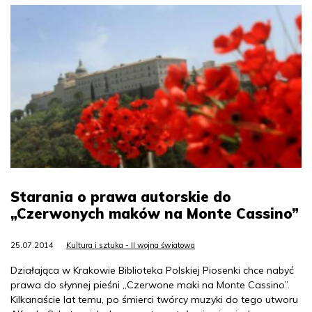
Starania o prawa autorskie do
„Czerwonych maków na Monte Cassino”
25.07.2014
Kultura i sztuka - II wojna światowa
Działająca w Krakowie Biblioteka Polskiej Piosenki chce nabyć
prawa do słynnej pieśni „Czerwone maki na Monte Cassino”.
Kilkanaście lat temu, po śmierci twórcy muzyki do tego utworu