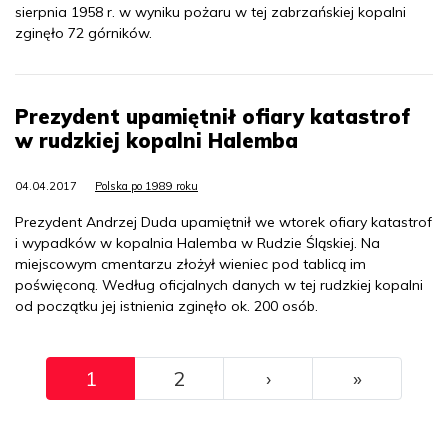
sierpnia 1958 r. w wyniku pożaru w tej zabrzańskiej kopalni
zginęło 72 górników.
Prezydent upamiętnił ofiary katastrof
w rudzkiej kopalni Halemba
04.04.2017
Polska po 1989 roku
Prezydent Andrzej Duda upamiętnił we wtorek ofiary katastrof
i wypadków w kopalnia Halemba w Rudzie Śląskiej. Na
miejscowym cmentarzu złożył wieniec pod tablicą im
poświęconą. Według oficjalnych danych w tej rudzkiej kopalni
od początku jej istnienia zginęło ok. 200 osób.
Pagination
››
Ostatni
1
2
›
»