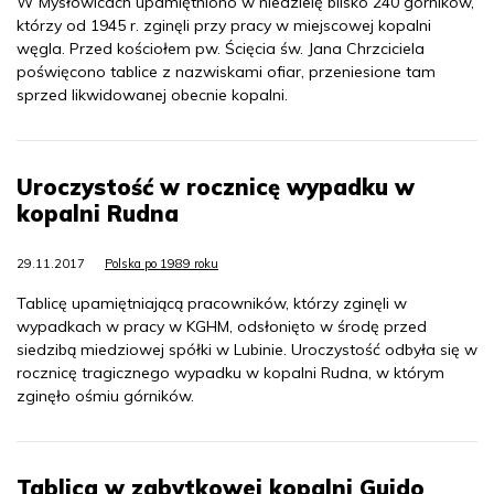
W Mysłowicach upamiętniono w niedzielę blisko 240 górników,
którzy od 1945 r. zginęli przy pracy w miejscowej kopalni
węgla. Przed kościołem pw. Ścięcia św. Jana Chrzciciela
poświęcono tablice z nazwiskami ofiar, przeniesione tam
sprzed likwidowanej obecnie kopalni.
Uroczystość w rocznicę wypadku w
kopalni Rudna
29.11.2017
Polska po 1989 roku
Tablicę upamiętniającą pracowników, którzy zginęli w
wypadkach w pracy w KGHM, odsłonięto w środę przed
siedzibą miedziowej spółki w Lubinie. Uroczystość odbyła się w
rocznicę tragicznego wypadku w kopalni Rudna, w którym
zginęło ośmiu górników.
Tablica w zabytkowej kopalni Guido