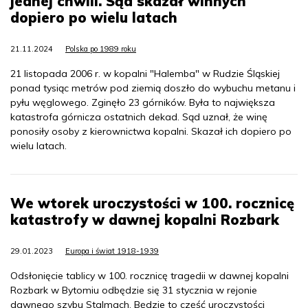
jednej chwili. Sąd skazał winnych
dopiero po wielu latach
21.11.2024
Polska po 1989 roku
21 listopada 2006 r. w kopalni "Halemba" w Rudzie Śląskiej
ponad tysiąc metrów pod ziemią doszło do wybuchu metanu i
pyłu węglowego. Zginęło 23 górników. Była to największa
katastrofa górnicza ostatnich dekad. Sąd uznał, że winę
ponosiły osoby z kierownictwa kopalni. Skazał ich dopiero po
wielu latach.
We wtorek uroczystości w 100. rocznicę
katastrofy w dawnej kopalni Rozbark
29.01.2023
Europa i świat 1918-1939
Odsłonięcie tablicy w 100. rocznicę tragedii w dawnej kopalni
Rozbark w Bytomiu odbędzie się 31 stycznia w rejonie
dawnego szybu Stalmach. Będzie to część uroczystości