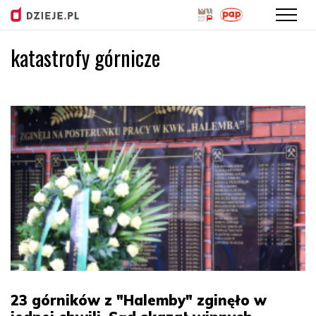
katastrofy górnicze
Przejdź
do
treści
23 górników z "Halemby" zginęło w