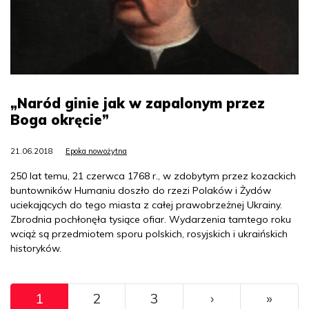
„Naród ginie jak w zapalonym przez
Boga okręcie”
21.06.2018
Epoka nowożytna
250 lat temu, 21 czerwca 1768 r., w zdobytym przez kozackich
buntowników Humaniu doszło do rzezi Polaków i Żydów
uciekających do tego miasta z całej prawobrzeżnej Ukrainy.
Zbrodnia pochłonęła tysiące ofiar. Wydarzenia tamtego roku
wciąż są przedmiotem sporu polskich, rosyjskich i ukraińskich
historyków.
Pagination
››
Ostat
1
2
3
›
»