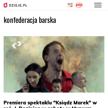
konfederacja barska
Przejdź
do
treści
Premiera spektaklu "Ksiądz Marek" w