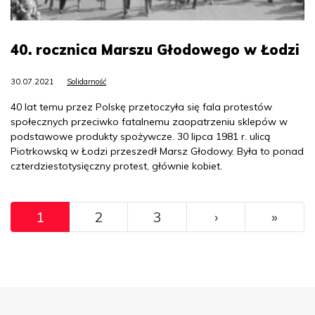
40. rocznica Marszu Głodowego w Łodzi
30.07.2021
Solidarność
40 lat temu przez Polskę przetoczyła się fala protestów
społecznych przeciwko fatalnemu zaopatrzeniu sklepów w
podstawowe produkty spożywcze. 30 lipca 1981 r. ulicą
Piotrkowską w Łodzi przeszedł Marsz Głodowy. Była to ponad
czterdziestotysięczny protest, głównie kobiet.
Pagination
››
Ostat
1
2
3
›
»