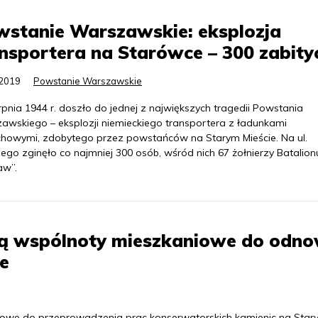
stanie Warszawskie: eksplozja
nsportera na Starówce – 300 zabity
.2019
Powstanie Warszawskie
rpnia 1944 r. doszło do jednej z największych tragedii Powstania
awskiego – eksplozji niemieckiego transportera z ładunkami
howymi, zdobytego przez powstańców na Starym Mieście. Na ul.
kiego zginęło co najmniej 300 osób, wśród nich 67 żołnierzy Batalion
aw”.
ją wspólnoty mieszkaniowe do odn
e
owe do przeprowadzenia prac konserwatorskich kamienic na Star