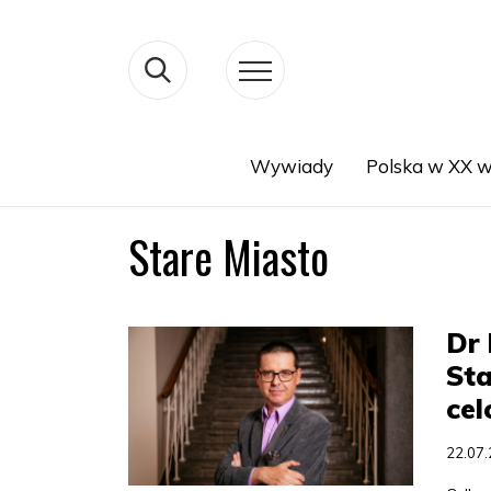
Wywiady
Polska w XX w
Search
Stare Miasto
Dr 
Sta
ce
22.07