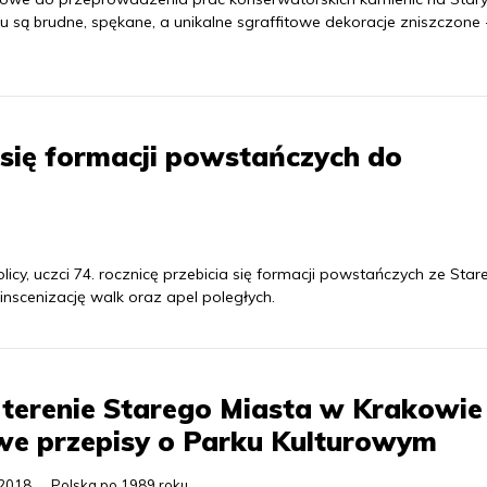
eku są brudne, spękane, a unikalne sgraffitowe dekoracje zniszczone 
 się formacji powstańczych do
olicy, uczci 74. rocznicę przebicia się formacji powstańczych ze Sta
nscenizację walk oraz apel poległych.
terenie Starego Miasta w Krakowie
we przepisy o Parku Kulturowym
.2018
Polska po 1989 roku