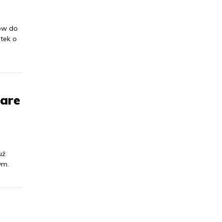
sów do
tek o
are
uż
ym.