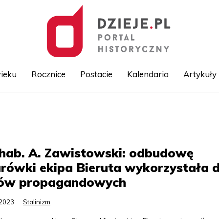
ieku
Rocznice
Postacie
Kalendaria
Artykuły
Przejdź
do
treści
hab. A. Zawistowski: odbudowę
rówki ekipa Bieruta wykorzystała 
lów propagandowych
.2023
Stalinizm