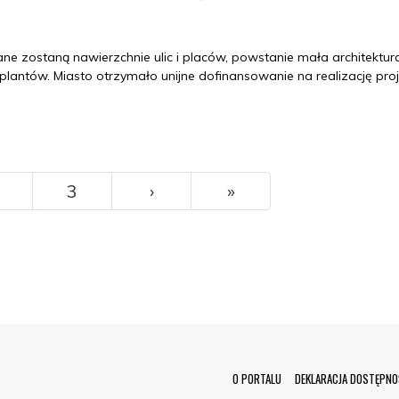
e zostaną nawierzchnie ulic i placów, powstanie mała architektur
antów. Miasto otrzymało unijne dofinansowanie na realizację proj
››
Ostatni
3
›
»
Menu Footer
O PORTALU
DEKLARACJA DOSTĘPNO