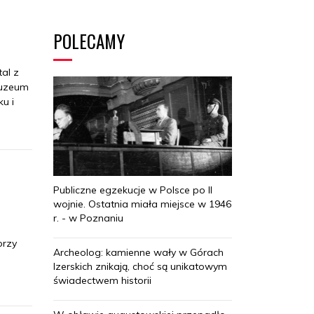
POLECAMY
tal z
Muzeum
u i
Publiczne egzekucje w Polsce po II
wojnie. Ostatnia miała miejsce w 1946
r. - w Poznaniu
przy
Archeolog: kamienne wały w Górach
Izerskich znikają, choć są unikatowym
świadectwem historii