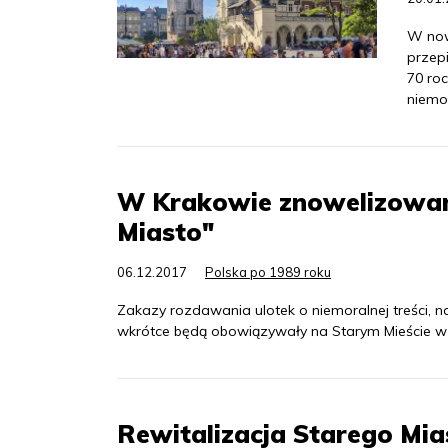
W now
przep
70 ro
niemor
W Krakowie znowelizowan
Miasto"
06.12.2017
Polska po 1989 roku
Zakazy rozdawania ulotek o niemoralnej treści,
wkrótce będą obowiązywały na Starym Mieście w 
Rewitalizacja Starego Mia