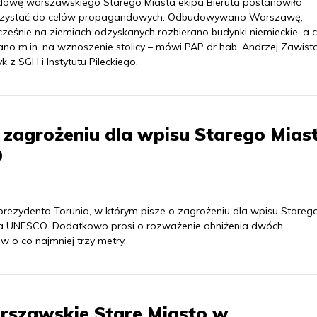
owę warszawskiego Starego Miasta ekipa Bieruta postanowiła
zystać do celów propagandowych. Odbudowywano Warszawę,
cześnie na ziemiach odzyskanych rozbierano budynki niemieckie, a 
ano m.in. na wznoszenie stolicy – mówi PAP dr hab. Andrzej Zawist
yk z SGH i Instytutu Pileckiego.
o zagrożeniu dla wpisu Starego Mias
O
 prezydenta Torunia, w którym pisze o zagrożeniu dla wpisu Stareg
twa UNESCO. Dodatkowo prosi o rozważenie obniżenia dwóch
w o co najmniej trzy metry.
rszawskie Stare Miasto w