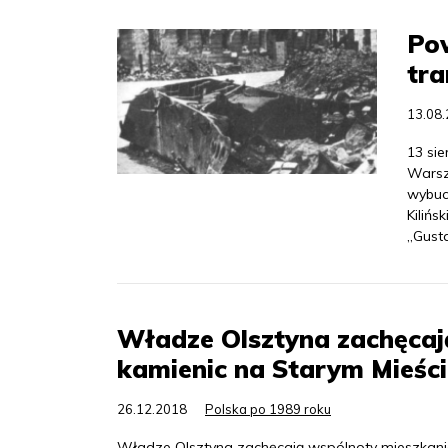
Pow
tra
13.08
13 sie
Warsz
wybuc
Kilińs
„Gust
Władze Olsztyna zachęca
kamienic na Starym Mieści
26.12.2018
Polska po 1989 roku
Władze Olsztyna zachęcają wspólnoty mieszkani