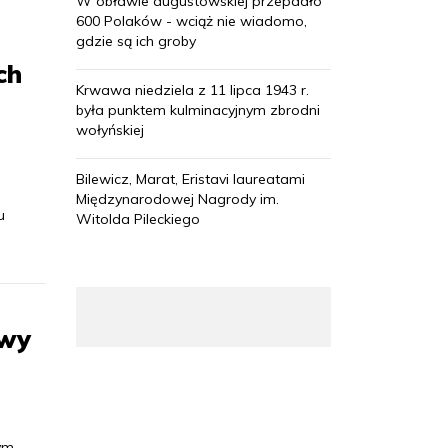
W obławie augustowskiej przepadło
600 Polaków - wciąż nie wiadomo,
gdzie są ich groby
ch
Krwawa niedziela z 11 lipca 1943 r.
była punktem kulminacyjnym zbrodni
wołyńskiej
Bilewicz, Marat, Eristavi laureatami
Międzynarodowej Nagrody im.
u
Witolda Pileckiego
owy
ym