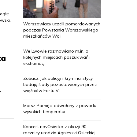
cegłę
owski,
Warszawiacy uczcili pomordowanych
podczas Powstania Warszawskiego
mieszkańców Woli
We Lwowie rozmawiano m.in. o
ta
kolejnych miejscach poszukiwań i
ekshumacji
Zobacz, jak policyjni kryminalistycy
badają ślady pozostawionych przez
więźniów Fortu VII
o
Marsz Pamięci odwołany z powodu
wysokich temperatur
Koncert novOsiecka z okazji 90.
rocznicy urodzin Agnieszki Osieckiej