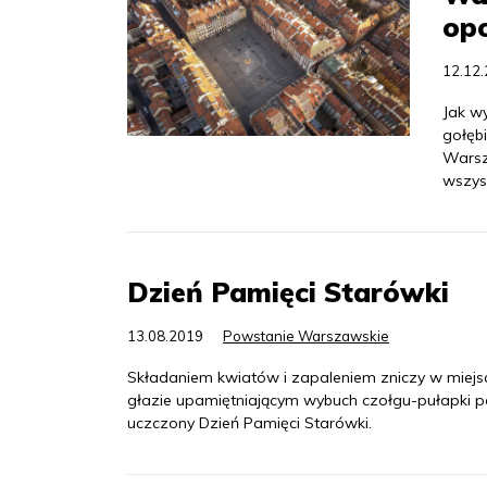
op
12.12
Jak wy
gołęb
Warsz
wszyst
Dzień Pamięci Starówki
13.08.2019
Powstanie Warszawskie
Składaniem kwiatów i zapaleniem zniczy w miejsc
głazie upamiętniającym wybuch czołgu-pułapki 
uczczony Dzień Pamięci Starówki.