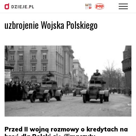
uzbrojenie Wojska Polskiego
Przejdź
do
treści
Przed II wojną rozmowy o kredytach na