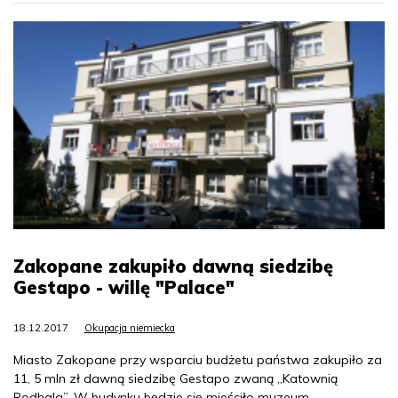
Zakopane zakupiło dawną siedzibę
Gestapo - willę "Palace"
18.12.2017
Okupacja niemiecka
Miasto Zakopane przy wsparciu budżetu państwa zakupiło za
11, 5 mln zł dawną siedzibę Gestapo zwaną „Katownią
Podhala”. W budynku będzie się mieściło muzeum