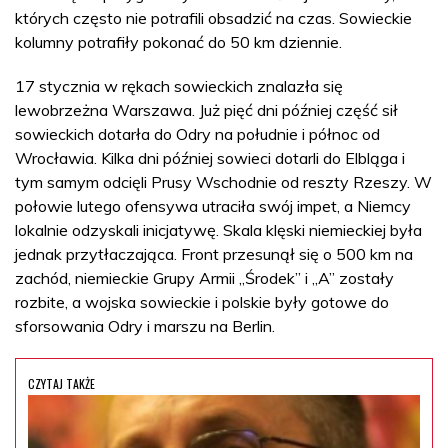
których często nie potrafili obsadzić na czas. Sowieckie
kolumny potrafiły pokonać do 50 km dziennie.
17 stycznia w rękach sowieckich znalazła się
lewobrzeżna Warszawa. Już pięć dni później część sił
sowieckich dotarła do Odry na południe i północ od
Wrocławia. Kilka dni później sowieci dotarli do Elbląga i
tym samym odcięli Prusy Wschodnie od reszty Rzeszy. W
połowie lutego ofensywa utraciła swój impet, a Niemcy
lokalnie odzyskali inicjatywę. Skala klęski niemieckiej była
jednak przytłaczająca. Front przesunął się o 500 km na
zachód, niemieckie Grupy Armii „Środek” i „A” zostały
rozbite, a wojska sowieckie i polskie były gotowe do
sforsowania Odry i marszu na Berlin.
CZYTAJ TAKŻE