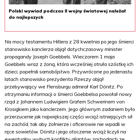
Polski wywiad podczas II wojny światowej należał
do najlepszych
Na mocy testamentu Hitlera z 28 kwietnia po jego śmierci
stanowisko kanclerza objął dotychczasowy minister
propagandy Joseph Goebbels. Wieczorem 1 maja
Goebbels wraz z żoną, która wcześniej otruła szóstkę ich
dzieci, popełnili samobójstwo. Przywrócone po jedenastu
latach stanowisko prezydenta Rzeszy objął
przebywający we Flensburgu admirał Karl Dönitz. Po
otrzymaniu informacji o śmierci Goebbelsa powołał nowy
rząd z Johannem Ludwigiem Grafem Schwerinem von
Krosigkiem jako kanclerzem. Jego głównym zadaniem było
przerzucenie jak największej części wciąż istniejących sił
na zachód, tak aby żołnierze i oficerowie nie wpadli w
ręce sowietów. Dönitz i jego otoczenie wciąż liczyli na
ewentualny wybuch konfliktu aliantów zachodnich ze