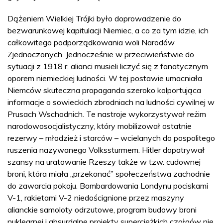
Dążeniem Wielkiej Trójki było doprowadzenie do
bezwarunkowej kapitulacji Niemiec, a co za tym idzie, ich
całkowitego podporządkowania woli Narodów
Zjednoczonych. Jednocześnie w przeciwieństwie do
sytuacji z 1918 r. alianci musieli liczyć się z fanatycznym
oporem niemieckiej ludności. W tej postawie umacniała
Niemców skuteczna propaganda szeroko kolportująca
informacje o sowieckich zbrodniach na ludności cywilnej w
Prusach Wschodnich. Te nastroje wykorzystywał reżim
narodowosocjalistyczny, który mobilizował ostatnie
rezerwy – młodzież i starców – wcielanych do pospolitego
ruszenia nazywanego Volkssturmem. Hitler dopatrywał
szansy na uratowanie Rzeszy także w tzw. cudownej
broni, która miała „przekonać” społeczeństwa zachodnie
do zawarcia pokoju. Bombardowania Londynu pociskami
V-1, rakietami V-2 niedoścignione przez maszyny
alianckie samoloty odrzutowe, program budowy broni
nuklearnej i absurdalne projekty superciężkich czołgów nie