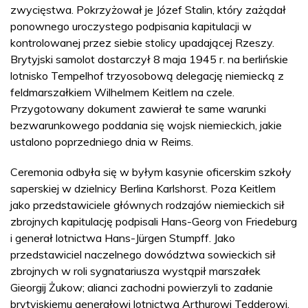
zwycięstwa. Pokrzyżował je Józef Stalin, który zażądał
ponownego uroczystego podpisania kapitulacji w
kontrolowanej przez siebie stolicy upadającej Rzeszy.
Brytyjski samolot dostarczył 8 maja 1945 r. na berlińskie
lotnisko Tempelhof trzyosobową delegację niemiecką z
feldmarszałkiem Wilhelmem Keitlem na czele.
Przygotowany dokument zawierał te same warunki
bezwarunkowego poddania się wojsk niemieckich, jakie
ustalono poprzedniego dnia w Reims.
Ceremonia odbyła się w byłym kasynie oficerskim szkoły
saperskiej w dzielnicy Berlina Karlshorst. Poza Keitlem
jako przedstawiciele głównych rodzajów niemieckich sił
zbrojnych kapitulację podpisali Hans-Georg von Friedeburg
i generał lotnictwa Hans-Jürgen Stumpff. Jako
przedstawiciel naczelnego dowództwa sowieckich sił
zbrojnych w roli sygnatariusza wystąpił marszałek
Gieorgij Żukow; alianci zachodni powierzyli to zadanie
brytyjskiemu generałowi lotnictwa Arthurowi Tedderowi.