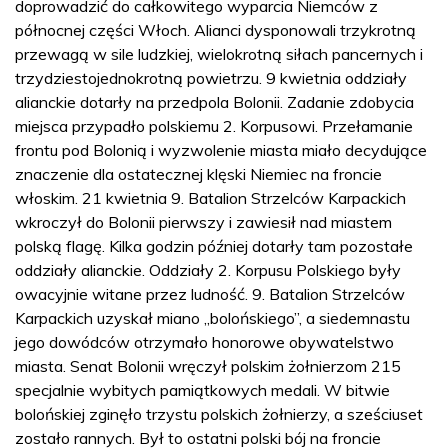
doprowadzić do całkowitego wyparcia Niemców z
północnej części Włoch. Alianci dysponowali trzykrotną
przewagą w sile ludzkiej, wielokrotną siłach pancernych i
trzydziestojednokrotną powietrzu. 9 kwietnia oddziały
alianckie dotarły na przedpola Bolonii. Zadanie zdobycia
miejsca przypadło polskiemu 2. Korpusowi. Przełamanie
frontu pod Bolonią i wyzwolenie miasta miało decydujące
znaczenie dla ostatecznej klęski Niemiec na froncie
włoskim. 21 kwietnia 9. Batalion Strzelców Karpackich
wkroczył do Bolonii pierwszy i zawiesił nad miastem
polską flagę. Kilka godzin później dotarły tam pozostałe
oddziały alianckie. Oddziały 2. Korpusu Polskiego były
owacyjnie witane przez ludność. 9. Batalion Strzelców
Karpackich uzyskał miano „bolońskiego”, a siedemnastu
jego dowódców otrzymało honorowe obywatelstwo
miasta. Senat Bolonii wręczył polskim żołnierzom 215
specjalnie wybitych pamiątkowych medali. W bitwie
bolońskiej zginęło trzystu polskich żołnierzy, a sześciuset
zostało rannych. Był to ostatni polski bój na froncie