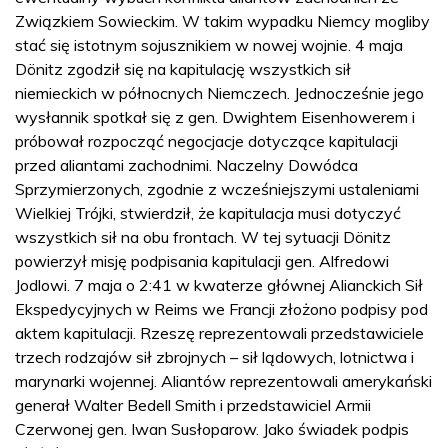
Związkiem Sowieckim. W takim wypadku Niemcy mogliby
stać się istotnym sojusznikiem w nowej wojnie. 4 maja
Dönitz zgodził się na kapitulację wszystkich sił
niemieckich w północnych Niemczech. Jednocześnie jego
wysłannik spotkał się z gen. Dwightem Eisenhowerem i
próbował rozpocząć negocjacje dotyczące kapitulacji
przed aliantami zachodnimi. Naczelny Dowódca
Sprzymierzonych, zgodnie z wcześniejszymi ustaleniami
Wielkiej Trójki, stwierdził, że kapitulacja musi dotyczyć
wszystkich sił na obu frontach. W tej sytuacji Dönitz
powierzył misję podpisania kapitulacji gen. Alfredowi
Jodlowi. 7 maja o 2:41 w kwaterze głównej Alianckich Sił
Ekspedycyjnych w Reims we Francji złożono podpisy pod
aktem kapitulacji. Rzeszę reprezentowali przedstawiciele
trzech rodzajów sił zbrojnych – sił lądowych, lotnictwa i
marynarki wojennej. Aliantów reprezentowali amerykański
generał Walter Bedell Smith i przedstawiciel Armii
Czerwonej gen. Iwan Susłoparow. Jako świadek podpis