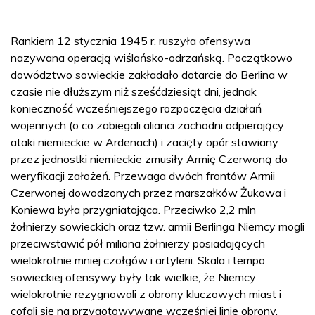
Rankiem 12 stycznia 1945 r. ruszyła ofensywa
nazywana operacją wiślańsko-odrzańską. Początkowo
dowództwo sowieckie zakładało dotarcie do Berlina w
czasie nie dłuższym niż sześćdziesiąt dni, jednak
konieczność wcześniejszego rozpoczęcia działań
wojennych (o co zabiegali alianci zachodni odpierający
ataki niemieckie w Ardenach) i zacięty opór stawiany
przez jednostki niemieckie zmusiły Armię Czerwoną do
weryfikacji założeń. Przewaga dwóch frontów Armii
Czerwonej dowodzonych przez marszałków Żukowa i
Koniewa była przygniatająca. Przeciwko 2,2 mln
żołnierzy sowieckich oraz tzw. armii Berlinga Niemcy mogli
przeciwstawić pół miliona żołnierzy posiadających
wielokrotnie mniej czołgów i artylerii. Skala i tempo
sowieckiej ofensywy były tak wielkie, że Niemcy
wielokrotnie rezygnowali z obrony kluczowych miast i
cofali się na przygotowywane wcześniej linie obrony,