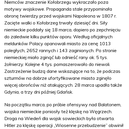
Niemców znaczenie Kołobrzegu wykraczało poza
motywy wojskowe. Propaganda stale przypominała
obronę twierdzy przed wojskami Napoleona w 1807 r.
Zacięte walki o Kołobrzeg trwały dziesięć dni. Siły
niemieckie poddały się 18 marca, dopiero po zepchnięciu
do zaledwie kilku punktów oporu. Według oficjalnych
meldunków Polacy opanowali miasto za cenę 1013
poległych, 2652 rannych i 143 zaginionych. Po stronie
niemieckiej miało zginąć lub odnieść rany ok. 5 tys.
żołnierzy. Kolejne 4 tys. pomaszerowało do niewoli.
Zastrzeżenie budzą dane wskazujące na to, że podczas
szturmów na dobrze ufortyfikowane miasto zginęło
więcej obrońców niż atakujących. 28 marca upadła także
Gdynia, a trzy dni później Gdańsk.
Na początku marca, po próbie ofensywy nad Balatonem,
wojska niemieckie poniosły też klęskę na Węgrzech.
Droga na Wiedeń dla wojsk sowieckich była otwarta.
Hitler za klęskę operacji „Wiosenne przebudzenie” obwinił