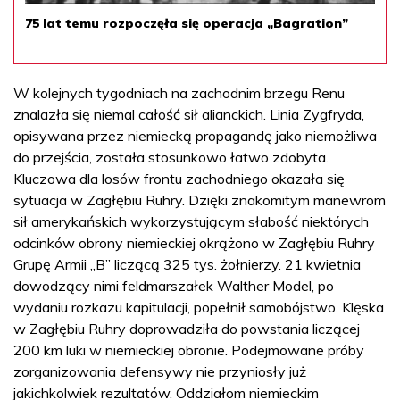
75 lat temu rozpoczęła się operacja „Bagration”
W kolejnych tygodniach na zachodnim brzegu Renu
znalazła się niemal całość sił alianckich. Linia Zygfryda,
opisywana przez niemiecką propagandę jako niemożliwa
do przejścia, została stosunkowo łatwo zdobyta.
Kluczowa dla losów frontu zachodniego okazała się
sytuacja w Zagłębiu Ruhry. Dzięki znakomitym manewrom
sił amerykańskich wykorzystującym słabość niektórych
odcinków obrony niemieckiej okrążono w Zagłębiu Ruhry
Grupę Armii „B” liczącą 325 tys. żołnierzy. 21 kwietnia
dowodzący nimi feldmarszałek Walther Model, po
wydaniu rozkazu kapitulacji, popełnił samobójstwo. Klęska
w Zagłębiu Ruhry doprowadziła do powstania liczącej
200 km luki w niemieckiej obronie. Podejmowane próby
zorganizowania defensywy nie przyniosły już
jakichkolwiek rezultatów. Oddziałom niemieckim