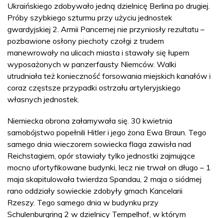
Ukraińskiego zdobywało jedną dzielnicę Berlina po drugiej.
Próby szybkiego szturmu przy użyciu jednostek
gwardyjskiej 2. Armii Pancernej nie przyniosły rezultatu –
pozbawione osłony piechoty czołgi z trudem
manewrowały na ulicach miasta i stawały się łupem
wyposażonych w panzerfausty Niemców. Walki
utrudniała też konieczność forsowania miejskich kanałów i
coraz częstsze przypadki ostrzału artyleryjskiego
własnych jednostek.
Niemiecka obrona załamywała się. 30 kwietnia
samobójstwo popełnili Hitler i jego żona Ewa Braun. Tego
samego dnia wieczorem sowiecka flaga zawisła nad
Reichstagiem, opór stawiały tylko jednostki zajmujące
mocno ufortyfikowane budynki, lecz nie trwał on długo – 1
maja skapitulowała twierdza Spandau, 2 maja o siódmej
rano oddziały sowieckie zdobyły gmach Kancelarii
Rzeszy. Tego samego dnia w budynku przy
Schulenburgring 2 w dzielnicy Tempelhof, w którym