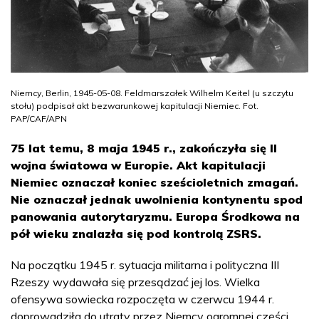
Niemcy, Berlin, 1945-05-08. Feldmarszałek Wilhelm Keitel (u szczytu
stołu) podpisał akt bezwarunkowej kapitulacji Niemiec. Fot.
PAP/CAF/APN
75 lat temu, 8 maja 1945 r., zakończyła się II
wojna światowa w Europie. Akt kapitulacji
Niemiec oznaczał koniec sześcioletnich zmagań.
Nie oznaczał jednak uwolnienia kontynentu spod
panowania autorytaryzmu. Europa Środkowa na
pół wieku znalazła się pod kontrolą ZSRS.
Na początku 1945 r. sytuacja militarna i polityczna III
Rzeszy wydawała się przesądzać jej los. Wielka
ofensywa sowiecka rozpoczęta w czerwcu 1944 r.
doprowadziła do utraty przez Niemcy ogromnej części