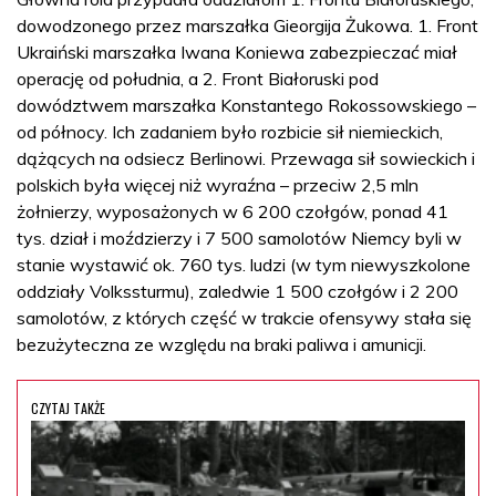
dowodzonego przez marszałka Gieorgija Żukowa. 1. Front
Ukraiński marszałka Iwana Koniewa zabezpieczać miał
operację od południa, a 2. Front Białoruski pod
dowództwem marszałka Konstantego Rokossowskiego –
od północy. Ich zadaniem było rozbicie sił niemieckich,
dążących na odsiecz Berlinowi. Przewaga sił sowieckich i
polskich była więcej niż wyraźna – przeciw 2,5 mln
żołnierzy, wyposażonych w 6 200 czołgów, ponad 41
tys. dział i moździerzy i 7 500 samolotów Niemcy byli w
stanie wystawić ok. 760 tys. ludzi (w tym niewyszkolone
oddziały Volkssturmu), zaledwie 1 500 czołgów i 2 200
samolotów, z których część w trakcie ofensywy stała się
bezużyteczna ze względu na braki paliwa i amunicji.
CZYTAJ TAKŻE