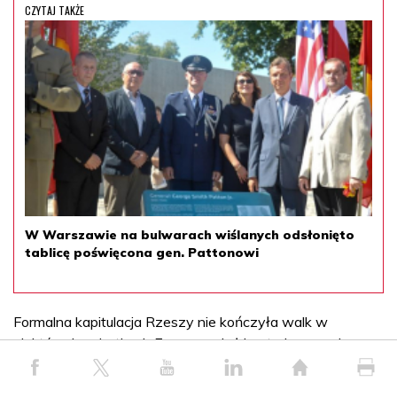
CZYTAJ TAKŻE
W Warszawie na bulwarach wiślanych odsłonięto
tablicę poświęcona gen. Pattonowi
Formalna kapitulacja Rzeszy nie kończyła walk w
niektórych zakątkach Europy wciąż kontrolowanych
przez resztki sił Wehrmachtu i SS. W Czechach Niemcy
dysponowali wciąż blisko milionem żołnierzy pod