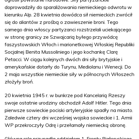
doprowadziły do sparaliżowania niemieckiego odwrotu w
kierunku Alp. 28 kwietnia dowódca sił niemieckich zwrócił
się do aliantów z prośbą o zawieszenie broni. Tego
samego dnia włoscy partyzanci rozstrzelali uciekającego
w stronę granicy ze Szwajcarią byłego przywódcę
faszystowskich Włoch i marionetkowej Włoskiej Republiki
Socjalnej Benita Mussoliniego i jego kochankę Clarę
Petacci. W ciągu kolejnych dwóch dni siły brytyjskie i
amerykańskie dotarły do Turynu, Mediolanu i Wenecji. Do
2 maja wszystkie niemieckie siły w północnych Włoszech
złożyły broń.
20 kwietnia 1945 r. w bunkrze pod Kancelarią Rzeszy
swoje ostatnie urodziny obchodził Adolf Hitler. Tego dnia
pierwsze sowieckie pociski artyleryjskie spadły na miasto.
Zaledwie cztery dni wcześniej wojska sowieckie i 1. Armii
WP przekroczyły Odrę i przełamały niemiecką obronę.
Główna rola przypadła oddziałom 1. Frontu Białoruskiego,