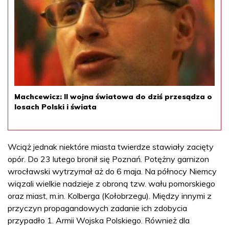
Machcewicz: II wojna światowa do dziś przesądza o
losach Polski i świata
Wciąż jednak niektóre miasta twierdze stawiały zacięty
opór. Do 23 lutego bronił się Poznań. Potężny garnizon
wrocławski wytrzymał aż do 6 maja. Na północy Niemcy
wiązali wielkie nadzieje z obroną tzw. wału pomorskiego
oraz miast, m.in. Kolberga (Kołobrzegu). Między innymi z
przyczyn propagandowych zadanie ich zdobycia
przypadło 1. Armii Wojska Polskiego. Również dla