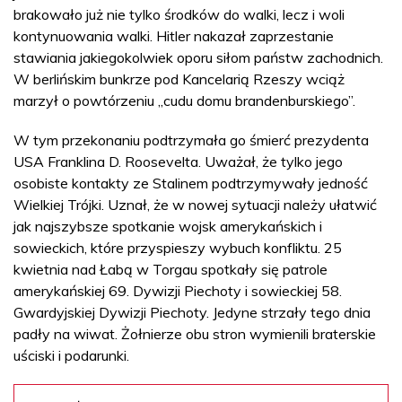
brakowało już nie tylko środków do walki, lecz i woli
kontynuowania walki. Hitler nakazał zaprzestanie
stawiania jakiegokolwiek oporu siłom państw zachodnich.
W berlińskim bunkrze pod Kancelarią Rzeszy wciąż
marzył o powtórzeniu „cudu domu brandenburskiego”.
W tym przekonaniu podtrzymała go śmierć prezydenta
USA Franklina D. Roosevelta. Uważał, że tylko jego
osobiste kontakty ze Stalinem podtrzymywały jedność
Wielkiej Trójki. Uznał, że w nowej sytuacji należy ułatwić
jak najszybsze spotkanie wojsk amerykańskich i
sowieckich, które przyspieszy wybuch konfliktu. 25
kwietnia nad Łabą w Torgau spotkały się patrole
amerykańskiej 69. Dywizji Piechoty i sowieckiej 58.
Gwardyjskiej Dywizji Piechoty. Jedyne strzały tego dnia
padły na wiwat. Żołnierze obu stron wymienili braterskie
uściski i podarunki.