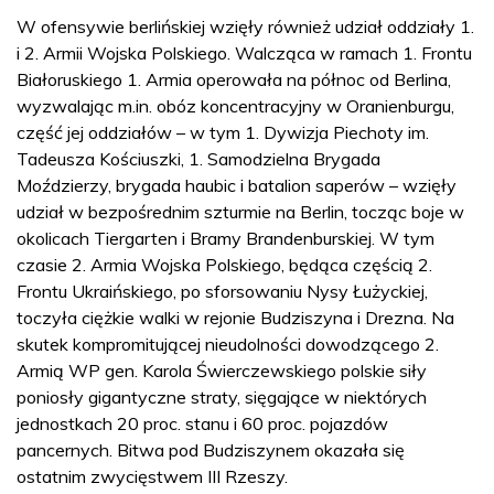
W ofensywie berlińskiej wzięły również udział oddziały 1.
i 2. Armii Wojska Polskiego. Walcząca w ramach 1. Frontu
Białoruskiego 1. Armia operowała na północ od Berlina,
wyzwalając m.in. obóz koncentracyjny w Oranienburgu,
część jej oddziałów – w tym 1. Dywizja Piechoty im.
Tadeusza Kościuszki, 1. Samodzielna Brygada
Moździerzy, brygada haubic i batalion saperów – wzięły
udział w bezpośrednim szturmie na Berlin, tocząc boje w
okolicach Tiergarten i Bramy Brandenburskiej. W tym
czasie 2. Armia Wojska Polskiego, będąca częścią 2.
Frontu Ukraińskiego, po sforsowaniu Nysy Łużyckiej,
toczyła ciężkie walki w rejonie Budziszyna i Drezna. Na
skutek kompromitującej nieudolności dowodzącego 2.
Armią WP gen. Karola Świerczewskiego polskie siły
poniosły gigantyczne straty, sięgające w niektórych
jednostkach 20 proc. stanu i 60 proc. pojazdów
pancernych. Bitwa pod Budziszynem okazała się
ostatnim zwycięstwem III Rzeszy.