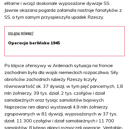
elitarne i wciąż doskonale wyposażone dywizje SS.
Jawnie okazana pogarda załamała nastroje fanatyków z
SS, a tym samym przyspieszyła upadek Rzeszy.
OGLĄDAJ RÓWNIEŻ
Operacja berlińska 1945
Po klęsce ofensywy w Ardenach sytuacja na froncie
zachodnim była dla wojsk niemieckich rozpaczliwa. Siły
obrońców zachodnich rubieży Rzeszy liczyły
równowartość ok. 37 dywizji, w tym pięć pancernych, 1,8
mln żołnierzy, 39 tys. dział, 2 tys. czołgów i dział
samobieżnych oraz tysiąc samolotów bojowych.
Naprzeciw nim alianci wystawali 4,9 mln żołnierzy
zgrupowanych w 81 dywizji, wyposażonych w 37 tys.
dział, 11 300 czołgów i dział samobieżnych i 11 700
samolotów. 8 lutego alianci rozpoczęli operację „Veritable-