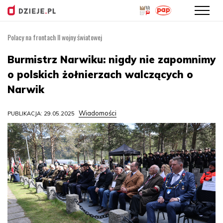
Polacy na frontach II wojny światowej
Przejdź
do
Burmistrz Narwiku: nigdy nie zapomnimy
treści
o polskich żołnierzach walczących o
Narwik
Wiadomości
PUBLIKACJA: 29.05.2025