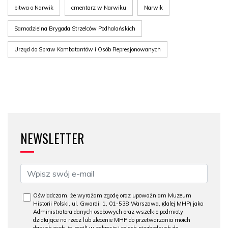
bitwa o Narwik
cmentarz w Narwiku
Narwik
Samodzielna Brygada Strzelców Podhalańskich
Urząd do Spraw Kombatantów i Osób Represjonowanych
NEWSLETTER
Oświadczam, że wyrażam zgodę oraz upoważniam Muzeum
Historii Polski, ul. Gwardii 1, 01-538 Warszawa, (dalej MHP) jako
Administratora danych osobowych oraz wszelkie podmioty
działające na rzecz lub zlecenie MHP do przetwarzania moich
danych osob. (e-mail) w zakresie i celach niezbędnych do