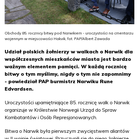
Obchody 85. rocznicy bitwy pod Narwikiem - uroczystości na cmentarzu
wojennym w miejscowości Hakvik, fot. PAP/Albert Zawada
Udział polskich żołnierzy w walkach o Narwik dla
współczesnych mieszkańców miasta jest bardzo
ważnym elementem pamięci. W każdą rocznicę
bitwy o tym myślimy, nigdy o tym nie zapomnimy
- powiedział PAP burmistrz Narwiku Rune
Edvardsen.
Uroczystości upamiętniające 85. rocznicę walk o Narwik
organizuje w Królestwie Norwegii Urząd do Spraw
Kombatantów i Osób Represjonowanych.
Bitwa o Narwik była pierwszym zwycięstwem aliantów
w II wojnie światowej. Przyczynili się do niego żołnierze