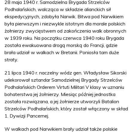
28 maja 1940 r. Samodzielna Brygada Strzelców
Podhalańskich, walcząca w składzie alianckich sił
ekspedycyjnych, zdobyła Narwik. Bitwa pod Narwikiem
była pierwszym i niezwykle istotnym dla morale polskich
żołnierzy zwycięstwem od zakończenia walk obronnych
w 1939 roku. Na początku czerwca 1940 roku Brygada
została ewakuowana drogą morską do Francji, gdzie
brała udział w walkach w Bretanii. Poniosła tam duże
straty.
21 lipca 1940 r. naczelny wódz gen. Władysław Sikorski
udekorował sztandar Samodzielnej Brygady Strzelców
Podhalańskich Orderem Virtuti Militari V klasy w uznaniu
bohaterstwa jej żołnierzy. Miesiąc później jednostka
została rozwiązana, a jej żołnierze utworzyli Batalion
Strzelców Podhalańskich, który został włączony w skład
1. Dywizji Pancernej.
W walkach pod Narwikiem brały udział także polskie