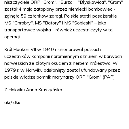
niszczyciele ORP "Grom", "Burza" i "Błyskawica". "Grom"
został 4 maja zatopiony przez niemiecki bombowiec -
zginęło 59 członków załogi. Polskie statki pasażerskie
MS "Chrobry", MS "Batory" i MS "Sobieski" – jako
transportowce wojska – również uczestniczyły w tej
operacji.
Król Haakon VII w 1940 r. uhonorował polskich
uczestników kampanii naramiennym sznurem w barwach
norweskich ze złotym okuciem z herbem Królestwa. W
1979 r. w Narwiku odsłonięty został ufundowany przez
polskie władze pomnik marynarzy ORP "Grom".(PAP)
Z Hakviku Anna Kruszyńska
akr/ dki/