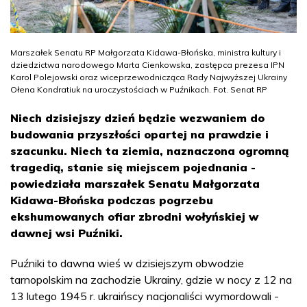
Marszałek Senatu RP Małgorzata Kidawa-Błońska, ministra kultury i
dziedzictwa narodowego Marta Cienkowska, zastępca prezesa IPN
Karol Polejowski oraz wiceprzewodnicząca Rady Najwyższej Ukrainy
Ołena Kondratiuk na uroczystościach w Puźnikach. Fot. Senat RP
Niech dzisiejszy dzień będzie wezwaniem do
budowania przyszłości opartej na prawdzie i
szacunku. Niech ta ziemia, naznaczona ogromną
tragedią, stanie się miejscem pojednania -
powiedziała marszałek Senatu Małgorzata
Kidawa-Błońska podczas pogrzebu
ekshumowanych ofiar zbrodni wołyńskiej w
dawnej wsi Puźniki.
Puźniki to dawna wieś w dzisiejszym obwodzie
tarnopolskim na zachodzie Ukrainy, gdzie w nocy z 12 na
13 lutego 1945 r. ukraińscy nacjonaliści wymordowali -