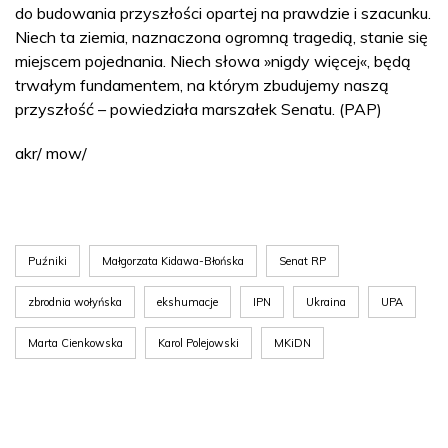
do budowania przyszłości opartej na prawdzie i szacunku.
Niech ta ziemia, naznaczona ogromną tragedią, stanie się
miejscem pojednania. Niech słowa »nigdy więcej«, będą
trwałym fundamentem, na którym zbudujemy naszą
przyszłość – powiedziała marszałek Senatu. (PAP)
akr/ mow/
Puźniki
Małgorzata Kidawa-Błońska
Senat RP
zbrodnia wołyńska
ekshumacje
IPN
Ukraina
UPA
Marta Cienkowska
Karol Polejowski
MKiDN