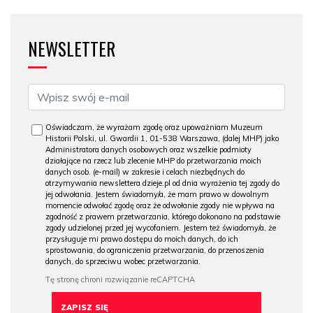
NEWSLETTER
Oświadczam, że wyrażam zgodę oraz upoważniam Muzeum
Historii Polski, ul. Gwardii 1, 01-538 Warszawa, (dalej MHP) jako
Administratora danych osobowych oraz wszelkie podmioty
działające na rzecz lub zlecenie MHP do przetwarzania moich
danych osob. (e-mail) w zakresie i celach niezbędnych do
otrzymywania newslettera dzieje.pl od dnia wyrażenia tej zgody do
jej odwołania. Jestem świadomy/a, że mam prawo w dowolnym
momencie odwołać zgodę oraz że odwołanie zgody nie wpływa na
zgodność z prawem przetwarzania, którego dokonano na podstawie
zgody udzielonej przed jej wycofaniem. Jestem też świadomy/a, że
przysługuje mi prawo dostępu do moich danych, do ich
sprostowania, do ograniczenia przetwarzania, do przenoszenia
danych, do sprzeciwu wobec przetwarzania.