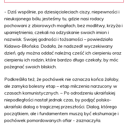
- Dziś wspólnie, po dziesięcioleciach ciszy, niepewności i
nieukojonego bólu, jesteśmy tu, gdzie nasi rodacy
pochowani z zbiorowych mogiłach, bez modlitwy, krzyża i
upamiętnienia, czekali na odzyskanie swoich imion i
nazwisk. Swojej godności i tożsamości – powiedziała
Kidawa-Błońska. Dodała, że nadszedł wyczekiwany
dzień, gdy można oddać należną cześć ich cierpieniu oraz
cierpieniu ich rodzin, które bardzo długo czekały, by móc
pożegnać swoich bliskich.
Podkreśliła też, że pochówek nie oznacza końca żałoby,
ale zamyka bolesny etap – etap milczenia narzucony w
czasach komunistycznych. – Po odrodzeniu ukraińskiej
niepodległości nastał jednak czas, by podjąć polsko-
ukraiński dialog o tragicznej przeszłości. Dialog, którego
początkiem, ale i fundamentem muszą być ekshumacje i
pochówek pomordowanych ofiar - zaznaczyła.