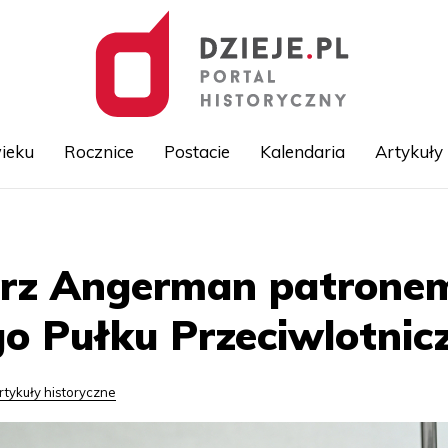
ieku
Rocznice
Postacie
Kalendaria
Artykuły
Przejdź
do
treści
erz Angerman patronem
go Pułku Przeciwlotnic
rtykuły historyczne