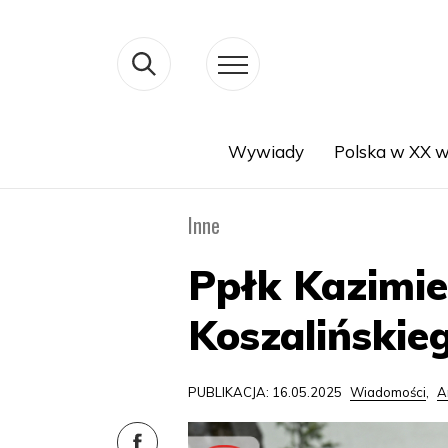
Wywiady
Polska w XX w
Search
Inne
Ppłk Kazimi
Koszalińskie
PUBLIKACJA: 16.05.2025
Wiadomości
,
A