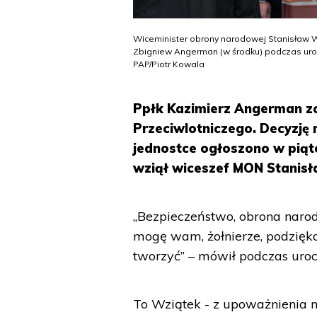
Wiceminister obrony narodowej Stanisław W
Zbigniew Angerman (w środku) podczas urocz
PAP/Piotr Kowala
Ppłk Kazimierz Angerman zo
Przeciwlotniczego. Decyzję 
jednostce ogłoszono w piąt
wziął wiceszef MON Stanisł
„Bezpieczeństwo, obrona narodo
mogę wam, żołnierze, podziękow
tworzyć” – mówił podczas uroc
To Wziątek - z upoważnienia m