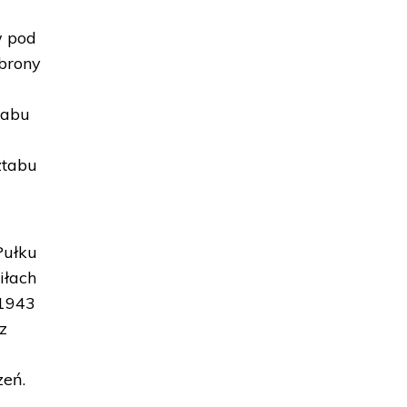
w pod
obrony
tabu
ztabu
Pułku
iłach
 1943
z
zeń.