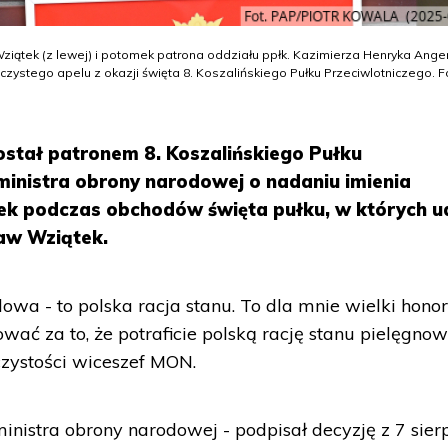
ziątek (z lewej) i potomek patrona oddziału ppłk. Kazimierza Henryka Ang
ystego apelu z okazji święta 8. Koszalińskiego Pułku Przeciwlotniczego. F
stał patronem 8. Koszalińskiego Pułku
ministra obrony narodowej o nadaniu imienia
ek podczas obchodów święta pułku, w których u
aw Wziątek.
wa - to polska racja stanu. To dla mnie wielki honor
ać za to, że potraficie polską rację stanu pielęgnow
zystości wiceszef MON.
inistra obrony narodowej - podpisał decyzję z 7 sier