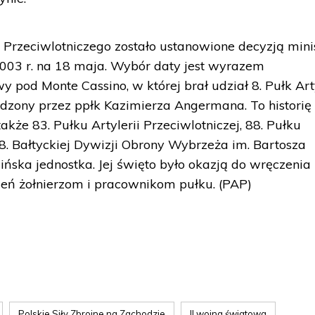
u Przeciwlotniczego zostało ustanowione decyzją mini
003 r. na 18 maja. Wybór daty jest wyrazem
y pod Monte Cassino, w której brał udział 8. Pułk Arty
odzony przez ppłk Kazimierza Angermana. To historię 
akże 83. Pułku Artylerii Przeciwlotniczej, 88. Pułku
z 8. Bałtyckiej Dywizji Obrony Wybrzeża im. Bartosza
ińska jednostka. Jej święto było okazją do wręczenia
eń żołnierzom i pracownikom pułku. (PAP)
Polskie Siły Zbrojne na Zachodzie
II wojna światowa