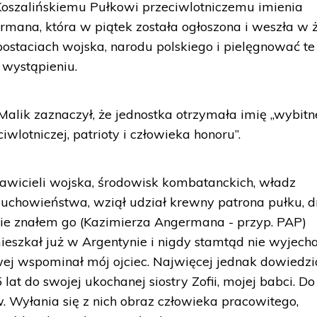
Koszalińskiemu Pułkowi przeciwlotniczemu imienia
rmana, która w piątek została ogłoszona i weszła w ż
ostaciach wojska, narodu polskiego i pielęgnować te
 wystąpieniu.
alik zaznaczył, że jednostka otrzymała imię „wybit
iwlotniczej, patrioty i człowieka honoru”.
tawicieli wojska, środowisk kombatanckich, władz
 duchowieństwa, wziął udział krewny patrona pułku, d
ie znałem go (Kazimierza Angermana - przyp. PAP)
mieszkał już w Argentynie i nigdy stamtąd nie wyjecha
owej wspominał mój ojciec. Najwięcej jednak dowiedz
35 lat do swojej ukochanej siostry Zofii, mojej babci. Do
w. Wyłania się z nich obraz człowieka pracowitego,