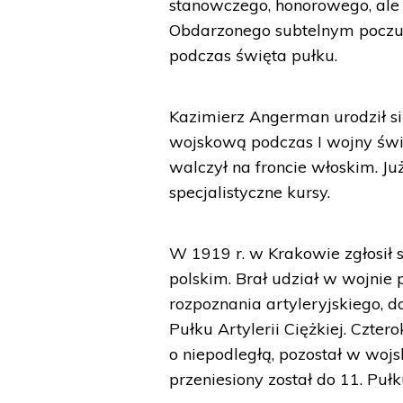
stanowczego, honorowego, ale 
Obdarzonego subtelnym poczu
podczas święta pułku.
Kazimierz Angerman urodził si
wojskową podczas I wojny świa
walczył na froncie włoskim. Ju
specjalistyczne kursy.
W 1919 r. w Krakowie zgłosił 
polskim. Brał udział w wojnie p
rozpoznania artyleryjskiego, d
Pułku Artylerii Ciężkiej. Czte
o niepodległą, pozostał w wojsk
przeniesiony został do 11. Puł