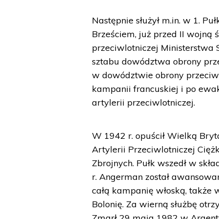
Następnie służył m.in. w 1. Puł
Brześciem, już przed II wojn
przeciwlotniczej Ministerstw
sztabu dowództwa obrony przec
w dowództwie obrony przeciwl
kampanii francuskiej i po ewaku
artylerii przeciwlotniczej.
W 1942 r. opuścił Wielką Bryta
Artylerii Przeciwlotniczej Cięż
Zbrojnych. Pułk wszedł w skł
r. Angerman został awansowan
całą kampanię włoską, także 
Bolonię. Za wierną służbę otrz
Zmarł 29 maja 1982 w Argent