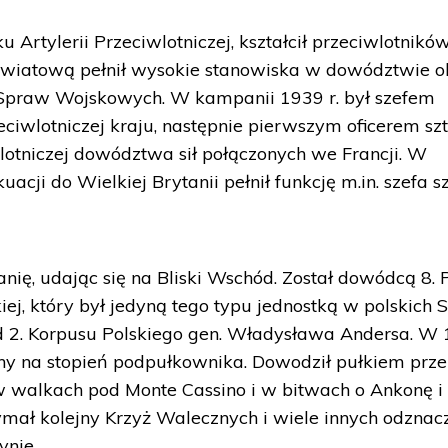
ku Artylerii Przeciwlotniczej, kształcił przeciwlotnikó
ą światową pełnił wysokie stanowiska w dowództwie 
a Spraw Wojskowych. W kampanii 1939 r. był szefem
iwlotniczej kraju, następnie pierwszym oficerem sz
otniczej dowództwa sił połączonych we Francji. W
acji do Wielkiej Brytanii pełnił funkcję m.in. szefa s
nię, udając się na Bliski Wschód. Został dowódcą 8. 
kiej, który był jedyną tego typu jednostką w polskich S
ad 2. Korpusu Polskiego gen. Władysława Andersa. W
y na stopień podpułkownika. Dowodził pułkiem prze
w walkach pod Monte Cassino i w bitwach o Ankonę i
ymał kolejny Krzyż Walecznych i wiele innych odznac
ynie.