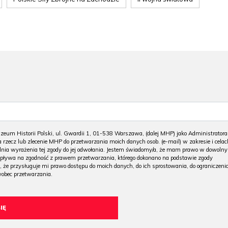
m Historii Polski, ul. Gwardii 1, 01-538 Warszawa, (dalej MHP) jako Administratora
 rzecz lub zlecenie MHP do przetwarzania moich danych osob. (e-mail) w zakresie i celac
 dnia wyrażenia tej zgody do jej odwołania. Jestem świadomy/a, że mam prawo w dowoln
wpływa na zgodność z prawem przetwarzania, którego dokonano na podstawie zgody
, że przysługuje mi prawo dostępu do moich danych, do ich sprostowania, do ograniczeni
wobec przetwarzania.