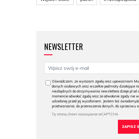
NEWSLETTER
Oświadczam, że wyrażam zgodę oraz upoważniam Muzeu
danych osobowych oraz wszelkie podmioty działające na
niezbędnych do otrzymywania newslettera dzieje.pl od
momencie odwołać zgodę oraz że odwołanie zgody nie 
udzielonej przed jej wycofaniem. Jestem też świadomy/a
przetwarzania, do przenoszenia danych, do sprzeciwu 