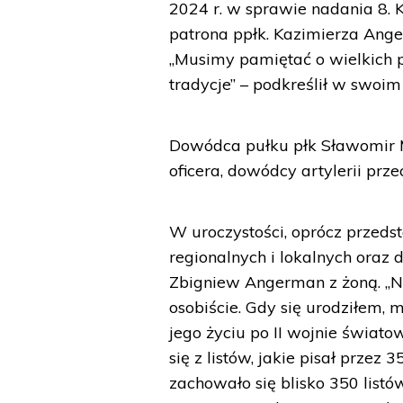
2024 r. w sprawie nadania 8. 
patrona ppłk. Kazimierza Ange
„Musimy pamiętać o wielkich p
tradycje” – podkreślił w swoim
Dowódca pułku płk Sławomir M
oficera, dowódcy artylerii przec
W uroczystości, oprócz przeds
regionalnych i lokalnych oraz
Zbigniew Angerman z żoną. „N
osobiście. Gdy się urodziłem, 
jego życiu po II wojnie świat
się z listów, jakie pisał przez 
zachowało się blisko 350 listó