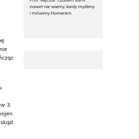
nawet nie wiemy, kiedy myślimy
i mówimy Homerem
bę
nie
ończąc
u
 w 3.
wojen
, skąd