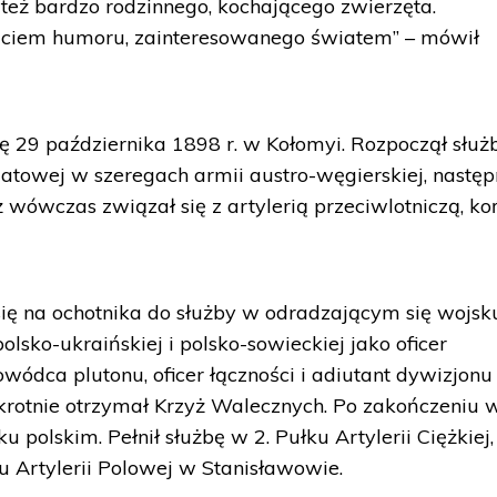
też bardzo rodzinnego, kochającego zwierzęta.
ciem humoru, zainteresowanego światem” – mówił
ę 29 października 1898 r. w Kołomyi. Rozpoczął służ
towej w szeregach armii austro-węgierskiej, następ
ż wówczas związał się z artylerią przeciwlotniczą, k
się na ochotnika do służby w odradzającym się wojsk
olsko-ukraińskiej i polsko-sowieckiej jako oficer
owódca plutonu, oficer łączności i adiutant dywizjonu
rokrotnie otrzymał Krzyż Walecznych. Po zakończeniu 
u polskim. Pełnił służbę w 2. Pułku Artylerii Ciężkiej
ku Artylerii Polowej w Stanisławowie.