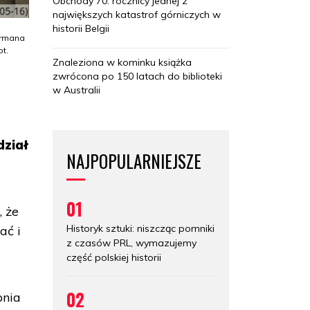
Obchody 70. rocznicy jednej z
największych katastrof górniczych w
historii Belgii
ermana
ot.
Znaleziona w kominku książka
zwrócona po 150 latach do biblioteki
w Australii
dział
NAJPOPULARNIEJSZE
01
, że
Historyk sztuki: niszcząc pomniki
ać i
z czasów PRL, wymazujemy
część polskiej historii
02
pnia