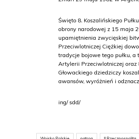
Święto 8. Koszalińskiego Pułk
obrony narodowej z 15 maja 2
upamiętnienia zwycięskiej bitw
Przeciwlotniczej Ciężkiej dow
tradycje bojowe tego pułku, a t
Artylerii Przeciwlotniczej ora
Głowackiego dziedziczy koszal
awansów, wyróżnień i odznacz
ing/ sdd/
Wojsko Polskie
patron
II Rzeczpospolita