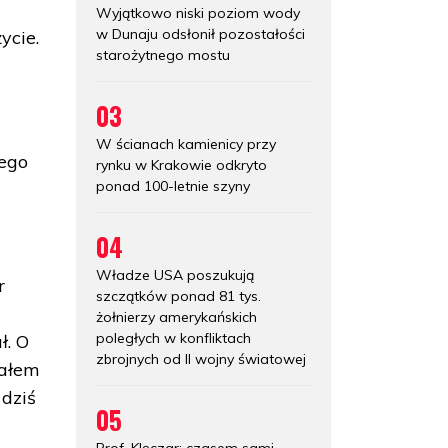
Wyjątkowo niski poziom wody
w Dunaju odsłonił pozostałości
ycie.
starożytnego mostu
03
W ścianach kamienicy przy
nego
rynku w Krakowie odkryto
ponad 100-letnie szyny
04
Władze USA poszukują
r
szczątków ponad 81 tys.
żołnierzy amerykańskich
poległych w konfliktach
ł. O
zbrojnych od II wojny światowej
iałem
 dziś
05
Prof. Klęczar: czasem sami