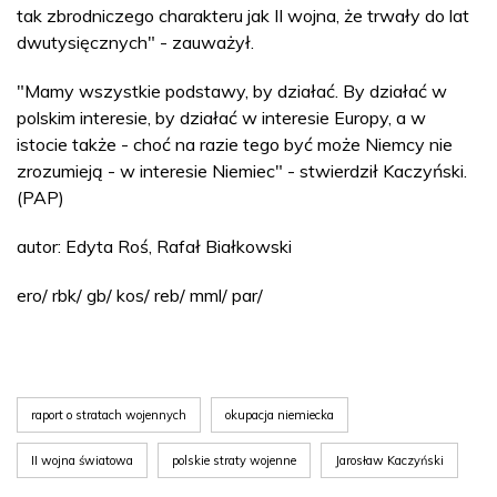
tak zbrodniczego charakteru jak II wojna, że trwały do lat
dwutysięcznych" - zauważył.
"Mamy wszystkie podstawy, by działać. By działać w
polskim interesie, by działać w interesie Europy, a w
istocie także - choć na razie tego być może Niemcy nie
zrozumieją - w interesie Niemiec" - stwierdził Kaczyński.
(PAP)
autor: Edyta Roś, Rafał Białkowski
ero/ rbk/ gb/ kos/ reb/ mml/ par/
raport o stratach wojennych
okupacja niemiecka
II wojna światowa
polskie straty wojenne
Jarosław Kaczyński