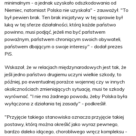
minimalnym - a jednak uzyskało odszkodowania od
Niemiec, natomiast Polska nie uzyskała" - zauważył. "To
był pewien brak. Ten brak inicjatywy w tej sprawie był
luką w tej sferze działalności, którą każde państwo
powinno, musi podjąć, jeżeli ma być państwem
poważnym, państwem chroniącym swoich obywateli,
państwem dbającym o swoje interesy" - dodał prezes
PiS.
Wskazał, że w relacjach międzynarodowych jest tak, że
jeśli jedno państwo drugiemu uczyni wielkie szkody, to
później, po ewentualnej porażce wojennej czy w innych
okolicznościach zmieniających sytuację, musi te szkody
wyrównać. "I nie ma żadnego powodu, żeby Polska była
wyłączona z działania tej zasady" - podkreślił.
"Przyjęcie takiego stanowiska oznacza przyjęcie takiej
postawy, którą można określić jako wyraz pewnego,
bardzo daleko idącego, chorobliwego wręcz kompleksu -