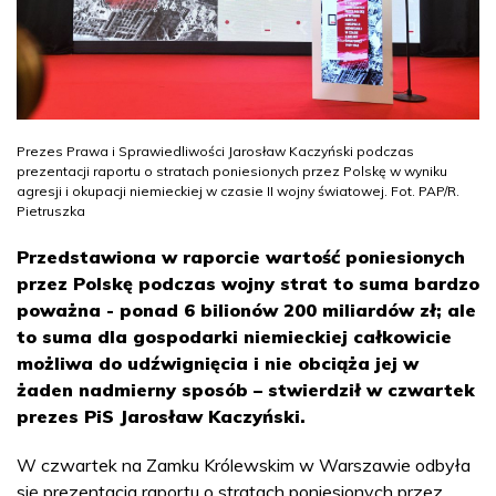
Prezes Prawa i Sprawiedliwości Jarosław Kaczyński podczas
prezentacji raportu o stratach poniesionych przez Polskę w wyniku
agresji i okupacji niemieckiej w czasie II wojny światowej. Fot. PAP/R.
Pietruszka
Przedstawiona w raporcie wartość poniesionych
przez Polskę podczas wojny strat to suma bardzo
poważna - ponad 6 bilionów 200 miliardów zł; ale
to suma dla gospodarki niemieckiej całkowicie
możliwa do udźwignięcia i nie obciąża jej w
żaden nadmierny sposób – stwierdził w czwartek
prezes PiS Jarosław Kaczyński.
W czwartek na Zamku Królewskim w Warszawie odbyła
się prezentacja raportu o stratach poniesionych przez