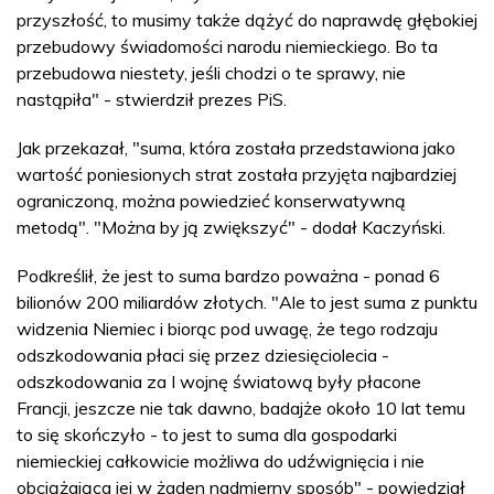
przyszłość, to musimy także dążyć do naprawdę głębokiej
przebudowy świadomości narodu niemieckiego. Bo ta
przebudowa niestety, jeśli chodzi o te sprawy, nie
nastąpiła" - stwierdził prezes PiS.
Jak przekazał, "suma, która została przedstawiona jako
wartość poniesionych strat została przyjęta najbardziej
ograniczoną, można powiedzieć konserwatywną
metodą". "Można by ją zwiększyć" - dodał Kaczyński.
Podkreślił, że jest to suma bardzo poważna - ponad 6
bilionów 200 miliardów złotych. "Ale to jest suma z punktu
widzenia Niemiec i biorąc pod uwagę, że tego rodzaju
odszkodowania płaci się przez dziesięciolecia -
odszkodowania za I wojnę światową były płacone
Francji, jeszcze nie tak dawno, badajże około 10 lat temu
to się skończyło - to jest to suma dla gospodarki
niemieckiej całkowicie możliwa do udźwignięcia i nie
obciążająca jej w żaden nadmierny sposób" - powiedział