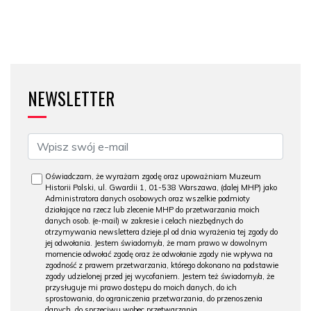
NEWSLETTER
Oświadczam, że wyrażam zgodę oraz upoważniam Muzeum
Historii Polski, ul. Gwardii 1, 01-538 Warszawa, (dalej MHP) jako
Administratora danych osobowych oraz wszelkie podmioty
działające na rzecz lub zlecenie MHP do przetwarzania moich
danych osob. (e-mail) w zakresie i celach niezbędnych do
otrzymywania newslettera dzieje.pl od dnia wyrażenia tej zgody do
jej odwołania. Jestem świadomy/a, że mam prawo w dowolnym
momencie odwołać zgodę oraz że odwołanie zgody nie wpływa na
zgodność z prawem przetwarzania, którego dokonano na podstawie
zgody udzielonej przed jej wycofaniem. Jestem też świadomy/a, że
przysługuje mi prawo dostępu do moich danych, do ich
sprostowania, do ograniczenia przetwarzania, do przenoszenia
danych, do sprzeciwu wobec przetwarzania.