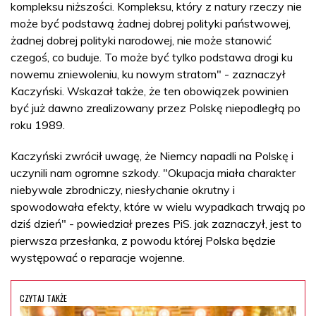
kompleksu niższości. Kompleksu, który z natury rzeczy nie
może być podstawą żadnej dobrej polityki państwowej,
żadnej dobrej polityki narodowej, nie może stanowić
czegoś, co buduje. To może być tylko podstawa drogi ku
nowemu zniewoleniu, ku nowym stratom" - zaznaczył
Kaczyński. Wskazał także, że ten obowiązek powinien
być już dawno zrealizowany przez Polskę niepodległą po
roku 1989.
Kaczyński zwrócił uwagę, że Niemcy napadli na Polskę i
uczynili nam ogromne szkody. "Okupacja miała charakter
niebywale zbrodniczy, niesłychanie okrutny i
spowodowała efekty, które w wielu wypadkach trwają po
dziś dzień" - powiedział prezes PiS. jak zaznaczył, jest to
pierwsza przesłanka, z powodu której Polska będzie
występować o reparacje wojenne.
CZYTAJ TAKŻE