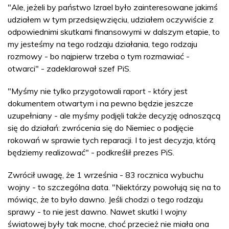
"Ale, jeżeli by państwo Izrael było zainteresowane jakimś
udziałem w tym przedsięwzięciu, udziałem oczywiście z
odpowiednimi skutkami finansowymi w dalszym etapie, to
my jesteśmy na tego rodzaju działania, tego rodzaju
rozmowy - bo najpierw trzeba o tym rozmawiać -
otwarci" - zadeklarował szef PiS.
"Myśmy nie tylko przygotowali raport - który jest
dokumentem otwartym i na pewno będzie jeszcze
uzupełniany - ale myśmy podjęli także decyzję odnoszącą
się do działań: zwrócenia się do Niemiec o podjęcie
rokowań w sprawie tych reparacji. I to jest decyzja, którą
będziemy realizować" - podkreślił prezes PiS.
Zwrócił uwagę, że 1 września - 83 rocznica wybuchu
wojny - to szczególna data. "Niektórzy powołują się na to
mówiąc, że to było dawno. Jeśli chodzi o tego rodzaju
sprawy - to nie jest dawno. Nawet skutki I wojny
światowej były tak mocne, choć przecież nie miała ona