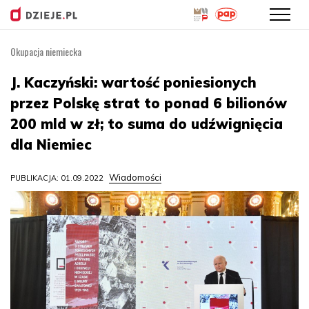
Okupacja niemiecka
Przejdź
do
J. Kaczyński: wartość poniesionych
treści
przez Polskę strat to ponad 6 bilionów
200 mld w zł; to suma do udźwignięcia
dla Niemiec
Wiadomości
PUBLIKACJA: 01.09.2022